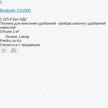
1
Bogballe CII1000
1 529 €
Без НДС
Техника для внесения удобрений - разбрасыватель удобрений
навесной
Объем
1 м³
Латвия, Latvija
Petriks un Ko
Связаться с продавцом