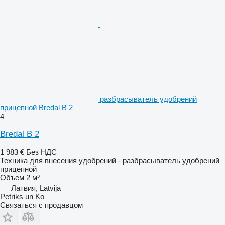
разбрасыватель удобрений
прицепной Bredal B 2
4
Bredal B 2
1 983 €
Без НДС
Техника для внесения удобрений - разбрасыватель удобрений
прицепной
Объем
2 м³
Латвия, Latvija
Petriks un Ko
Связаться с продавцом