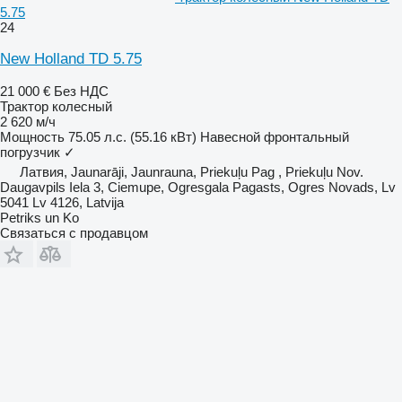
5.75
24
New Holland TD 5.75
21 000 €
Без НДС
Трактор колесный
2 620 м/ч
Мощность
75.05 л.с. (55.16 кВт)
Навесной фронтальный
погрузчик
✓
Латвия, Jaunarāji, Jaunrauna, Priekuļu Pag , Priekuļu Nov.
Daugavpils Iela 3, Ciemupe, Ogresgala Pagasts, Ogres Novads, Lv
5041 Lv 4126, Latvija
Petriks un Ko
Связаться с продавцом