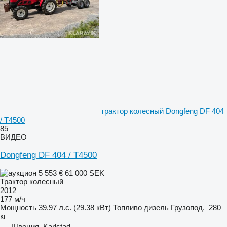
трактор колесный Dongfeng DF 404
/ T4500
85
ВИДЕО
Dongfeng DF 404 / T4500
5 553 €
61 000 SEK
Трактор колесный
2012
177 м/ч
Мощность
39.97 л.с. (29.38 кВт)
Топливо
дизель
Грузопод.
280
кг
Швеция, Karlstad