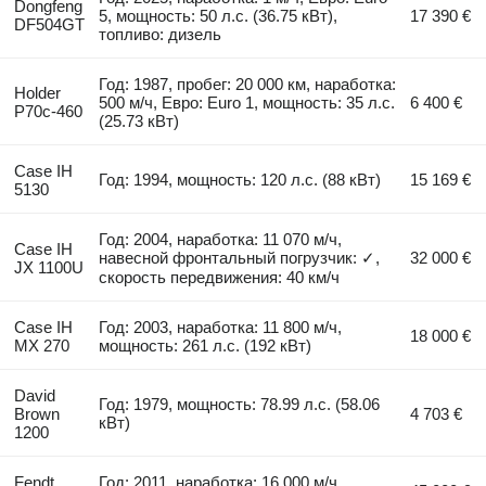
Dongfeng
5, мощность: 50 л.с. (36.75 кВт),
17 390 €
DF504GT
топливо: дизель
Год: 1987, пробег: 20 000 км, наработка:
Holder
500 м/ч, Евро: Euro 1, мощность: 35 л.с.
6 400 €
P70c-460
(25.73 кВт)
Case IH
Год: 1994, мощность: 120 л.с. (88 кВт)
15 169 €
5130
Год: 2004, наработка: 11 070 м/ч,
Case IH
навесной фронтальный погрузчик: ✓,
32 000 €
JX 1100U
скорость передвижения: 40 км/ч
Case IH
Год: 2003, наработка: 11 800 м/ч,
18 000 €
MX 270
мощность: 261 л.с. (192 кВт)
David
Год: 1979, мощность: 78.99 л.с. (58.06
Brown
4 703 €
кВт)
1200
Fendt
Год: 2011, наработка: 16 000 м/ч,