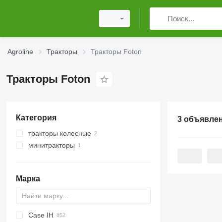
Agroline
Тракторы
Тракторы Foton
Тракторы Foton
Категория
3 объявле
тракторы колесные
минитракторы
Марка
Case IH
Challenger
TTR
584
2505
CK