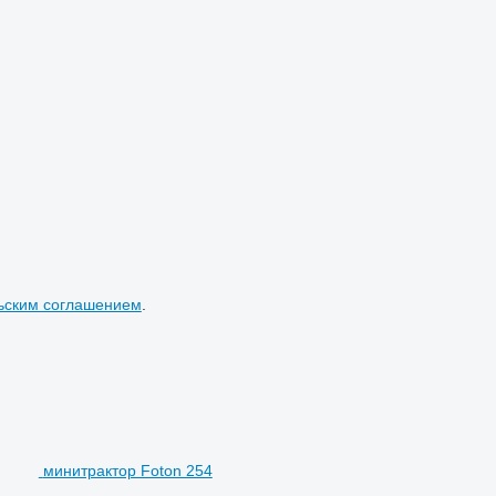
ьским соглашением
.
минитрактор Foton 254