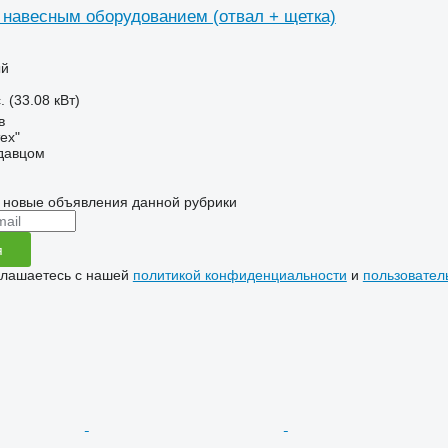
с навесным оборудованием (отвал + щетка)
ый
. (33.08 кВт)
в
ех"
одавцом
 новые объявления данной рубрики
я
глашаетесь с нашей
политикой конфиденциальности
и
пользовател