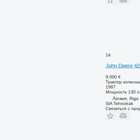
7260 R
7270 R
7280 R
7290 R
7310 R
7430
7600
14
7700
7710
John Deere 4
7720
9 000 €
7730
Трактор колесн
7800
1987
Мощность
130 л.
7810
Латвия, Riga
7820
SIA Tehnotrak
7830
Связаться с пр
7920
7930
8100
8200