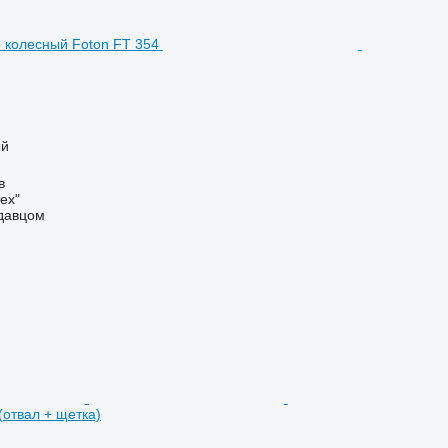
ый
в
ех"
одавцом
отвал + щетка)