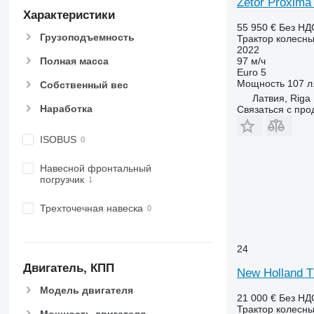
Zetor Proxima
5620
6460
Характеристики
5720
6465
55 950 €
Без НД
Грузоподъемность
Трактор колесн
5820
6475
2022
6090
6480
Полная масса
97 м/ч
Euro 5
6100
6485
Мощность
107 л.
Собственный вес
6105
6490
Латвия, Riga
6110 B
6495
Наработка
Связаться с пр
6110 M
6499
ISOBUS
6110 R
6713
6115
6715
Навесной фронтальный
6120
6716
погрузчик
6125 M
7475
Трехточечная навеска
6125 R
7480
6130
7616
6135
7618
24
6140
7619
Двигатель, КПП
New Holland T
6145
7620
Модель двигателя
6150 M
7624
21 000 €
Без НД
Трактор колесн
6150 R
7626
Мощность двигателя