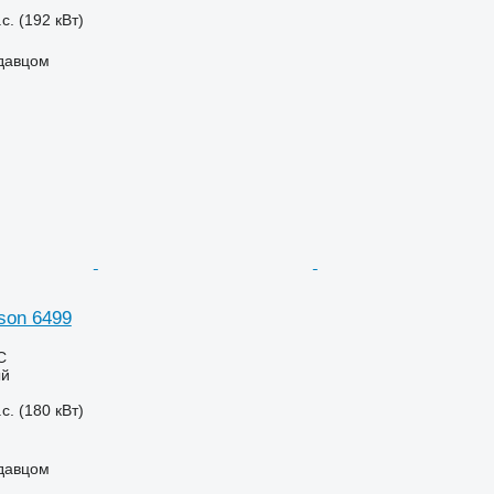
с. (192 кВт)
одавцом
son 6499
С
ый
с. (180 кВт)
одавцом