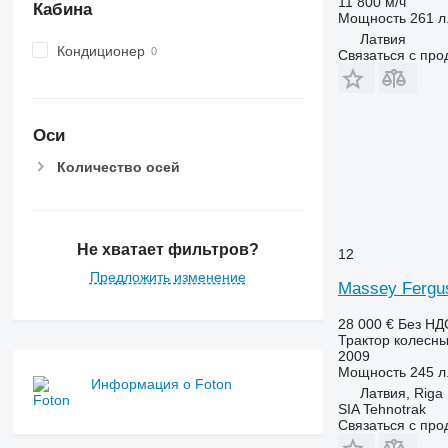
11 800 м/ч
6510
Кабина
Мощность
261 л.
6520
Латвия
6530
Кондиционер
Связаться с пр
6600
6610
6620
Оси
6630
Количество осей
6800
6810
6820
6830
Не хватает фильтров?
12
6900
Предложить изменение
Massey Fergu
6910
6920
28 000 €
Без НД
6930
Трактор колесн
2009
7200
Мощность
245 л.
Информация о Foton
7215 R
Латвия, Riga
SIA Tehnotrak
7230 R
Связаться с пр
7250