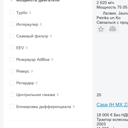
2 620 м/ч
6155
7716
Мощность
75.05 
6170
7718
Турбо
Латвия, Jauna
Petriks un Ko
6175
7719
Связаться с пр
Интеркулер
6190
7720
6195 M
7722
Сажевый фильтр
6195 R
7724
6200
7726
EEV
6210
8220
Резервуар AdBlue
6215
8240
6220
8250
Реверс
6230
8650
6250
8660
Ретардер
6300
8670
6310
8690
Центральная смазка
20
6320
8727
Case IH MX 2
Блокировка дифференциала
6330
8732
18 000 €
Без НД
6410
8737
Трактор колесн
6430 Premium
8740
2003