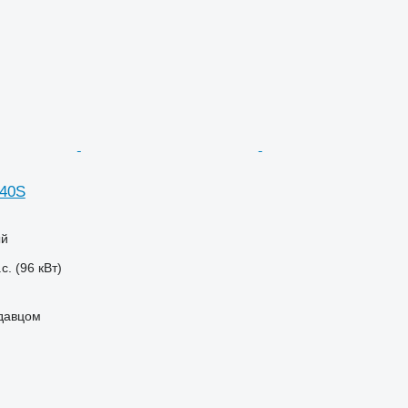
240S
ый
с. (96 кВт)
одавцом