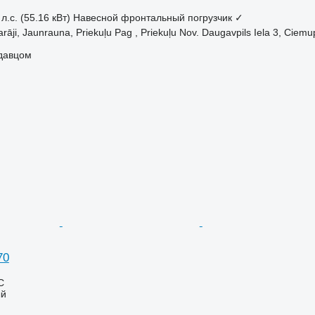
л.с. (55.16 кВт)
Навесной фронтальный погрузчик
✓
rāji, Jaunrauna, Priekuļu Pag , Priekuļu Nov. Daugavpils Iela 3, Ciem
одавцом
70
С
ый