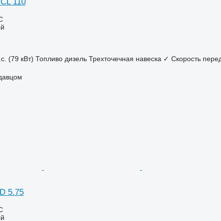
 CL 110
С
ый
с. (79 кВт)
Топливо
дизель
Трехточечная навеска
✓
Скорость пере
одавцом
D 5.75
С
ый