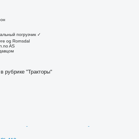
ион
альный погрузчик
✓
øre og Romsdal
n.no AS
одавцом
в рубрике "Тракторы"