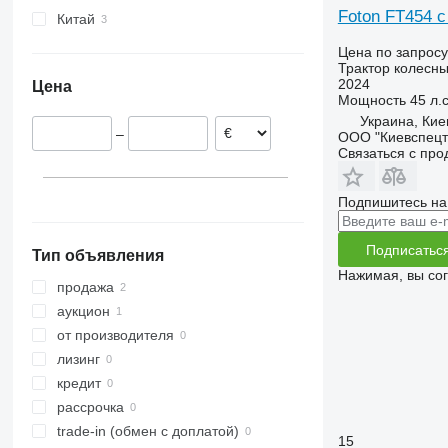
Foton FT454 
CS
2130
290
TS
Китай
CVX
2140
362
TVT
Цена по запросу
Farmall
2520
375
Трактор колесн
2024
Цена
International
2650
390
Мощность
45 л.с
JX
2850
399
Украина, Кие
–
ООО "Киевспецт
Luxxum
3025
550
Связаться с пр
MX
3036 E
575
MXM
3038 E
590
Подпишитесь на
MXU
3040
675
Magnum
3045 R
690
Подписатьс
Тип объявления
Maxxum
3046 R
698
Нажимая, вы со
Optum
3050
3060
продажа
Puma
3140
3080
аукцион
Quadtrac
3320
3085
от производителя
Quantum
3340
3640
лизинг
STX
3350
4235
кредит
Steiger
3640
4255
рассрочка
Vestrum
3720
4345
trade-in (обмен с доплатой)
15