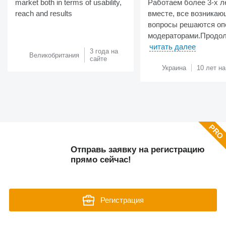
market both in terms of usability,
Работаем более 3-х л
reach and results
вместе, все возникаю
вопросы решаются оп
модераторами.Продол
читать далее
3 года на
Великобритания
сайте
Украина
10 лет на
Отправь заявку на регистрацию
прямо сейчас!
Регистрация