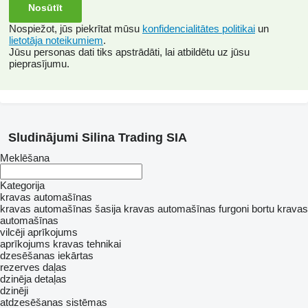
Nospiežot, jūs piekrītat mūsu
konfidencialitātes politikai
un
lietotāja noteikumiem
.
Jūsu personas dati tiks apstrādāti, lai atbildētu uz jūsu
pieprasījumu.
Sludinājumi Silina Trading SIA
Meklēšana
Kategorija
kravas automašīnas
kravas automašīnas šasija
kravas automašīnas furgoni
bortu kravas
automašīnas
vilcēji
aprīkojums
aprīkojums kravas tehnikai
dzesēšanas iekārtas
rezerves daļas
dzinēja detaļas
dzinēji
atdzesēšanas sistēmas