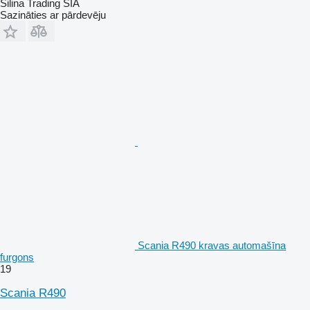
Silina Trading SIA
Sazināties ar pārdevēju
Scania R490 kravas automašīna
furgons
19
Scania R490