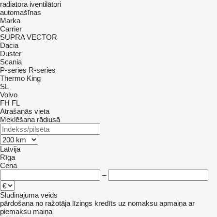
radiatora iventilātori
automašīnas
Marka
Carrier
SUPRA
VECTOR
Dacia
Duster
Scania
P-series
R-series
Thermo King
SL
Volvo
FH
FL
Atrašanās vieta
Meklēšana rādiusā
Latvija
Rīga
Cena
–
Sludinājuma veids
pārdošana
no ražotāja
līzings
kredīts
uz nomaksu
apmaiņa ar
piemaksu
maiņa