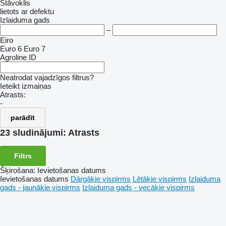
Stāvoklis
lietots
ar defektu
Izlaiduma gads
–
Eiro
Euro 6
Euro 7
Agroline ID
Neatrodat vajadzīgos filtrus?
Ieteikt izmaiņas
Atrasts:
-
parādīt
23 sludinājumi:
Atrasts
Filtrs
Šķirošana
:
Ievietošanas datums
Ievietošanas datums
Dārgākie vispirms
Lētākie vispirms
Izlaiduma
gads - jaunākie vispirms
Izlaiduma gads - vecākie vispirms