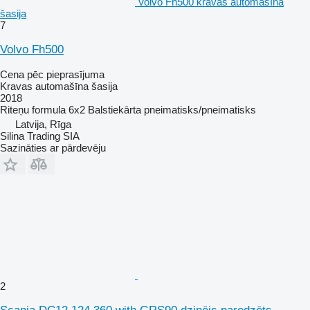
Volvo Fh500 kravas automašīna
šasija
7
Volvo Fh500
Cena pēc pieprasījuma
Kravas automašīna šasija
2018
Riteņu formula
6x2
Balstiekārta
pneimatisks/pneimatisks
Latvija, Rīga
Silina Trading SIA
Sazināties ar pārdevēju
2