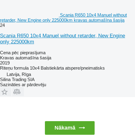
Scania R650 10x4 Manuel without
retarder, New Engine only 225000km kravas automašīna šasija
24
Scania R650 10x4 Manuel without retarder, New Engine
only 225000km
Cena pēc pieprasījuma
Kravas automašīna šasija
2019
Riteņu formula
10x4
Balstiekārta
atspere/pneimatisks
Latvija, Rīga
Silina Trading SIA
Sazināties ar pārdevēju
Nākamā