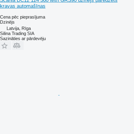
Scania DC12 124 360 with GRS90 dzinējs paredzēts
kravas automašīnas
Cena pēc pieprasījuma
Dzinējs
Latvija, Rīga
Silina Trading SIA
Sazināties ar pārdevēju