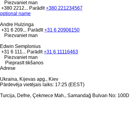
Piezvaniet man
+380 2212...
Parādīt
+380 221234567
optional name
Andre Hulzinga
+31 6 209...
Parādīt
+31 6 20906150
Piezvaniet man
Edwin Semplonius
+31 6 111...
Parādīt
+31 6 11116463
Piezvaniet man
Pieprasīt tikšanos
Adrese
Ukraina, Kijevas apg., Kiev
Pārdevēja vietējais laiks: 17:25 (EEST)
Turcija, Defne, Çekmece Mah., Samandağ Bulvarı No: 100D