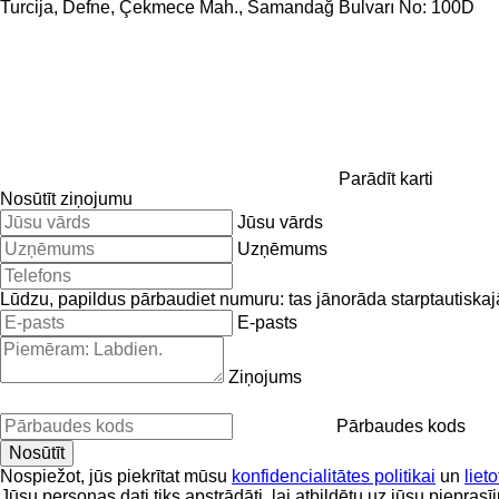
Turcija, Defne, Çekmece Mah., Samandağ Bulvarı No: 100D
Parādīt karti
Nosūtīt ziņojumu
Jūsu vārds
Uzņēmums
Lūdzu, papildus pārbaudiet numuru: tas jānorāda starptautiskajā
E-pasts
Ziņojums
Pārbaudes kods
Nospiežot, jūs piekrītat mūsu
konfidencialitātes politikai
un
liet
Jūsu personas dati tiks apstrādāti, lai atbildētu uz jūsu pieprasī