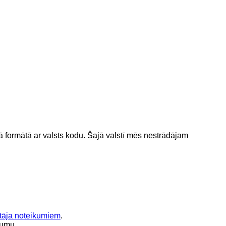
 formātā ar valsts kodu.
Šajā valstī mēs nestrādājam
otāja noteikumiem
.
jumu.