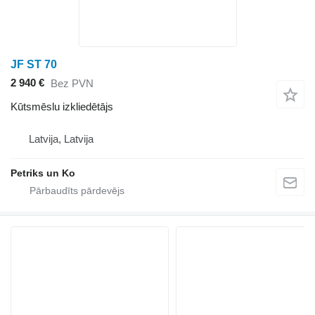
JF ST 70
2 940 €
Bez PVN
Kūtsmēslu izkliedētājs
Latvija, Latvija
Petriks un Ko