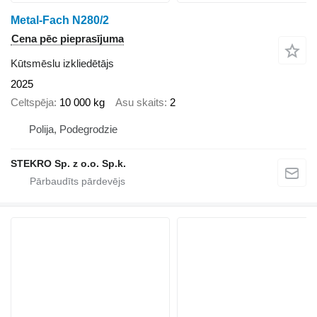
Metal-Fach N280/2
Cena pēc pieprasījuma
Kūtsmēslu izkliedētājs
2025
Celtspēja
10 000 kg
Asu skaits
2
Polija, Podegrodzie
STEKRO Sp. z o.o. Sp.k.