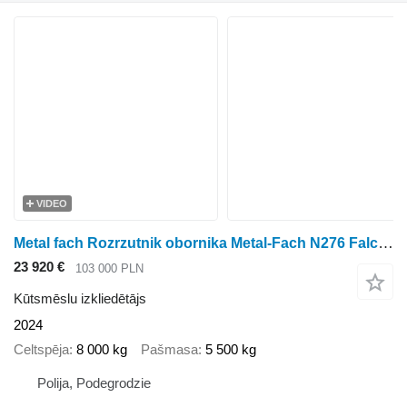
VIDEO
Metal fach Rozrzutnik obornika Metal-Fach N276 Falcon 8T
23 920 €
103 000 PLN
Kūtsmēslu izkliedētājs
2024
Celtspēja
8 000 kg
Pašmasa
5 500 kg
Polija, Podegrodzie