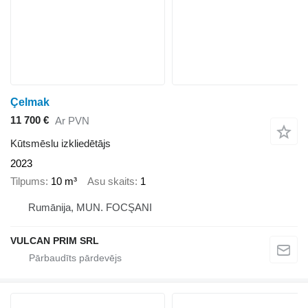
Çelmak
11 700 €
Ar PVN
Kūtsmēslu izkliedētājs
2023
Tilpums
10 m³
Asu skaits
1
Rumānija, MUN. FOCŞANI
VULCAN PRIM SRL