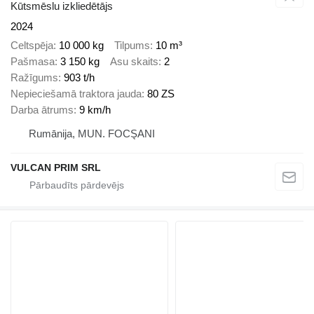
Kūtsmēslu izkliedētājs
2024
Celtspēja
10 000 kg
Tilpums
10 m³
Pašmasa
3 150 kg
Asu skaits
2
Ražīgums
903 t/h
Nepieciešamā traktora jauda
80 ZS
Darba ātrums
9 km/h
Rumānija, MUN. FOCŞANI
VULCAN PRIM SRL