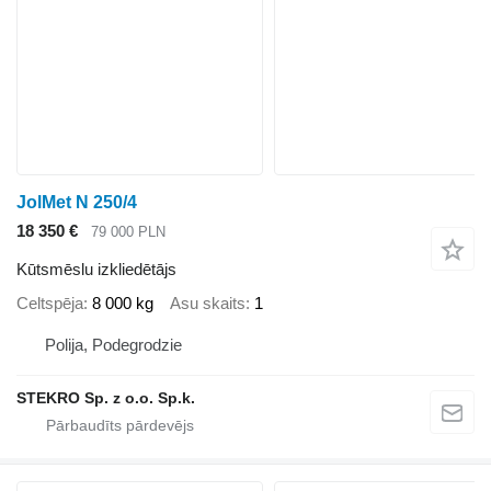
JolMet N 250/4
18 350 €
79 000 PLN
Kūtsmēslu izkliedētājs
Celtspēja
8 000 kg
Asu skaits
1
Polija, Podegrodzie
STEKRO Sp. z o.o. Sp.k.