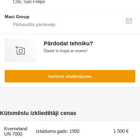
Čīle, San Felipe
Maci Group
Pārdodat tehniku?
Dariet to kopā ar mums!
Izvietot sludinājumu
Kūtsmēslu izkliedētāji cenas
Kverneland
Izlaiduma gads: 1900
1 500 €
UN 7000