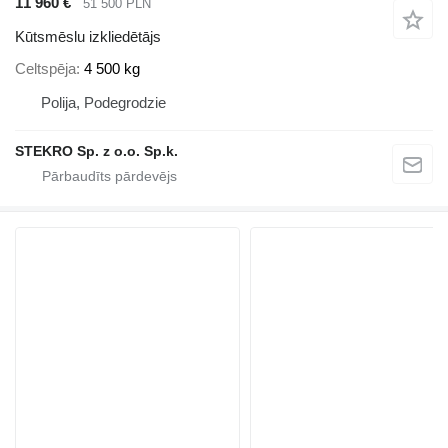
11 960 €
51 500 PLN
Kūtsmēslu izkliedētājs
Celtspēja
4 500 kg
Polija, Podegrodzie
STEKRO Sp. z o.o. Sp.k.