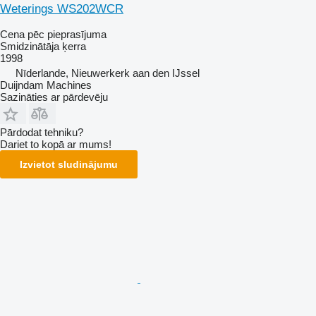
Weterings WS202WCR
Cena pēc pieprasījuma
Smidzinātāja ķerra
1998
Nīderlande, Nieuwerkerk aan den IJssel
Duijndam Machines
Sazināties ar pārdevēju
Pārdodat tehniku?
Dariet to kopā ar mums!
Izvietot sludinājumu