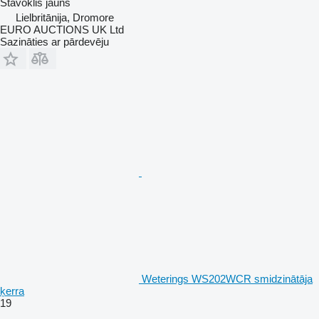
Stāvoklis
jauns
Lielbritānija, Dromore
EURO AUCTIONS UK Ltd
Sazināties ar pārdevēju
Weterings WS202WCR smidzinātāja
ķerra
19