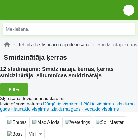
Tehnika laistīšanai un apūdeņošanai
Smidzinātāja ķerras
Smidzinātāja ķerras
12 sludinājumi:
Smidzinātāja ķerras, ķerras
smidzinātājs, siltumnīcas smidzinātājs
Filtrs
Šķirošana
:
Ievietošanas datums
Ievietošanas datums
Dārgākie vispirms
Lētākie vispirms
Izlaiduma
gads - jaunākie vispirms
Izlaiduma gads - vecākie vispirms
Visi