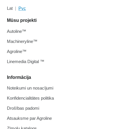
Lat
Рус
Mūsu projekti
Autoline™
Machineryline™
Agroline™
Linemedia Digital ™
Informācija
Noteikumi un nosacījumi
Konfidencialitātes politika
Drošības padomi
Atsauksme par Agroline
Zīmolu katalogs