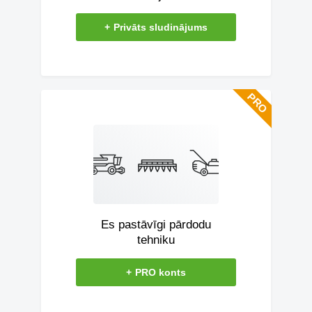
+
Privāts sludinājums
Es pastāvīgi pārdodu
tehniku
+
PRO konts