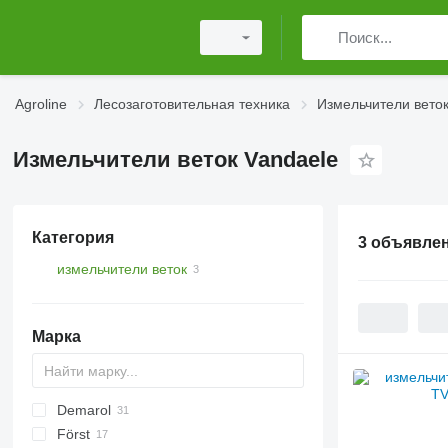
Agroline
Лесозаготовительная техника
Измельчители вето
Измельчители веток Vandaele
Категория
3 объявле
измельчители веток
Марка
Demarol
CK
Först
R-12
AK
Biber