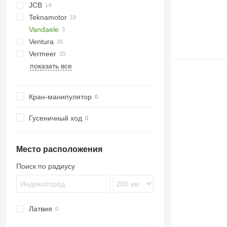
JCB
R-13
DW
ST
Arborist
Teknamotor
Tajga
TR
QuadTrak
A-series
Hem
1510 E
Crambo
Big X
CS
TP
OL
PTH
MR
Vandaele
Skorpion
1270
TW
Ventura
Vermeer
показать все
BC
FH
MZA
HG
FMX
SR
Кран-манипулятор
Гусеничный ход
Место расположения
Поиск по радиусу
Латвия