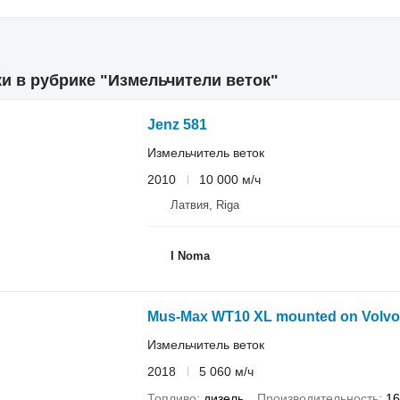
и в рубрике "Измельчители веток"
Jenz 581
Измельчитель веток
2010
10 000 м/ч
Латвия, Riga
I Noma
Mus-Max WT10 XL mounted on Volvo
Измельчитель веток
2018
5 060 м/ч
Топливо
дизель
Производительность
16