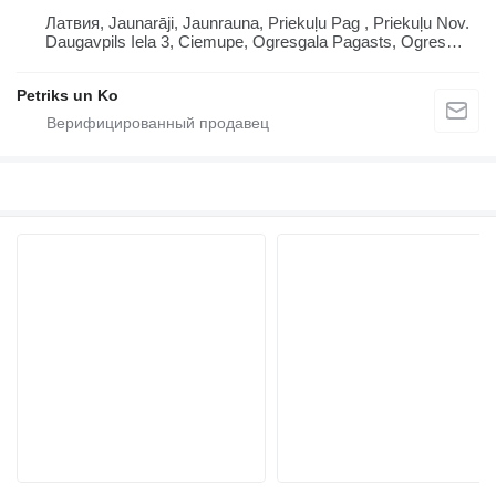
Латвия, Jaunarāji, Jaunrauna, Priekuļu Pag , Priekuļu Nov.
Daugavpils Iela 3, Ciemupe, Ogresgala Pagasts, Ogres
Novads, Lv 5041 Lv 4126, Latvija
Petriks un Ko