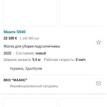
Maans S940
22 160 €
1 140 000 грн
Жатка для уборки подсолнечника
2025
Состояние
новый
Ширина захвата
9,4 м
Рабочая скорость
8 км/ч
Украина, Здолбунів
ВКО "МААНС"