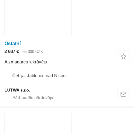
Ostatní
2 687 €
65 000 CZK
Aizmugures iekrāvējs
Čehija, Jablonec nad Nisou
LUTWA s.r.o.