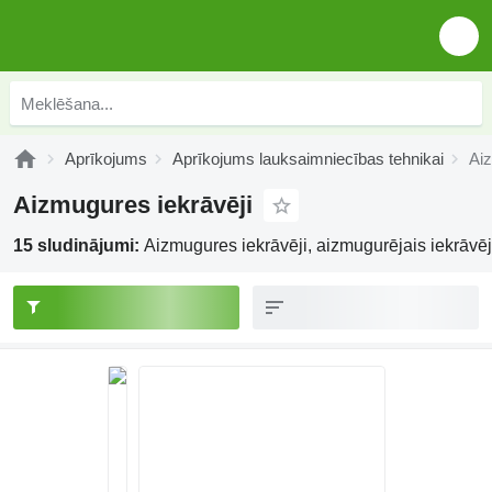
Aprīkojums
Aprīkojums lauksaimniecības tehnikai
Aiz
Aizmugures iekrāvēji
15 sludinājumi:
Aizmugures iekrāvēji, aizmugurējais iekrāvē