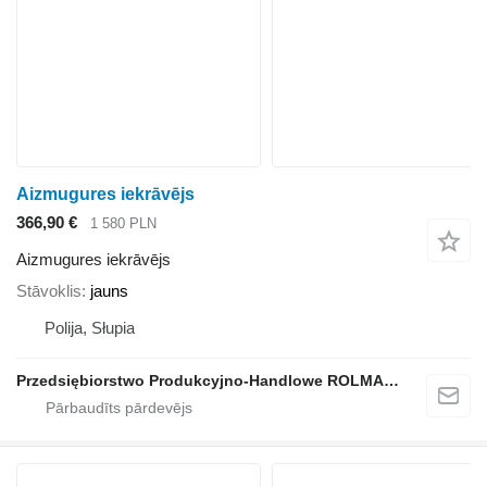
Aizmugures iekrāvējs
366,90 €
1 580 PLN
Aizmugures iekrāvējs
Stāvoklis
jauns
Polija, Słupia
Przedsiębiorstwo Produkcyjno-Handlowe ROLMAPOL Marcin Dziekan