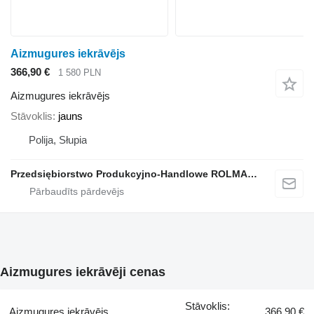
Aizmugures iekrāvējs
366,90 €
1 580 PLN
Aizmugures iekrāvējs
Stāvoklis
jauns
Polija, Słupia
Przedsiębiorstwo Produkcyjno-Handlowe ROLMAPOL Marcin Dziekan
Aizmugures iekrāvēji cenas
Stāvoklis:
Aizmugures iekrāvējs
366,90 €