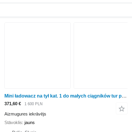
Mini ładowacz na tył kat. 1 do małych ciągników tur podnośnik
371,60 €
1 600 PLN
Aizmugures iekrāvējs
Stāvoklis
jauns