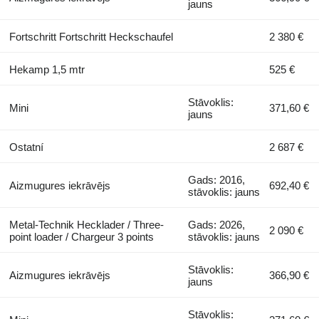
jauns
Fortschritt Fortschritt Heckschaufel
2 380 €
Hekamp 1,5 mtr
525 €
Stāvoklis:
Mini
371,60 €
jauns
Ostatní
2 687 €
Gads: 2016,
Aizmugures iekrāvējs
692,40 €
stāvoklis: jauns
Metal-Technik Hecklader / Three-
Gads: 2026,
2 090 €
point loader / Chargeur 3 points
stāvoklis: jauns
Stāvoklis:
Aizmugures iekrāvējs
366,90 €
jauns
Stāvoklis: