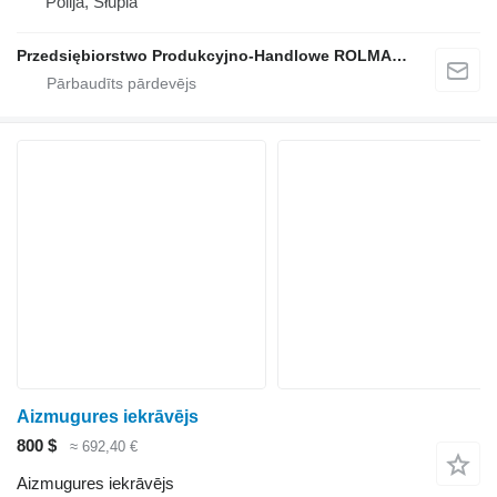
Polija, Słupia
Przedsiębiorstwo Produkcyjno-Handlowe ROLMAPOL Marcin Dziekan
Aizmugures iekrāvējs
800 $
≈ 692,40 €
Aizmugures iekrāvējs