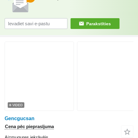
Parakstīties
VIDEO
Gencgucsan
Cena pēc pieprasījuma
Aizmugures iekrāvējs