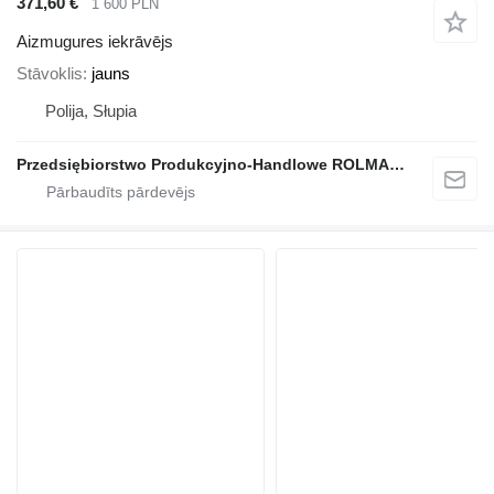
371,60 €
1 600 PLN
Aizmugures iekrāvējs
Stāvoklis
jauns
Polija, Słupia
Przedsiębiorstwo Produkcyjno-Handlowe ROLMAPOL Marcin Dziekan