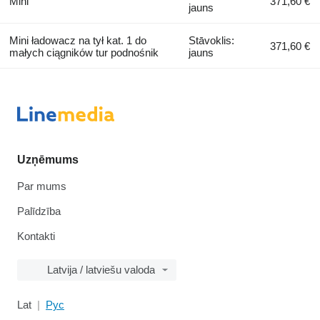
Mini
371,60 €
jauns
Mini ładowacz na tył kat. 1 do
Stāvoklis:
371,60 €
małych ciągników tur podnośnik
jauns
Uzņēmums
Par mums
Palīdzība
Kontakti
Latvija / latviešu valoda
Lat
Рус