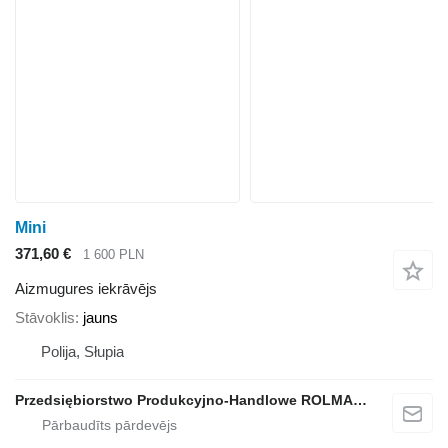
Mini
371,60 €
1 600 PLN
Aizmugures iekrāvējs
Stāvoklis
jauns
Polija, Słupia
Przedsiębiorstwo Produkcyjno-Handlowe ROLMAPOL Marcin Dziekan