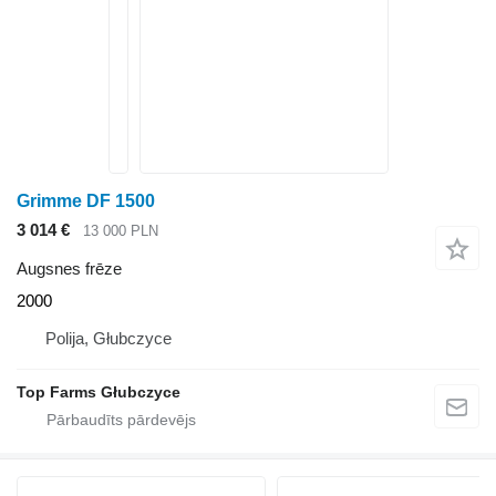
Grimme DF 1500
3 014 €
13 000 PLN
Augsnes frēze
2000
Polija, Głubczyce
Top Farms Głubczyce