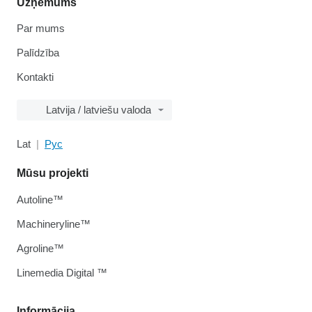
Uzņēmums
Par mums
Palīdzība
Kontakti
Latvija / latviešu valoda
Lat
Рус
Mūsu projekti
Autoline™
Machineryline™
Agroline™
Linemedia Digital ™
Informācija