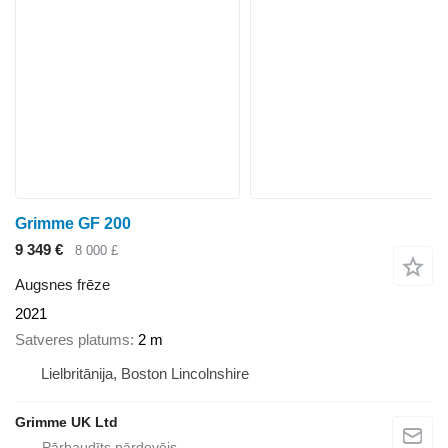
Grimme GF 200
9 349 €
8 000 £
Augsnes frēze
2021
Satveres platums
2 m
Lielbritānija, Boston Lincolnshire
Grimme UK Ltd