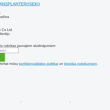
RANSPLANTER(ISEKI)
€
mašīna
 Co Ltd
devēju
šis rubrikas jaunajiem sludinājumiem
ekrītat mūsu
konfidencialitātes politikai
un
lietotāja noteikumiem
.