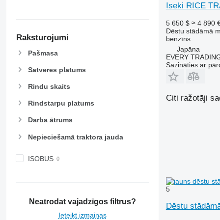
Iseki RICE T
5 650 $
≈ 4 890 
Dēstu stādāmā 
Raksturojumi
benzīns
Japāna
Pašmasa
EVERY TRADING
Sazināties ar pār
Satveres platums
Rindu skaits
Citi ražotāji 
Rindstarpu platums
Darba ātrums
Nepieciešamā traktora jauda
ISOBUS
5
Neatrodat vajadzīgos filtrus?
Dēstu stādām
Ieteikt izmaiņas