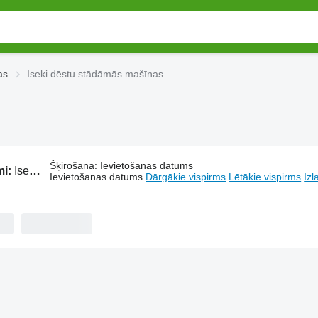
as
Iseki dēstu stādāmās mašīnas
Šķirošana
:
Ievietošanas datums
mi:
Iseki dēstu stādāmās mašīnas
Ievietošanas datums
Dārgākie vispirms
Lētākie vispirms
Izl