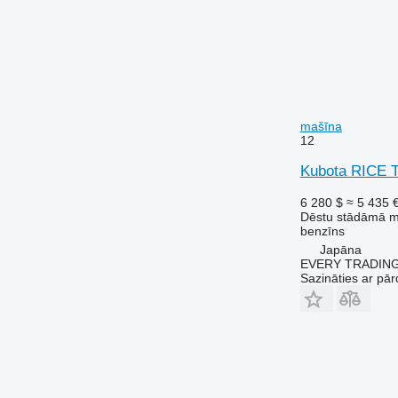
mašīna
12
Kubota RICE
6 280 $
≈ 5 435 
Dēstu stādāmā 
benzīns
Japāna
EVERY TRADING
Sazināties ar pār