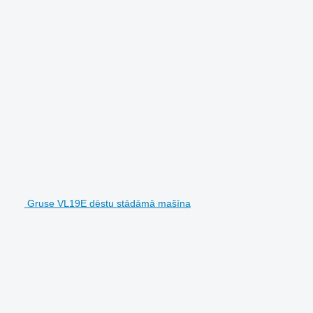
Gruse VL19E dēstu stādāmā mašīna