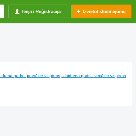
Ieeja / Reģistrācija
Izvietot sludinājumu
aiduma gads - jaunākie vispirms
Izlaiduma gads - vecākie vispirms