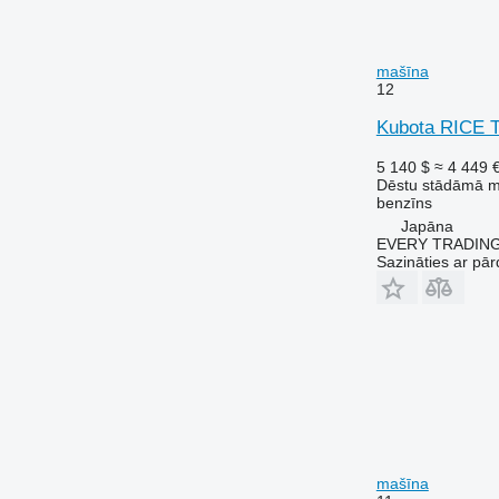
mašīna
12
Kubota RICE
5 140 $
≈ 4 449 
Dēstu stādāmā 
benzīns
Japāna
EVERY TRADING
Sazināties ar pār
mašīna