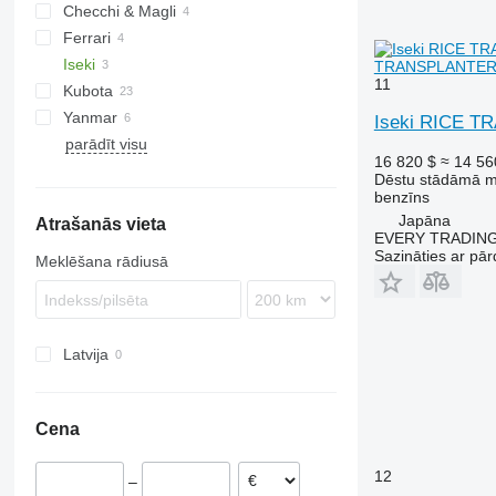
Checchi & Magli
S-series
Ferrari
Iseki
VL
TRANSPLANTER(I
11
Kubota
Yanmar
Patryk
Iseki RICE T
parādīt visu
16 820 $
≈ 14 56
Dēstu stādāmā 
benzīns
Japāna
Atrašanās vieta
EVERY TRADING
Sazināties ar pār
Meklēšana rādiusā
Latvija
Cena
12
–