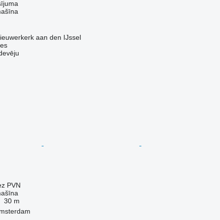
sījuma
mašīna
ieuwerkerk aan den IJssel
nes
devēju
ez PVN
mašīna
30 m
Amsterdam