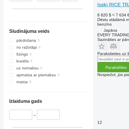
Iseki RICE T
8 820 $
≈ 7 634 
Dēstu stādāmā 
benzīns
Japāna
Sludinājuma veids
EVERY TRADING
Sazināties ar pār
pārdošana
no ražotāja
Parakstieties uz 
līzings
kredīts
Parakstīties
uz nomaksu
Nospiežot, jūs pi
apmaiņa ar piemaksu
maiņa
Izlaiduma gads
–
12