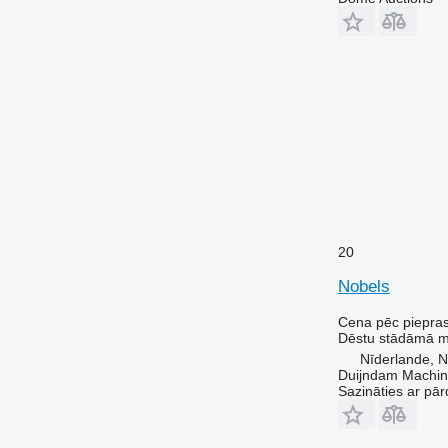
20
Nobels
Cena pēc piepra
Dēstu stādāmā 
Nīderlande, N
Duijndam Machi
Sazināties ar pār