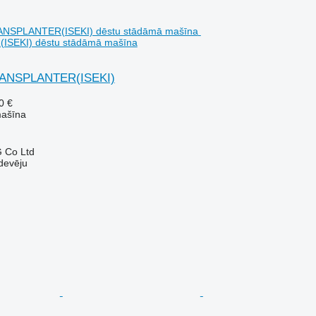
SEKI) dēstu stādāmā mašīna
RANSPLANTER(ISEKI)
0 €
mašīna
 Co Ltd
devēju