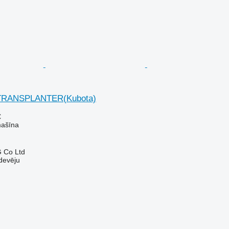
 TRANSPLANTER(Kubota)
€
mašīna
 Co Ltd
devēju