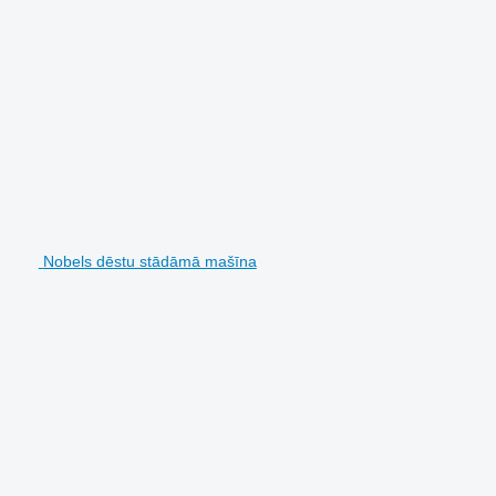
Nobels dēstu stādāmā mašīna