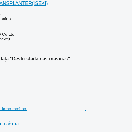
RANSPLANTER(ISEKI)
€
mašīna
 Co Ltd
devēju
sadaļā "Dēstu stādāmās mašīnas"
ā mašīna