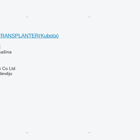
 TRANSPLANTER(Kubota)
€
mašīna
 Co Ltd
devēju