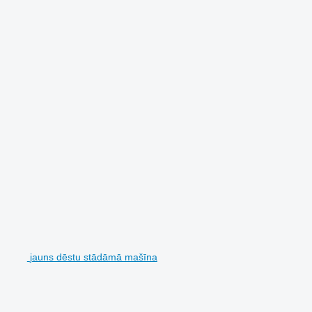
jauns dēstu stādāmā mašīna