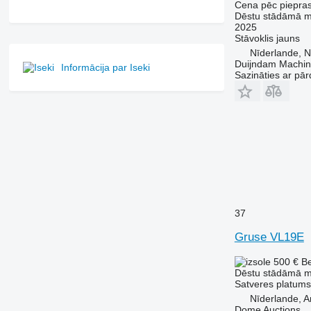
Cena pēc piepra
Dēstu stādāmā 
2025
Stāvoklis
jauns
Nīderlande, N
Duijndam Machi
Informācija par Iseki
Sazināties ar pār
37
Gruse VL19E
500 €
B
Dēstu stādāmā 
Satveres platums
Nīderlande, 
Dome Auctions