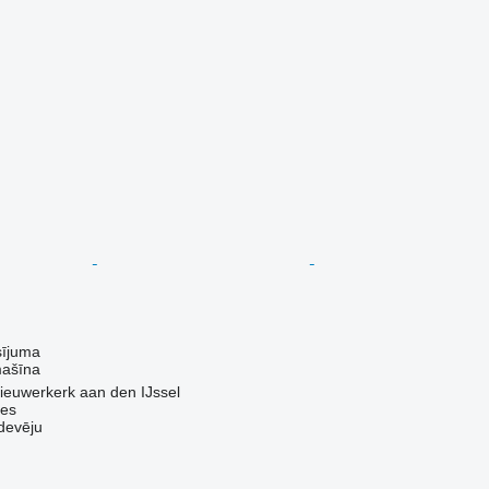
sījuma
mašīna
ieuwerkerk aan den IJssel
nes
devēju