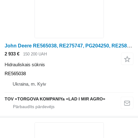
John Deere RE565038, RE275747, PG204250, RE258467 John D hidrauliskais sūknis paredzēts John Deere graudu kombaina
2 933 €
150 200 UAH
Hidrauliskais sūknis
RE565038
Ukraina, m. Kyiv
TOV «TORGOVA KOMPANIYa «LAD I MIR AGRO»