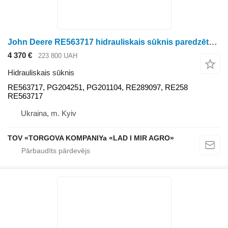
John Deere RE563717 hidrauliskais sūknis paredzēts John Deere riteņtraktora
4 370 €
223 800 UAH
Hidrauliskais sūknis
RE563717, PG204251, PG201104, RE289097, RE258
RE563717
Ukraina, m. Kyiv
TOV «TORGOVA KOMPANIYa «LAD I MIR AGRO»