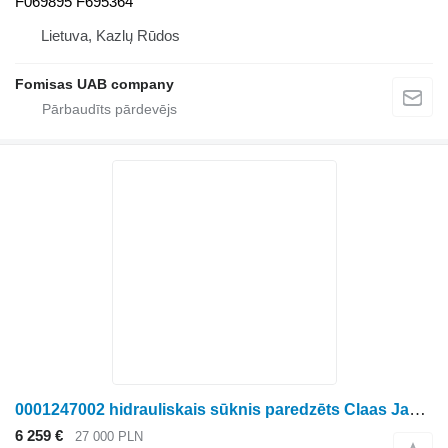
F069895 F695364
Lietuva, Kazlų Rūdos
Fomisas UAB company
0001247002 hidrauliskais sūknis paredzēts Claas Jaguar 970 lopbarības kombaina
6 259 €
27 000 PLN