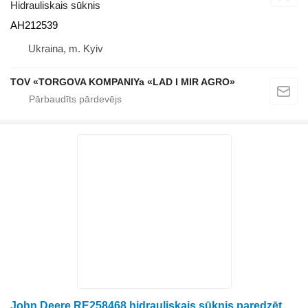
Hidrauliskais sūknis
AH212539
Ukraina, m. Kyiv
TOV «TORGOVA KOMPANIYa «LAD I MIR AGRO»
John Deere RE258468 hidrauliskais sūknis paredzēts riteņtraktora