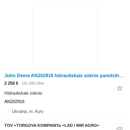
John Deere AN202916 hidrauliskais sūknis paredzēts John Deere graudu kombaina
2 250 €
115 200 UAH
Hidrauliskais sūknis
AN202916
Ukraina, m. Kyiv
TOV «TORGOVA KOMPANIYa «LAD I MIR AGRO»