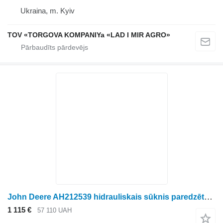
Ukraina, m. Kyiv
TOV «TORGOVA KOMPANIYa «LAD I MIR AGRO»
John Deere AH212539 hidrauliskais sūknis paredzēts John Deere riteņtraktora
1 115 €
57 110 UAH