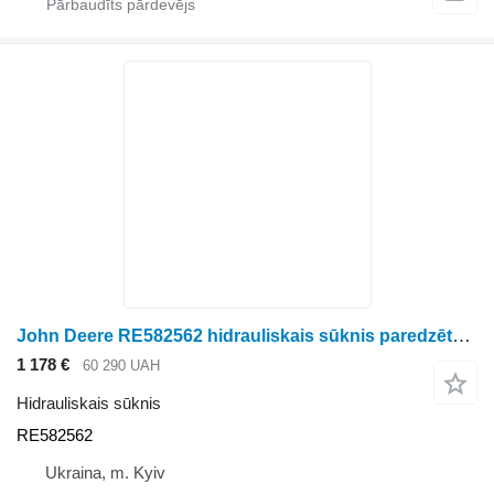
John Deere RE582562 hidrauliskais sūknis paredzēts John Deere graudu kombaina
1 178 €
60 290 UAH
Hidrauliskais sūknis
RE582562
Ukraina, m. Kyiv