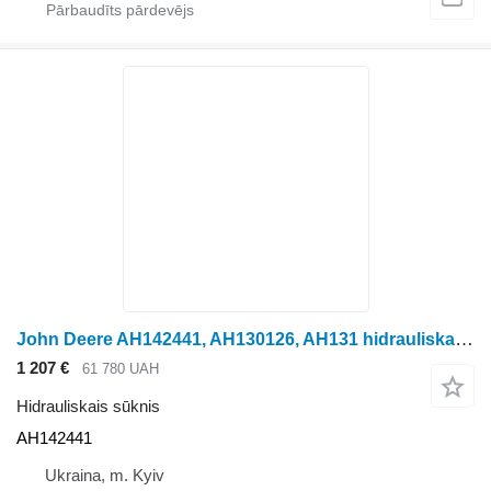
John Deere AH142441, AH130126, AH131 hidrauliskais sūknis paredzēts John Deere graudu kombaina
1 207 €
61 780 UAH
Hidrauliskais sūknis
AH142441
Ukraina, m. Kyiv