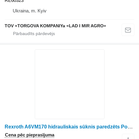
RE60323
Ukraina, m. Kyiv
TOV «TORGOVA KOMPANIYa «LAD I MIR AGRO»
Rexroth A6VM170 hidrauliskais sūknis paredzēts Ponsse meža izstrādāšanas tehnikas
Cena pēc pieprasījuma