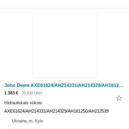
John Deere AXE61624/AH214331/AH214329/AH161250/AH212539 hidrauliskais sūknis paredzēts John Deere riteņtraktora
1 383 €
70 830 UAH
Hidrauliskais sūknis
AXE61624/AH214331/AH214329/AH161250/AH212539
Ukraina, m. Kyiv