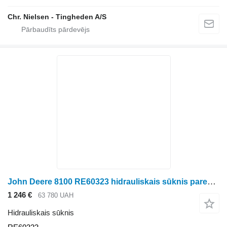
Chr. Nielsen - Tingheden A/S
John Deere 8100 RE60323 hidrauliskais sūknis paredzēts John Deere 8100 riteņtraktora
1 246 €
63 780 UAH
Hidrauliskais sūknis