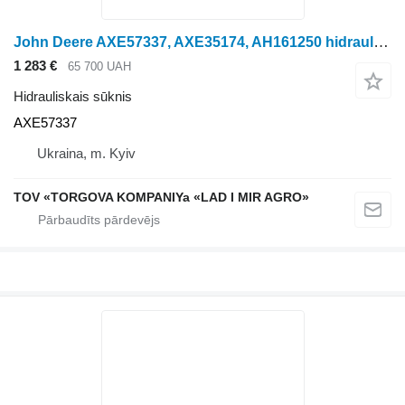
John Deere AXE57337, AXE35174, AH161250 hidrauliskais sūknis paredzēts John Deere
1 283 €
65 700 UAH
Hidrauliskais sūknis
AXE57337
Ukraina, m. Kyiv
TOV «TORGOVA KOMPANIYa «LAD I MIR AGRO»