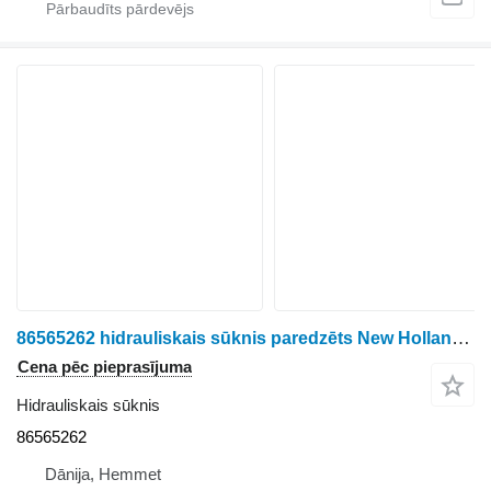
86565262 hidrauliskais sūknis paredzēts New Holland CR9090 graudu kombaina
Cena pēc pieprasījuma
Hidrauliskais sūknis
86565262
Dānija, Hemmet