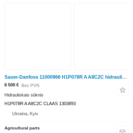
Sauer-Danfoss 11000966 H1P078R A A8C2C hidrauliskais sūknis paredzēts Claas graudu kombaina
6 500 €
Bez PVN
Hidrauliskais sūknis
H1P078R A A8C2C CLAAS 1303893
Ukraina, Kyiv
Agricultural parts