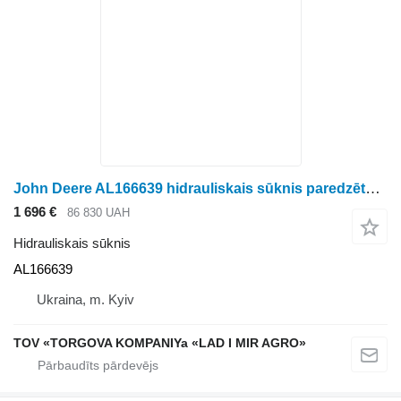
John Deere AL166639 hidrauliskais sūknis paredzēts John Deere riteņtraktora
1 696 €
86 830 UAH
Hidrauliskais sūknis
AL166639
Ukraina, m. Kyiv
TOV «TORGOVA KOMPANIYa «LAD I MIR AGRO»