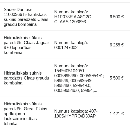
Sauer-Danfoss
Numurs katalogā:
11000966 hidrauliskais
H1P078R A A8C2C
6 500 €
sūknis paredzēts Claas
CLAAS 1303893
graudu kombaina
Hidrauliskais sūknis
paredzēts Claas Jaguar
Numurs katalogā:
6 259 €
970 lopbarības
0001247002
kombaina
Numurs katalogā:
1549405104051
Hidrauliskais sūknis
0005995490; 0005995491;
paredzēts Claas graudu
5 500 €
599549; 000599549;
kombaina
5995490; 599549.0;
000599549.0; 59954;...
Hidrauliskais sūknis
paredzēts Great Plains
Numurs katalogā: 407-
aprīkojuma
1 421 €
190S/HYPRO/D30AP
lauksaimniecības
tehnikai