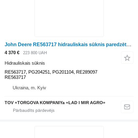
John Deere RE563717 hidrauliskais sūknis paredzēts John Deere riteņtraktora
4 370 €
223 800 UAH
Hidrauliskais sūknis
RE563717, PG204251, PG201104, RE289097
RE563717
Ukraina, m. Kyiv
TOV «TORGOVA KOMPANIYa «LAD I MIR AGRO»