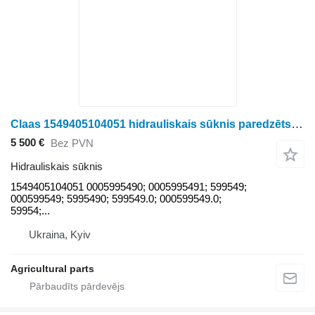
Claas 1549405104051 hidrauliskais sūknis paredzēts Claas graudu kombaina
5 500 €
Bez PVN
Hidrauliskais sūknis
1549405104051 0005995490; 0005995491; 599549;
000599549; 5995490; 599549.0; 000599549.0;
59954;...
Ukraina, Kyiv
Agricultural parts