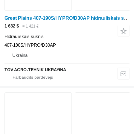
Great Plains 407-190S/HYPRO/D30AP hidrauliskais sūknis paredzēts Great Plains aprīkojuma lauksaimniecības tehnikai
1 632 $
≈ 1 421 €
Hidrauliskais sūknis
407-190S/HYPRO/D30AP
Ukraina
TOV AGRO-TEHNIK UKRAYiNA