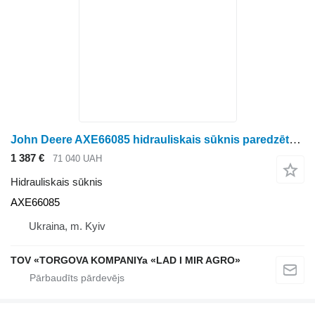
John Deere AXE66085 hidrauliskais sūknis paredzēts John Deere riteņtraktora
1 387 €
71 040 UAH
Hidrauliskais sūknis
AXE66085
Ukraina, m. Kyiv
TOV «TORGOVA KOMPANIYa «LAD I MIR AGRO»