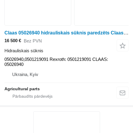
Claas 05026940 hidrauliskais sūknis paredzēts Claas Xerion/Axion/CLAAS riteņtraktora
16 500 €
Bez PVN
Hidrauliskais sūknis
05026940,0501219091 Rexroth: 0501219091 CLAAS:
05026940
Ukraina, Kyiv
Agricultural parts