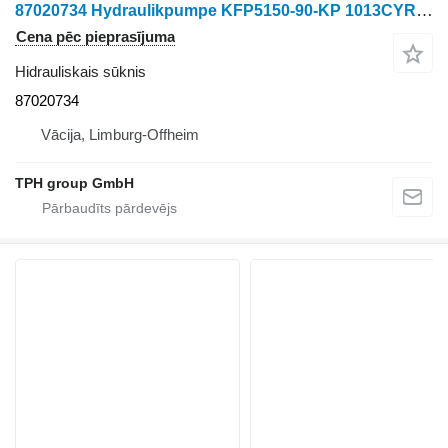
87020734 Hydraulikpumpe KFP5150-90-KP 1013CYRF-SP, Case IH 450, hidrauliskais sūknis paredzēts Case IH 450 riteņtraktora
Cena pēc pieprasījuma
Hidrauliskais sūknis
87020734
Vācija, Limburg-Offheim
TPH group GmbH