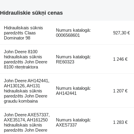
Hidrauliskie sūkņi cenas
Hidrauliskais sūknis
Numurs katalogā:
paredzēts Claas
927,30 €
0006568601
Dominator 98
John Deere 8100
hidrauliskais sūknis
Numurs katalogā:
1 246 €
paredzēts John Deere
RE60323
8100 riteņtraktora
John Deere AH142441,
AH130126, AH131
Numurs katalogā:
hidrauliskais sūknis
1 207 €
AH142441
paredzēts John Deere
graudu kombaina
John Deere AXE57337,
AXE35174, AH161250
Numurs katalogā:
1 283 €
hidrauliskais sūknis
AXE57337
paredzēts John Deere