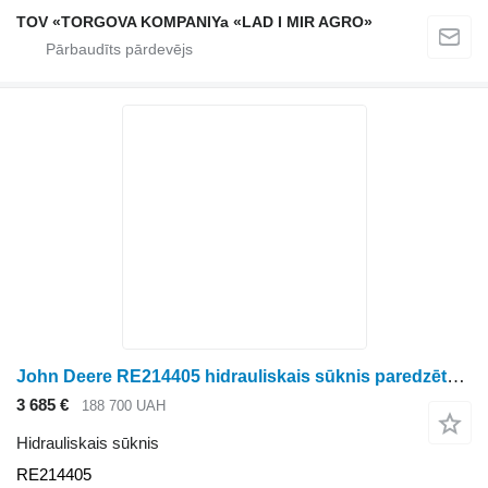
TOV «TORGOVA KOMPANIYa «LAD I MIR AGRO»
John Deere RE214405 hidrauliskais sūknis paredzēts John Deere graudu kombaina
3 685 €
188 700 UAH
Hidrauliskais sūknis
RE214405