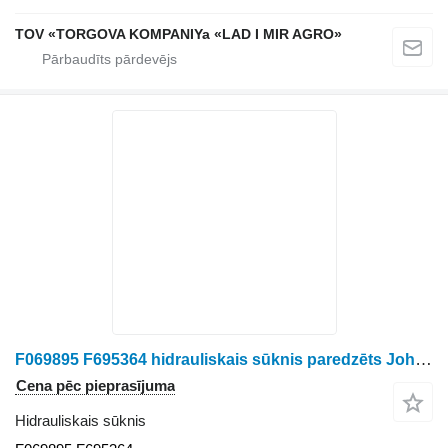
TOV «TORGOVA KOMPANIYa «LAD I MIR AGRO»
F069895 F695364 hidrauliskais sūknis paredzēts John Deere 1270 E 1470 E harvestera
Cena pēc pieprasījuma
Hidrauliskais sūknis