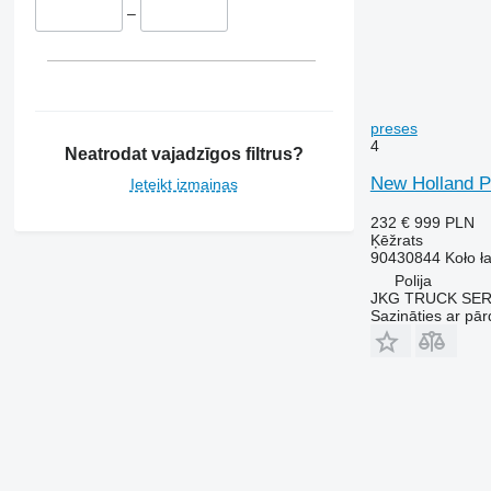
–
preses
4
Neatrodat vajadzīgos filtrus?
New Holland P
Ieteikt izmaiņas
232 €
999 PLN
Ķēžrats
90430844 Koło ł
Polija
JKG TRUCK SE
Sazināties ar pār