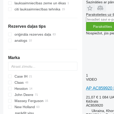
Sazināties ar pār
lauksaimniecības zeme un ēkas
kartupeļu kombaini
citi lauksaimniecības tehnika
kartupeļu racēji
graudu elevatori un klētis
Parakstieties uz 
kartupeļu stādāmās mašīnas
pieņemšanas bunkuri
Rezerves daļas tips
Parakstīties
Nospiežot, jūs pi
oriģināla rezerves daļa
analogs
Marka
1
Case IH
VIDEO
Claas
2020
AP AC859920 ķ
Hesston
2388
Atles
John Deere
5088
Conspeed
4900
21,07 €
1 084 U
Massey Ferguson
5130
Dominator
625R
Ķēžrats
AC859920
New Holland
5140
Lexion
9500
40
Ukraina, Khor
parādīt visu
6088
Markant
T-series
124
BB
T-series
AP