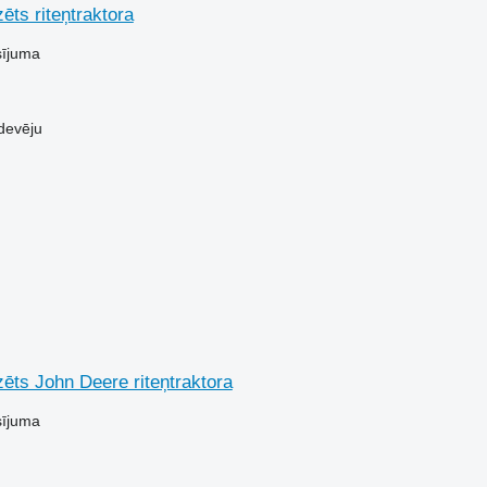
ēts riteņtraktora
sījuma
devēju
ēts John Deere riteņtraktora
sījuma