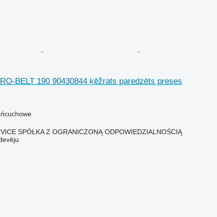
RO-BELT 190 90430844 ķēžrats paredzēts preses
ańcuchowe
RVICE SPÓŁKA Z OGRANICZONĄ ODPOWIEDZIALNOŚCIĄ
devēju