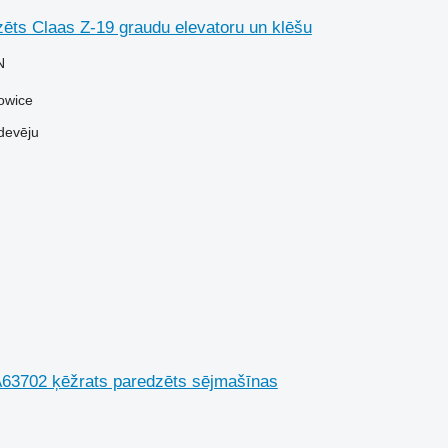
ēts Claas Z-19 graudu elevatoru un klēšu
N
howice
devēju
63702 ķēžrats paredzēts sējmašīnas