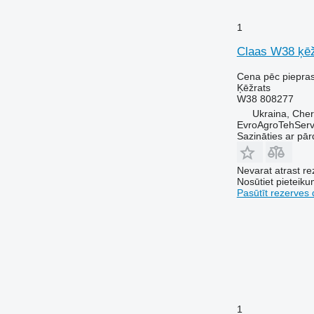
1
Claas W38 ķēž
Cena pēc piepra
Ķēžrats
W38 808277
Ukraina, Cher
EvroAgroTehServ
Sazināties ar pār
Nevarat atrast r
Nosūtiet pieteikum
Pasūtīt rezerves 
1