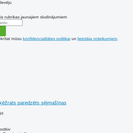
devēju
šis rubrikas jaunajiem sludinājumiem
ekrītat mūsu
konfidencialitātes politikai
un
lietotāja noteikumiem
.
ēžrats paredzēts sējmašīnas
AH
ostkiv