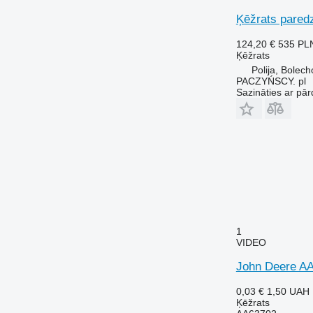
Ķēžrats paredz
124,20 €
535 PL
Ķēžrats
Polija, Bolec
PACZYŃSCY. pl
Sazināties ar pār
1
VIDEO
John Deere AA
0,03 €
1,50 UAH
Ķēžrats