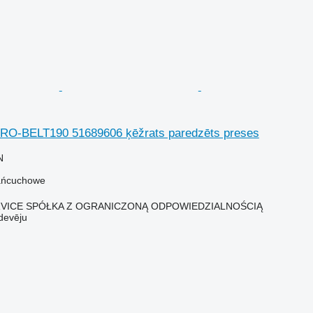
RO-BELT190 51689606 ķēžrats paredzēts preses
N
ańcuchowe
RVICE SPÓŁKA Z OGRANICZONĄ ODPOWIEDZIALNOŚCIĄ
devēju