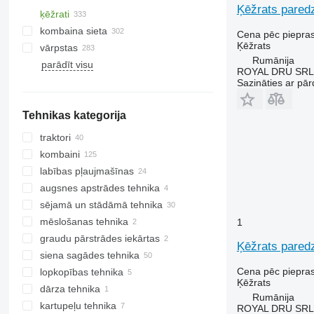
Ķēžrats paredz
ķēžrati
kombaina sieta
Cena pēc piepra
Ķēžrats
vārpstas
Rumānija
parādīt visu
ROYAL DRU SRL
Sazināties ar pār
Tehnikas kategorija
traktori
kombaini
riteņtraktori
labības pļaujmašīnas
graudu kombaini
augsnes apstrādes tehnika
lopbarības kombaini
graudu hederi
sējamā un stādāmā tehnika
citi kombaini
kukurūzas pļaujmašīnas
ecēšas
mēslošanas tehnika
kultivatori
1
graudu pārstrādes iekārtas
arkli
minerālmēslu izkliedētāji
Ķēžrats paredz
siena sagādes tehnika
graudu izkliedētāji
Cena pēc piepra
lopkopības tehnika
gliemežtransportieri
Ķēžrats
dārza tehnika
lopkopības tehnika
Rumānija
kartupeļu tehnika
zālienu traktori
lopbarības jaucēji
ROYAL DRU SRL