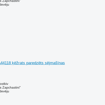
s Zapchastini"
devēju
44118 ķēžrats paredzēts sējmašīnas
ostkiv
s Zapchastini"
devēju