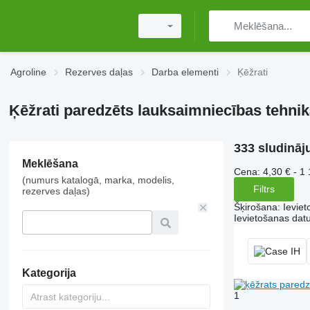
Agroline
Rezerves daļas
Darba elementi
Ķēžrati
Ķēžrati paredzēts lauksaimniecības tehni
333 sludināj
Meklēšana
Cena:
4,30 € - 1
(numurs katalogā, marka, modelis,
Filtrs
rezerves daļas)
Šķirošana
:
Ievie
Ievietošanas da
Kategorija
1