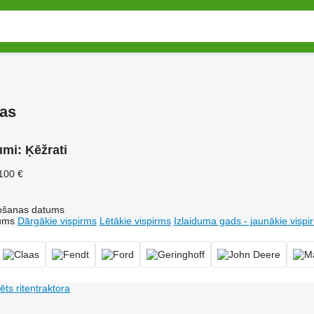
kas
umi:
Ķēžrati
 100 €
tošanas datums
tums
Dārgākie vispirms
Lētākie vispirms
Izlaiduma gads - jaunākie vispi