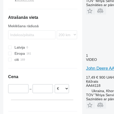
TOV "Mriya Servi
Sazināties ar pār
6140
Variant
Z-series
690
BR
7088
5425
CR
Atrašanās vieta
7140
7274
D-series
T-series
Meklēšana rādiusā
TF
TM
TX
Latvija
Eiropa
1
VIDEO
citi
Dānija
Polija
Ukraina
John Deere AA
Īrija
Cena
17,49 €
900 UAH
Vācija
Ķēžrats
Rumānija
AA44118
–
Francija
Ukraina, Khor
TOV "Mriya Servi
Lietuva
Sazināties ar pār