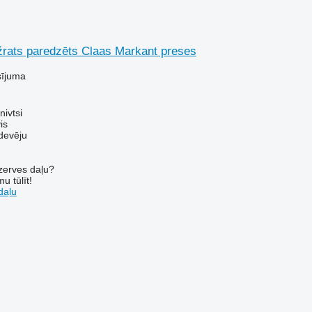
rats paredzēts Claas Markant preses
sījuma
nivtsi
is
devēju
ezerves daļu?
u tūlīt!
daļu