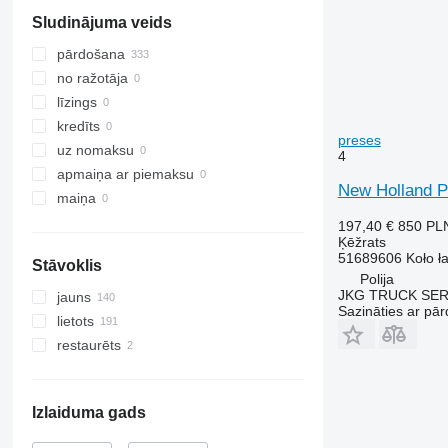
Sludinājuma veids
pārdošana
no ražotāja
līzings
kredīts
preses
uz nomaksu
4
apmaiņa ar piemaksu
New Holland P
maiņa
197,40 €
850 PL
Ķēžrats
51689606 Koło ł
Stāvoklis
Polija
JKG TRUCK SE
jauns
Sazināties ar pār
lietots
restaurēts
Izlaiduma gads