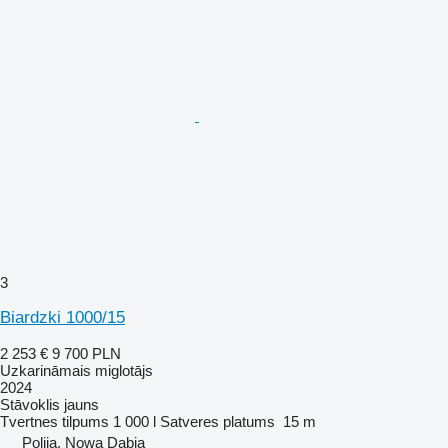
3
Biardzki 1000/15
2 253 €
9 700 PLN
Uzkarināmais miglotājs
2024
Stāvoklis
jauns
Tvertnes tilpums
1 000 l
Satveres platums
15 m
Polija, Nowa Dąbia