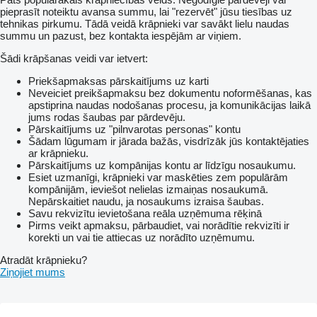
pieprasīt noteiktu avansa summu, lai "rezervēt" jūsu tiesības uz
tehnikas pirkumu. Tādā veidā krāpnieki var savākt lielu naudas
summu un pazust, bez kontakta iespējām ar viņiem.
Šādi krāpšanas veidi var ietvert:
Priekšapmaksas pārskaitījums uz karti
Neveiciet preikšapmaksu bez dokumentu noformēšanas, kas
apstiprina naudas nodošanas procesu, ja komunikācijas laikā
jums rodas šaubas par pārdevēju.
Pārskaitījums uz "pilnvarotas personas" kontu
Šādam lūgumam ir jārada bažās, visdrīzāk jūs kontaktējaties
ar krāpnieku.
Pārskaitījums uz kompānijas kontu ar līdzīgu nosaukumu.
Esiet uzmanīgi, krāpnieki var maskēties zem populārām
kompānijām, ieviešot nelielas izmaiņas nosaukumā.
Nepārskaitiet naudu, ja nosaukums izraisa šaubas.
Savu rekvizītu ievietošana reāla uzņēmuma rēķinā
Pirms veikt apmaksu, pārbaudiet, vai norādītie rekvizīti ir
korekti un vai tie attiecas uz norādīto uzņēmumu.
Atradāt krāpnieku?
Ziņojiet mums