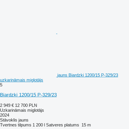
jauns Biardzki 1200/15 P-329/23
uzkarināmais miglotājs
5
Biardzki 1200/15 P-329/23
2 949 €
12 700 PLN
Uzkarināmais miglotājs
2024
Stāvoklis
jauns
Tvertnes tilpums
1 200 l
Satveres platums
15 m