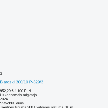
3
Biardzki 300/10 P-329/3
952,20 €
4 100 PLN
Uzkarināmais miglotājs
2024
Stāvoklis
jauns
Tvertnes tilpums
300 l
Satveres platums
10 m