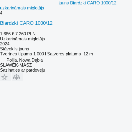
jauns Biardzki CARO 1000/12
uzkarināmais miglotājs
4
Biardzki CARO 1000/12
1 686 €
7 260 PLN
Uzkarināmais miglotājs
2024
Stāvoklis
jauns
Tvertnes tilpums
1 000 l
Satveres platums
12 m
Polija, Nowa Dąbia
SLAWEK-MASZ
Sazināties ar pārdevēju