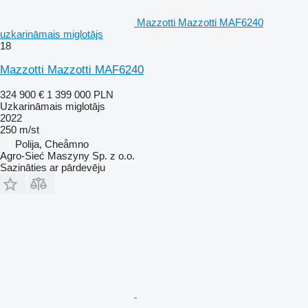
Mazzotti Mazzotti MAF6240
uzkarināmais miglotājs
18
Mazzotti Mazzotti MAF6240
324 900 €
1 399 000 PLN
Uzkarināmais miglotājs
2022
250 m/st
Polija, Cheåmno
Agro-Sieć Maszyny Sp. z o.o.
Sazināties ar pārdevēju