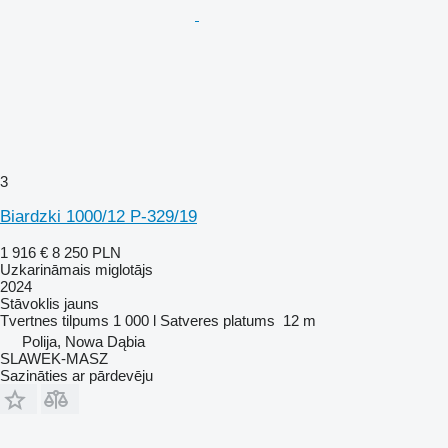
3
Biardzki 1000/12 P-329/19
1 916 €
8 250 PLN
Uzkarināmais miglotājs
2024
Stāvoklis
jauns
Tvertnes tilpums
1 000 l
Satveres platums
12 m
Polija, Nowa Dąbia
SLAWEK-MASZ
Sazināties ar pārdevēju