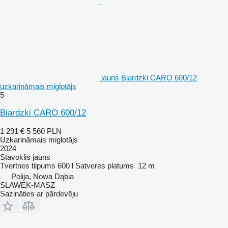
jauns Biardzki CARO 600/12
uzkarināmais miglotājs
5
Biardzki CARO 600/12
1 291 €
5 560 PLN
Uzkarināmais miglotājs
2024
Stāvoklis
jauns
Tvertnes tilpums
600 l
Satveres platums
12 m
Polija, Nowa Dąbia
SLAWEK-MASZ
Sazināties ar pārdevēju