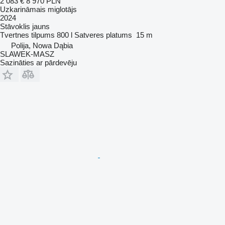
2 083 €
8 970 PLN
Uzkarināmais miglotājs
2024
Stāvoklis
jauns
Tvertnes tilpums
800 l
Satveres platums
15 m
Polija, Nowa Dąbia
SLAWEK-MASZ
Sazināties ar pārdevēju