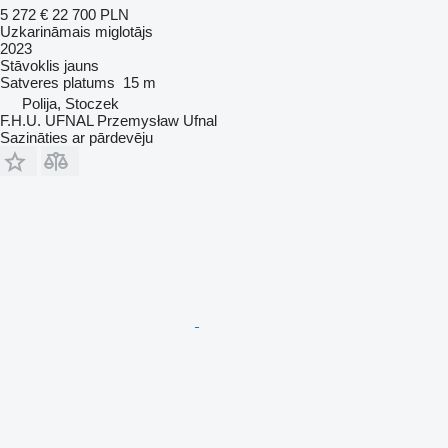
5 272 €
22 700 PLN
Uzkarināmais miglotājs
2023
Stāvoklis
jauns
Satveres platums
15 m
Polija, Stoczek
F.H.U. UFNAL Przemysław Ufnal
Sazināties ar pārdevēju