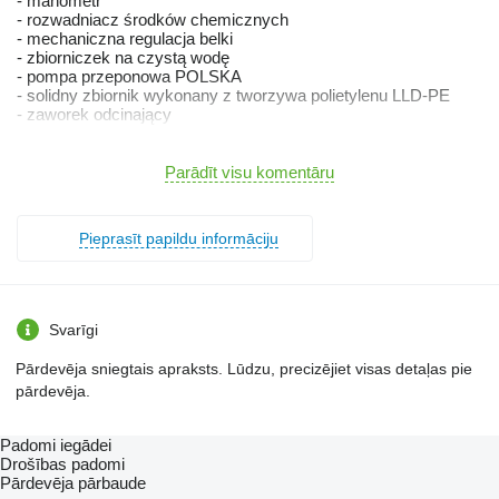
- manometr
- rozwadniacz środków chemicznych
- mechaniczna regulacja belki
- zbiorniczek na czystą wodę
- pompa przeponowa POLSKA
- solidny zbiornik wykonany z tworzywa polietylenu LLD-PE
- zaworek odcinający
- ATEST 5 lat
- Gwarancja producenta na okres 2 lata
Parādīt visu komentāru
- dostawa na terenie całego kraj
rozszerzona opcja:
Pieprasīt papildu informāciju
- ocynkowanie ramy
- hydrauliczna stabilizacja belki
- podnoszenie hydrauliczne
- dodatkowe dzielenie belki
- rozdzielacz stałociśnieniowy
Svarīgi
Oferta od: firmy
Pārdevēja sniegtais apraksts. Lūdzu, precizējiet visas detaļas pie
Stan techniczny: nieuszkodzony
pārdevēja.
marka: Inna
zbiornik typu WŁOSKIEGO
wyższa prowadnica
Padomi iegādei
dodatkowy zbiorniczek do mycia układu
Drošības padomi
manometr glicerynowy
Pārdevēja pārbaude
nowoczesna wzmocniona konstrukcja