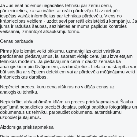
czterostopniowy system filtrowania
Ja Jūs esat nolēmuši iegādāties tehniku par zemu cenu,
głowice pojedyncze (możliwość 3-poz)
pārliecinieties, ka sazināties ar reālo pārdevēju. Uzziniet pēc
mieszadło
iespējas vairāk informācijas par tehnikas pārdevēju. Viens no
manometr
krāpniecības veidiem - uzdot sevi par reāli eksistējošu kompāniju. Ja
rozwadniacz środków chemicznych
jums ir radušās šaubas, sazinieties ar mums papildus kontroles
mechaniczna regulacja belki
veikšanai, izmantojot atsauksmju formu.
zbiorniczek na czystą wodę
pompa przeponowa POLSKA
Cenas pārbaude
solidny zbiornik wykonany z tworzywa polietylenu LLD-PE
zaworek odcinający
Pirms jūs izlemjat veikt pirkumu, uzmanīgi izskatiet vairākus
ATEST 5 lat
pardošanas piedāvājumus, lai saprast vidējo cenu jūsu izvēlētajam
Gwarancja producenta na okres 2 lata
tehnikas modelim. Ja piedāvājuma cena ir daudz zemāka kā
dostawa na terenie całego kraj
analoģiskiem piedāvājumiem, aizdomājieties. Liela cenu starpība var
rozszerzona opcja
būt saistīta ar slēptiem defektiem vai ar pārdevēja mēģinājumu veikt
ocynkowanie ramy
krāpnieciskas darbības.
hydrauliczna stabilizacja belki
Nepērciet preces, kuru cena atšķiras no vidējās cenas uz
dodatkowe dzielenie belki
analoģisku tehniku.
rozdzielacz stałociśnieniowy
Nepiekrītiet abšaubāmām ķīlām un preces priekšapmaksai. Šaubu
gadījumā nebaidieties precizēt detaļas, palūgt papildus fotogrāfijas un
dokumentus uz tehniku, pārbaudiet dokumentu autentiskumu,
uzdodiet jautājumus.
Aizdomīga priekšapmaksa
Pats populārākais krāpniecības veids. Negodīgie pārdevēji var