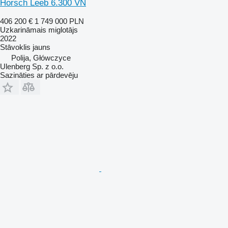
Horsch Leeb 6.300 VN
406 200 €
1 749 000 PLN
Uzkarināmais miglotājs
2022
Stāvoklis
jauns
Polija, Główczyce
Ulenberg Sp. z o.o.
Sazināties ar pārdevēju