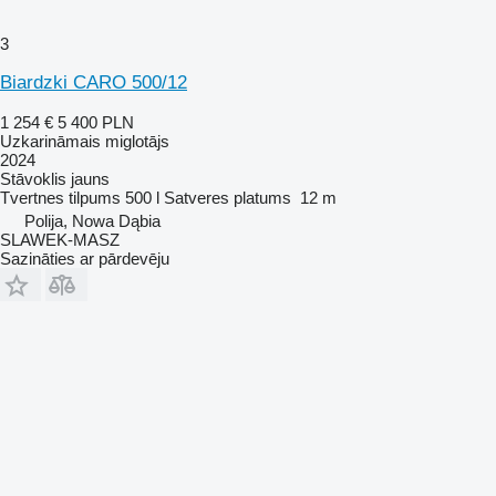
3
Biardzki CARO 500/12
1 254 €
5 400 PLN
Uzkarināmais miglotājs
2024
Stāvoklis
jauns
Tvertnes tilpums
500 l
Satveres platums
12 m
Polija, Nowa Dąbia
SLAWEK-MASZ
Sazināties ar pārdevēju