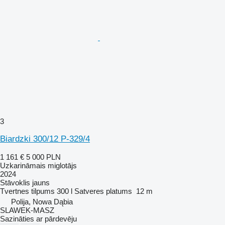
3
Biardzki 300/12 P-329/4
1 161 €
5 000 PLN
Uzkarināmais miglotājs
2024
Stāvoklis
jauns
Tvertnes tilpums
300 l
Satveres platums
12 m
Polija, Nowa Dąbia
SLAWEK-MASZ
Sazināties ar pārdevēju