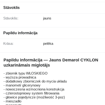
Stāvoklis
Stāvoklis:
jauns
Papildu informācija
Krāsa:
pelēka
Papildu informācija — Jauns Demarol CYKLON
uzkarināmais miglotājs
- zbiornik typu WŁOSKIEGO
- wyższa prowadnica
- dodatkowy zbiorniczek do mycia układu
- manometr glicerynowy
- nowoczesna wzmocniona konstrukcja
- czterostopniowy system filtrowania
- głowice pojedyncze (możliwość 3-poz)
- mieszadło