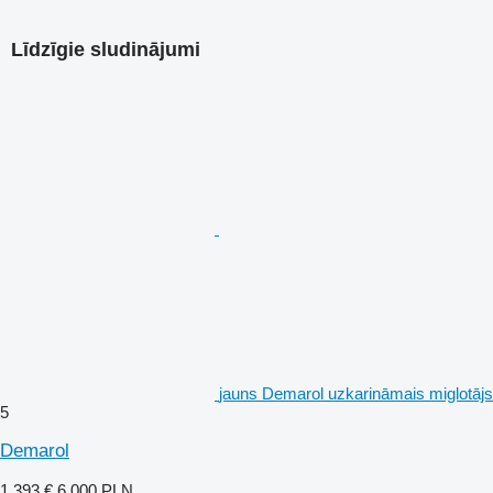
Līdzīgie sludinājumi
jauns Demarol uzkarināmais miglotājs
5
Demarol
1 393 €
6 000 PLN