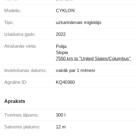
Modelis:
CYKLON
Tips:
uzkarināmais miglotājs
Izlaiduma gads:
2022
Atrašanās vieta:
Polija
Słupia
7550 km to "United States/Columbus"
Ievietošanas datums:
vairāk par 1 mēnesi
Agroline ID:
KQ40360
Apraksts
Tvertnes tilpums:
300 l
Satveres platums:
12 m