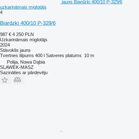
jauns Biardzki 400/10 P-329/6
uzkarināmais miglotājs
4
Biardzki 400/10 P-329/6
987 €
4 250 PLN
Uzkarināmais miglotājs
2024
Stāvoklis
jauns
Tvertnes tilpums
400 l
Satveres platums
10 m
Polija, Nowa Dąbia
SLAWEK-MASZ
Sazināties ar pārdevēju