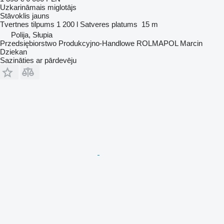
Uzkarināmais miglotājs
Stāvoklis
jauns
Tvertnes tilpums
1 200 l
Satveres platums
15 m
Polija, Słupia
Przedsiębiorstwo Produkcyjno-Handlowe ROLMAPOL Marcin
Dziekan
Sazināties ar pārdevēju