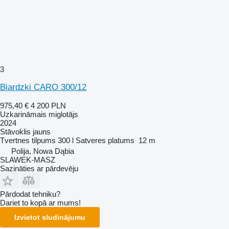
3
Biardzki CARO 300/12
975,40 €
4 200 PLN
Uzkarināmais miglotājs
2024
Stāvoklis
jauns
Tvertnes tilpums
300 l
Satveres platums
12 m
Polija, Nowa Dąbia
SLAWEK-MASZ
Sazināties ar pārdevēju
Pārdodat tehniku?
Dariet to kopā ar mums!
Izvietot sludinājumu