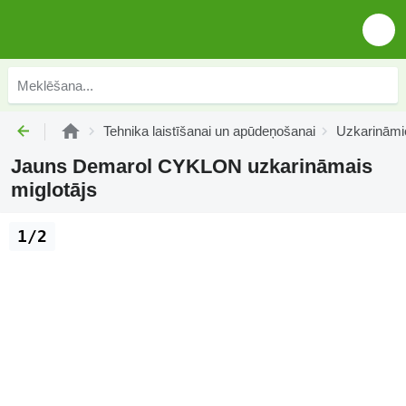
Tehnika laistīšanai un apūdeņošanai
Uzkarināmie
Jauns Demarol CYKLON uzkarināmais
miglotājs
1/2