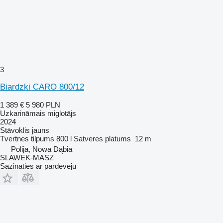
3
Biardzki CARO 800/12
1 389 €
5 980 PLN
Uzkarināmais miglotājs
2024
Stāvoklis
jauns
Tvertnes tilpums
800 l
Satveres platums
12 m
Polija, Nowa Dąbia
SLAWEK-MASZ
Sazināties ar pārdevēju