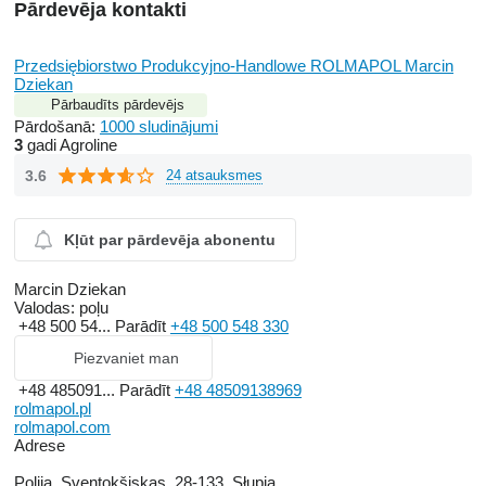
Pārdevēja kontakti
Przedsiębiorstwo Produkcyjno-Handlowe ROLMAPOL Marcin
Dziekan
Pārbaudīts pārdevējs
Pārdošanā:
1000 sludinājumi
3
gadi Agroline
3.6
24 atsauksmes
Kļūt par pārdevēja abonentu
Marcin Dziekan
Valodas:
poļu
+48 500 54...
Parādīt
+48 500 548 330
Piezvaniet man
+48 485091...
Parādīt
+48 48509138969
rolmapol.pl
rolmapol.com
Adrese
Polija, Sventokšiskas, 28-133, Słupia