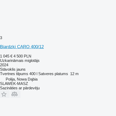
3
Biardzki CARO 400/12
1 045 €
4 500 PLN
Uzkarināmais miglotājs
2024
Stāvoklis
jauns
Tvertnes tilpums
400 l
Satveres platums
12 m
Polija, Nowa Dąbia
SLAWEK-MASZ
Sazināties ar pārdevēju