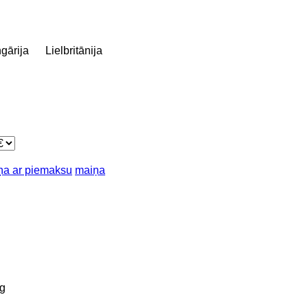
gārija
Lielbritānija
ņa ar piemaksu
maiņa
g