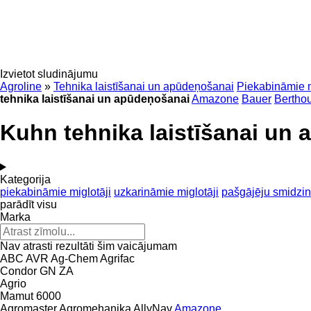
Izvietot sludinājumu
Agroline
»
Tehnika laistīšanai un apūdeņošanai
Piekabināmie m
tehnika laistīšanai un apūdeņošanai
Amazone
Bauer
Bertho
Kuhn tehnika laistīšanai un
Kategorija
piekabināmie miglotāji
uzkarināmie miglotāji
pašgājēju smidzin
parādīt visu
Marka
Nav atrasti rezultāti šim vaicājumam
ABC
AVR
Ag-Chem
Agrifac
Condor
GN
ZA
Agrio
Mamut 6000
Agromaster
Agromehanika
AllyNav
Amazone