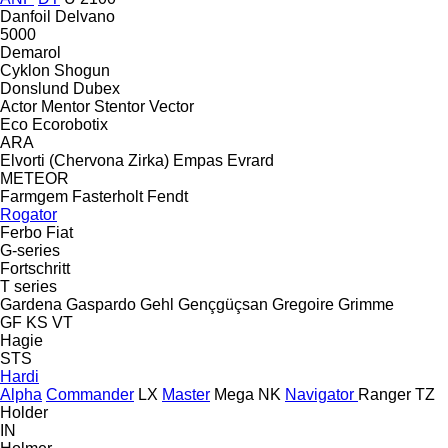
Danfoil
Delvano
5000
Demarol
Cyklon
Shogun
Donslund
Dubex
Actor
Mentor
Stentor
Vector
Eco
Ecorobotix
ARA
Elvorti (Chervona Zirka)
Empas
Evrard
METEOR
Farmgem
Fasterholt
Fendt
Rogator
Ferbo
Fiat
G-series
Fortschritt
T series
Gardena
Gaspardo
Gehl
Gençgüçsan
Gregoire
Grimme
GF
KS
VT
Hagie
STS
Hardi
Alpha
Commander
LX
Master
Mega
NK
Navigator
Ranger
TZ
Holder
IN