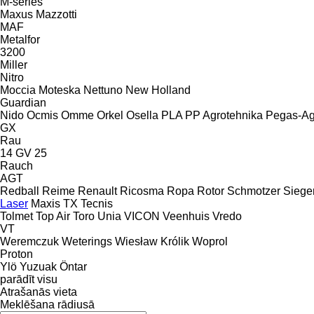
M-series
Maxus
Mazzotti
MAF
Metalfor
3200
Miller
Nitro
Moccia
Moteska
Nettuno
New Holland
Guardian
Nido
Ocmis
Omme
Orkel
Osella
PLA
PP Agrotehnika
Pegas-Ag
GX
Rau
14 GV 25
Rauch
AGT
Redball
Reime
Renault
Ricosma
Ropa
Rotor
Schmotzer
Siege
Laser
Maxis
TX
Tecnis
Tolmet
Top Air
Toro
Unia
VICON
Veenhuis
Vredo
VT
Weremczuk
Weterings
Wiesław Królik
Woprol
Proton
Ylö
Yuzuak
Öntar
parādīt visu
Atrašanās vieta
Meklēšana rādiusā