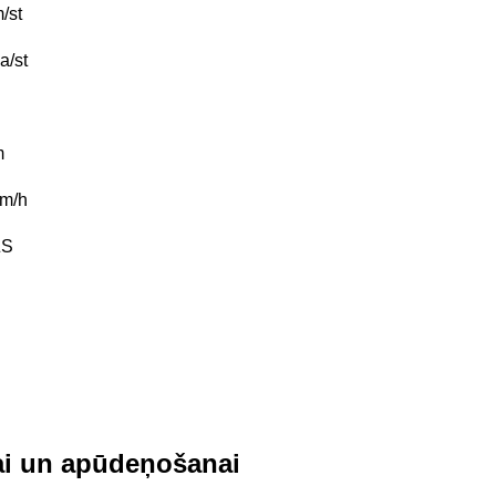
/st
a/st
m
m/h
ZS
nai un apūdeņošanai