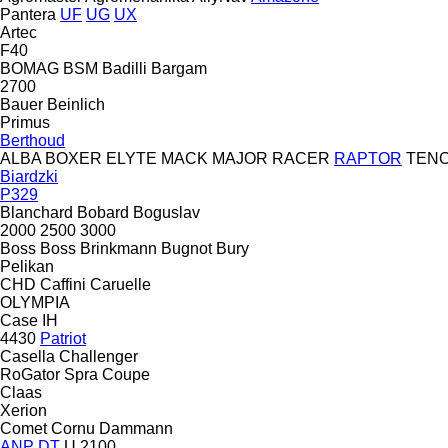
Pantera
UF
UG
UX
Artec
F40
BOMAG
BSM
Badilli
Bargam
2700
Bauer
Beinlich
Primus
Berthoud
ALBA
BOXER
ELYTE
MACK
MAJOR
RACER
RAPTOR
TEN
Biardzki
P329
Blanchard
Bobard
Boguslav
2000
2500
3000
Boss
Boss
Brinkmann
Bugnot
Bury
Pelikan
CHD
Caffini
Caruelle
OLYMPIA
Case IH
4430
Patriot
Casella
Challenger
RoGator
Spra Coupe
Claas
Xerion
Comet
Cornu
Dammann
ANP
DT
U 2100