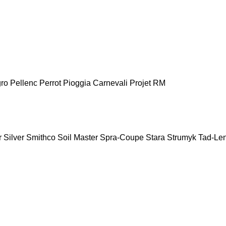
ro
Pellenc
Perrot
Pioggia Carnevali
Projet
RM
r
Silver
Smithco
Soil Master
Spra-Coupe
Stara
Strumyk
Tad-Le