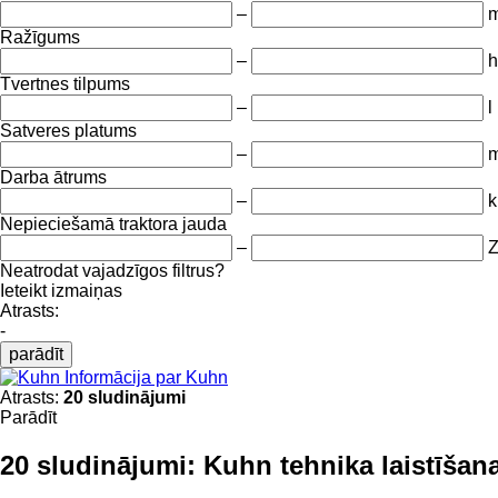
–
m
Ražīgums
–
h
Tvertnes tilpums
–
l
Satveres platums
–
Darba ātrums
–
k
Nepieciešamā traktora jauda
–
Neatrodat vajadzīgos filtrus?
Ieteikt izmaiņas
Atrasts:
-
parādīt
Informācija par Kuhn
Atrasts:
20 sludinājumi
Parādīt
20 sludinājumi:
Kuhn tehnika laistīša