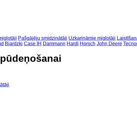
iglotāji
Pašgājēju smidzinātāji
Uzkarināmie miglotāji
Laistīša
ud
Biardzki
Case IH
Dammann
Hardi
Horsch
John Deere
Tecn
 apūdeņošanai
ātāji