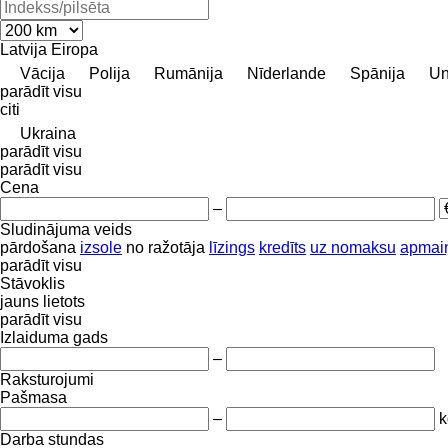
Latvija
Eiropa
Vācija
Polija
Rumānija
Nīderlande
Spānija
Un
parādīt visu
citi
Ukraina
parādīt visu
parādīt visu
Cena
–
Sludinājuma veids
pārdošana
izsole
no ražotāja
līzings
kredīts
uz nomaksu
apmai
parādīt visu
Stāvoklis
jauns
lietots
parādīt visu
Izlaiduma gads
–
Raksturojumi
Pašmasa
–
k
Darba stundas