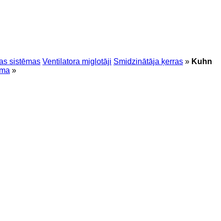
nas sistēmas
Ventilatora miglotāji
Smidzinātāja ķerras
»
Kuhn
oma
»