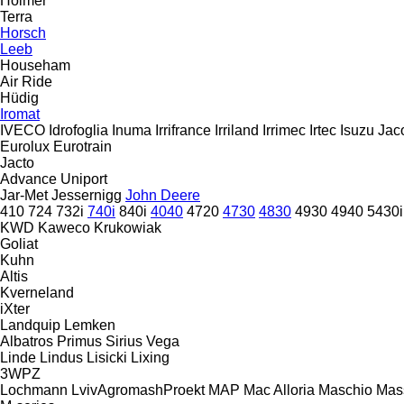
Holmer
Terra
Horsch
Leeb
Househam
Air Ride
Hüdig
Iromat
IVECO
Idrofoglia
Inuma
Irrifrance
Irriland
Irrimec
Irtec
Isuzu
Jac
Eurolux
Eurotrain
Jacto
Advance
Uniport
Jar-Met
Jessernigg
John Deere
410
724
732i
740i
840i
4040
4720
4730
4830
4930
4940
5430i
KWD
Kaweco
Krukowiak
Goliat
Kuhn
Altis
Kverneland
iXter
Landquip
Lemken
Albatros
Primus
Sirius
Vega
Linde
Lindus
Lisicki
Lixing
3WPZ
Lochmann
LvivAgromashProekt
MAP
Mac Alloria
Maschio
Mas