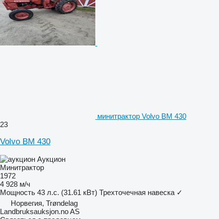
минитрактор Volvo BM 430
23
Volvo BM 430
Аукцион
Минитрактор
1972
4 928 м/ч
Мощность
43 л.с. (31.61 кВт)
Трехточечная навеска
✓
Норвегия, Trøndelag
Landbruksauksjon.no AS