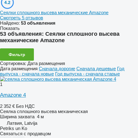
4.2
Сеялки сплошного высева механические Amazone
Смотреть 5 отзывов
Найдено:
53 объявления
Показать
53 объявления:
Сеялки сплошного высева
механические Amazone
Фильтр
Сортировка
:
Дата размещения
Дата размещения
Сначала дорогие
Сначала дешевые
Год
выпуска - сначала новые
Год выпуска - сначала старые
1
Amazone 4
2 352 €
Без НДС
Сеялка сплошного высева механическая
Ширина захвата
4 м
Латвия, Latvija
Petriks un Ko
Связаться с продавцом