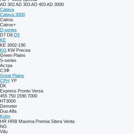
AD 302
AD 303
AD 403
AD 3000
Cataya
Cataya 3000
Catros
Catros+
D-series
D7
D8
D9
KE
KE 3002-190
KG
KW
Precea
Green Plains
S-series
Астра
СЗФ
Great Plains
CPH
YP
DK
Express
Pronto
Versa
455
750
1590
7000
HT3000
Demeter
Duo Alfa
Kuhn
HR
HRB
Maxima
Premia
Sitera
Venta
NG
Vitu