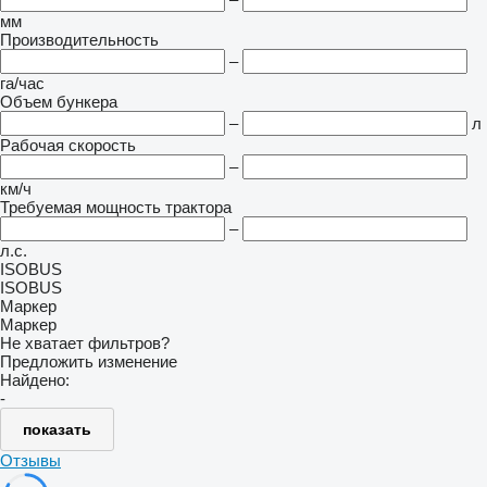
мм
Производительность
–
га/час
Объем бункера
–
л
Рабочая скорость
–
км/ч
Требуемая мощность трактора
–
л.с.
ISOBUS
ISOBUS
Маркер
Маркер
Не хватает фильтров?
Предложить изменение
Найдено:
-
показать
Отзывы