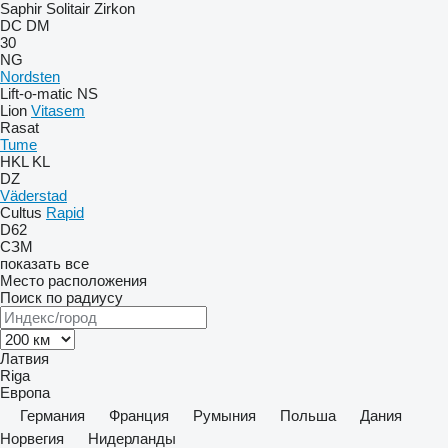
Saphir
Solitair
Zirkon
DC
DM
30
NG
Nordsten
Lift-o-matic
NS
Lion
Vitasem
Rasat
Tume
HKL
KL
DZ
Väderstad
Cultus
Rapid
D62
СЗМ
показать все
Место расположения
Поиск по радиусу
Латвия
Riga
Европа
Германия
Франция
Румыния
Польша
Дания
Норвегия
Нидерланды