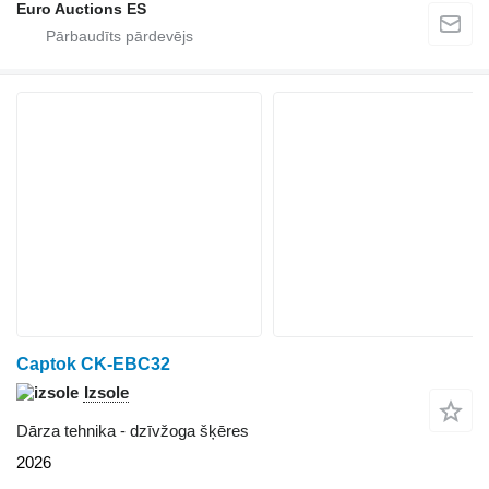
Euro Auctions ES
Captok CK-EBC32
Izsole
Dārza tehnika - dzīvžoga šķēres
2026