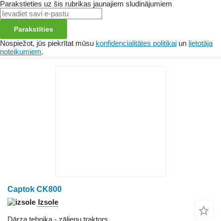
Parakstieties uz šis rubrikas jaunajiem sludinājumiem
Parakstīties
Nospiežot, jūs piekrītat mūsu
konfidencialitātes politikai
un
lietotāja
noteikumiem
.
Captok CK800
Izsole
Dārza tehnika - zālienu traktors