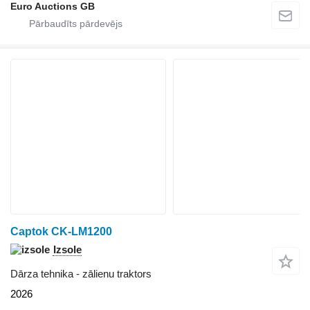
Euro Auctions GB
Captok CK-LM1200
Izsole
Dārza tehnika - zālienu traktors
2026