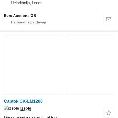
Lielbritānija, Leeds
Euro Auctions GB
Captok CK-LM1200
Izsole
Dārza tehnika - zālienu traktors