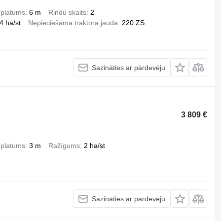
 platums
6 m
Rindu skaits
2
4 ha/st
Nepieciešamā traktora jauda
220 ZS
Sazināties ar pārdevēju
3 809 €
 platums
3 m
Ražīgums
2 ha/st
Sazināties ar pārdevēju