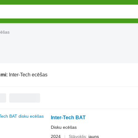
cēšas
umi:
Inter-Tech ecēšas
Inter-Tech BAT
Disku ecēšas
2024
Stāvoklis
jauns