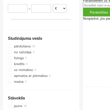
Parakstieties uz 
–
Parakstīties
Nospiežot, jūs pi
Sludinājuma veids
pārdošana
no ražotāja
līzings
kredīts
uz nomaksu
apmaiņa ar piemaksu
maiņa
Stāvoklis
jauns