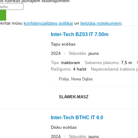
šis rubrikas jaunajiem sludinājumiem
ekrītat mūsu
konfidencialitātes politikai
un
lietotāja noteikumiem
.
Inter-Tech BZ03 IT 7.50m
Tapu ecēšas
2024
Stāvoklis
jauns
Tips
traktoram
Satveres platums
7,5 m
Ražīgums
4 ha/st
Nepieciešamā traktora 
Polija, Nowa Dąbia
SLAWEK-MASZ
Inter-Tech BTHC IT 6.0
Disku ecēšas
2024
Stāvoklis
jauns