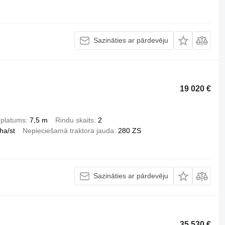
Sazināties ar pārdevēju
19 020 €
 platums
7,5 m
Rindu skaits
2
ha/st
Nepieciešamā traktora jauda
280 ZS
Sazināties ar pārdevēju
35 530 €