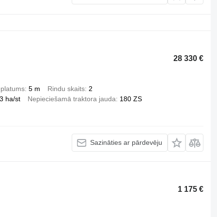
28 330 €
 platums
5 m
Rindu skaits
2
3 ha/st
Nepieciešamā traktora jauda
180 ZS
Sazināties ar pārdevēju
1 175 €