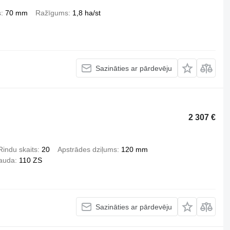
s
70 mm
Ražīgums
1,8 ha/st
Sazināties ar pārdevēju
2 307 €
Rindu skaits
20
Apstrādes dziļums
120 mm
jauda
110 ZS
Sazināties ar pārdevēju