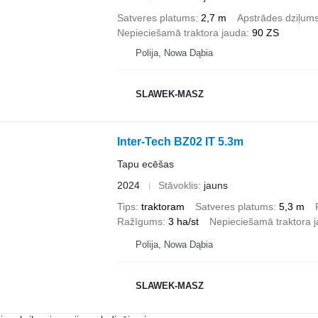
Satveres platums
2,7 m
Apstrādes dziļum
Nepieciešamā traktora jauda
90 ZS
Polija, Nowa Dąbia
SLAWEK-MASZ
Inter-Tech BZ02 IT 5.3m
Tapu ecēšas
2024
Stāvoklis
jauns
Tips
traktoram
Satveres platums
5,3 m
Ražīgums
3 ha/st
Nepieciešamā traktora 
Polija, Nowa Dąbia
SLAWEK-MASZ