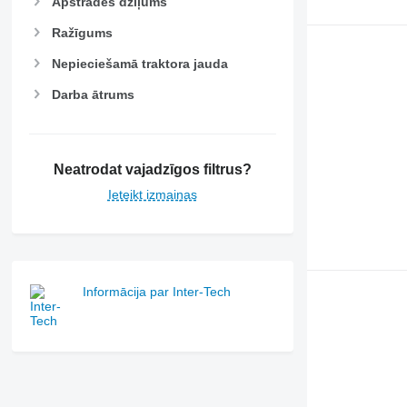
Apstrādes dziļums
Ražīgums
Nepieciešamā traktora jauda
Darba ātrums
Neatrodat vajadzīgos filtrus?
Ieteikt izmaiņas
Informācija par Inter-Tech