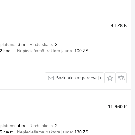
8 128 €
 platums
3 m
Rindu skaits
2
2 ha/st
Nepieciešamā traktora jauda
100 ZS
Sazināties ar pārdevēju
11 660 €
 platums
4 m
Rindu skaits
2
5 ha/st
Nepieciešamā traktora jauda
130 ZS