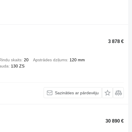
3 878 €
Rindu skaits
20
Apstrādes dziļums
120 mm
jauda
130 ZS
Sazināties ar pārdevēju
30 890 €