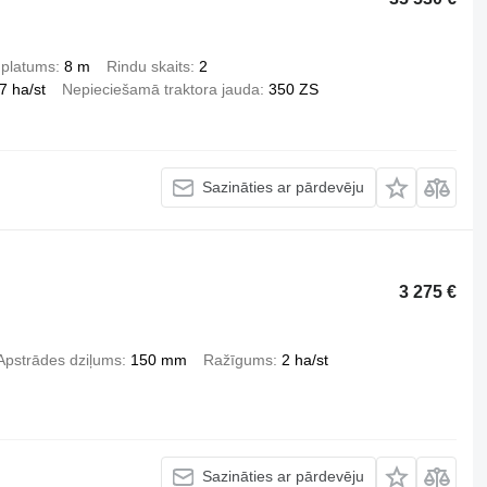
 platums
8 m
Rindu skaits
2
7 ha/st
Nepieciešamā traktora jauda
350 ZS
Sazināties ar pārdevēju
3 275 €
Apstrādes dziļums
150 mm
Ražīgums
2 ha/st
Sazināties ar pārdevēju