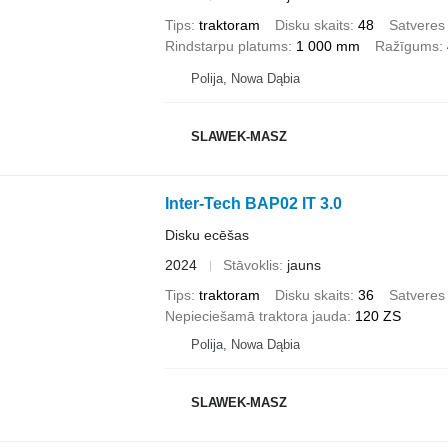
Tips
traktoram
Disku skaits
48
Satveres
Rindstarpu platums
1 000 mm
Ražīgums
Polija, Nowa Dąbia
SLAWEK-MASZ
Inter-Tech BAP02 IT 3.0
Disku ecēšas
2024
Stāvoklis
jauns
Tips
traktoram
Disku skaits
36
Satveres
Nepieciešamā traktora jauda
120 ZS
Polija, Nowa Dąbia
SLAWEK-MASZ