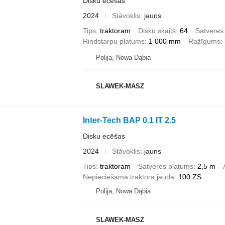
Disku ecēšas
2024
Stāvoklis
jauns
Tips
traktoram
Disku skaits
64
Satveres
Rindstarpu platums
1 000 mm
Ražīgums
Polija, Nowa Dąbia
SLAWEK-MASZ
Inter-Tech BAP 0.1 IT 2.5
Disku ecēšas
2024
Stāvoklis
jauns
Tips
traktoram
Satveres platums
2,5 m
Nepieciešamā traktora jauda
100 ZS
Polija, Nowa Dąbia
SLAWEK-MASZ