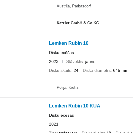
Austrija, Parbasdorf
Katzler GmbH & Co.KG
Lemken Rubin 10
Disku ecēšas
2023
Stāvoklis
jauns
Disku skaits
24
Diska diametrs
645 mm
Polija, Kietrz
Lemken Rubin 10 KUA
Disku ecēšas
2021
Tips
traktoram
Disku skaits
48
Diska di