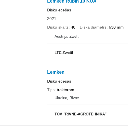
Lemken Rubin 10 KUA
Disku ecēšas
2021
Disku skaits
48
Diska diametrs
630 mm
Austrija, Zwettl
LTC-Zwettl
Lemken
Disku ecēšas
Tips
traktoram
Ukraina, Rivne
TOV "RIVNE-AGROTEHNIKA"