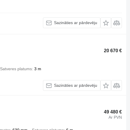
Sazināties ar pārdevēju
20 670 €
Satveres platums
3 m
Sazināties ar pārdevēju
49 480 €
Ar PVN
ametrs
630 mm
Satveres platums
6 m