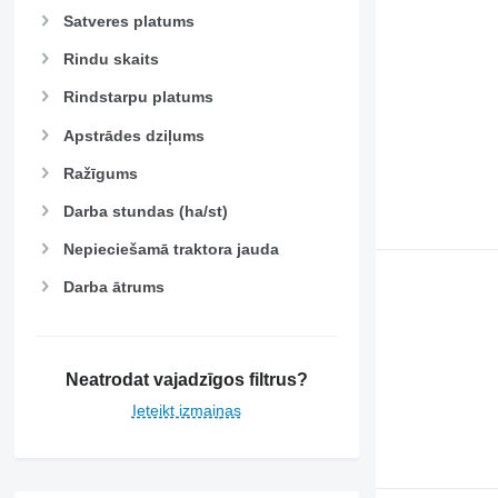
Satveres platums
Rindu skaits
Rindstarpu platums
Apstrādes dziļums
Ražīgums
Darba stundas (ha/st)
Nepieciešamā traktora jauda
Darba ātrums
Neatrodat vajadzīgos filtrus?
Ieteikt izmaiņas