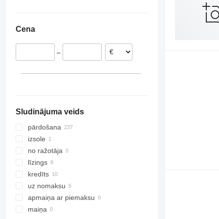
Austrija
Ukraina
Nīderlande
Moldova
Cena
Rumānija
Čehija
–
Francija
Polija
Slovākija
parādīt visu
Sludinājuma veids
pārdošana
izsole
no ražotāja
līzings
kredīts
uz nomaksu
apmaiņa ar piemaksu
maiņa