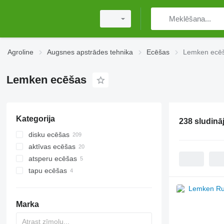
Agroline
Augsnes apstrādes tehnika
Ecēšas
Lemken ecē
Lemken ecēšas
Kategorija
238 sludinā
disku ecēšas
aktīvas ecēšas
atsperu ecēšas
tapu ecēšas
Marka