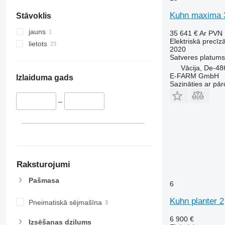
Kuhn maxima 3 
Stāvoklis
jauns
35 641 €
Ar PVN
Elektriskā precīz
lietots
2020
Satveres platums
Vācija, De-4
E-FARM GmbH
Izlaiduma gads
Sazināties ar pār
–
Raksturojumi
Pašmasa
6
Kuhn planter 2
Pneimatiskā sējmašīna
6 900 €
Izsēšanas dziļums