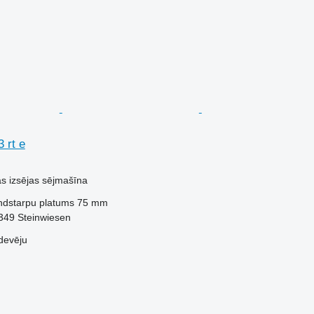
 rt e
ās izsējas sējmašīna
ndstarpu platums
75 mm
349 Steinwiesen
devēju