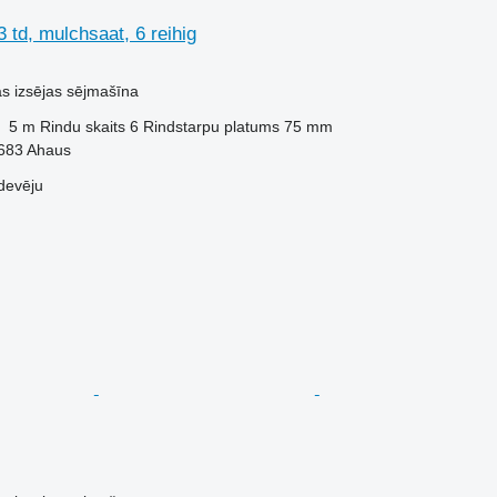
td, mulchsaat, 6 reihig
ās izsējas sējmašīna
5 m
Rindu skaits
6
Rindstarpu platums
75 mm
8683 Ahaus
devēju