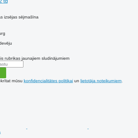
 td
ās izsējas sējmašīna
urg
devēju
šis rubrikas jaunajiem sludinājumiem
ekrītat mūsu
konfidencialitātes politikai
un
lietotāja noteikumiem
.
a