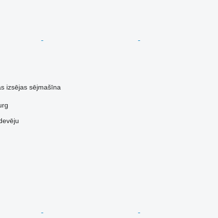
ās izsējas sējmašīna
urg
devēju