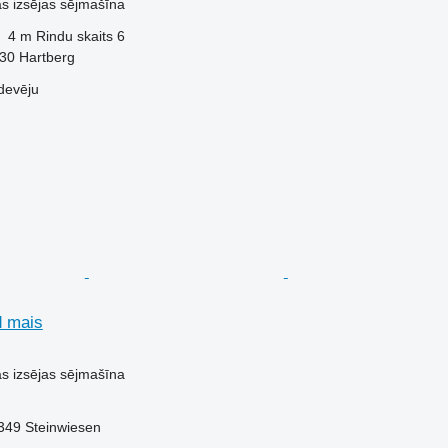
ās izsējas sējmašīna
4 m
Rindu skaits
6
230 Hartberg
devēju
d mais
ās izsējas sējmašīna
349 Steinwiesen