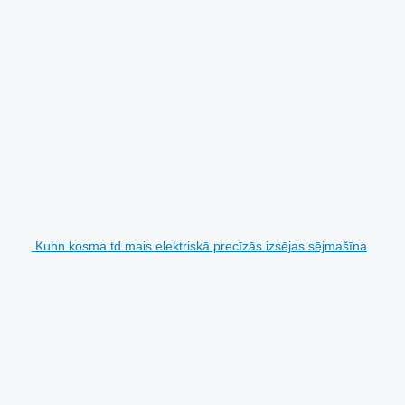
Kuhn kosma td mais elektriskā precīzās izsējas sējmašīna