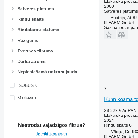
Elektriskā precīz
2000
Satveres platums
Satveres platums
Austrija, At-8
Rindu skaits
E-FARM GmbH
Sazināties ar pār
Rindstarpu platums
Ražīgums
Tvertnes tilpums
Darba ātrums
Nepieciešamā traktora jauda
ISOBUS
7
Marķētājs
Kuhn kosma t
28 322 €
Ar PVN
Elektriskā precīz
2024
Neatrodat vajadzīgos filtrus?
Rindu skaits
6
Vācija, De-96
Ieteikt izmaiņas
E-FARM GmbH