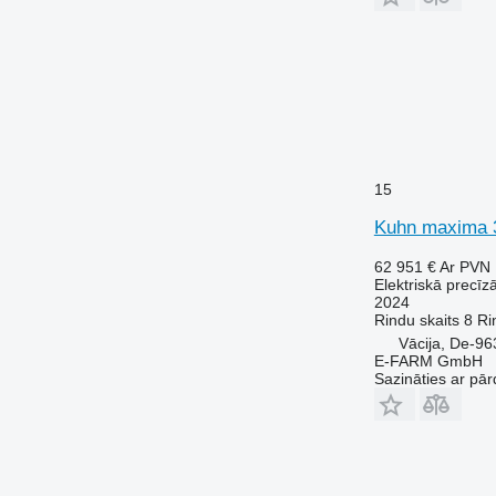
15
Kuhn maxima 3
62 951 €
Ar PVN
Elektriskā precīz
2024
Rindu skaits
8
Ri
Vācija, De-96
E-FARM GmbH
Sazināties ar pār