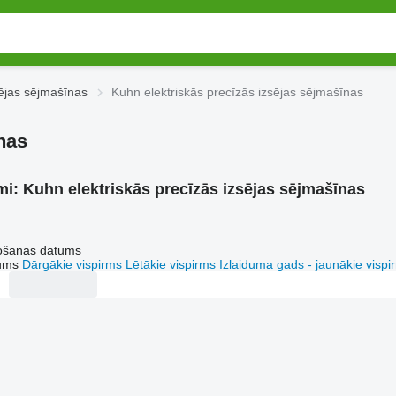
sējas sējmašīnas
Kuhn elektriskās precīzās izsējas sējmašīnas
nas
mi:
Kuhn elektriskās precīzās izsējas sējmašīnas
tošanas datums
tums
Dārgākie vispirms
Lētākie vispirms
Izlaiduma gads - jaunākie vispi