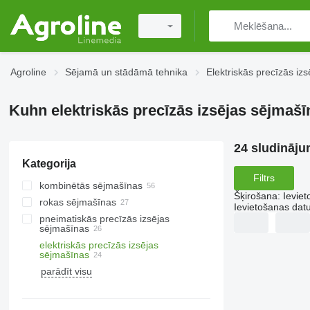
Agroline
Sējamā un stādāmā tehnika
Elektriskās precīzās iz
Kuhn elektriskās precīzās izsējas sējmašī
24 sludināju
Kategorija
Filtrs
kombinētās sējmašīnas
Šķirošana
:
Ievie
rokas sējmašīnas
Ievietošanas da
pneimatiskās precīzās izsējas
sējmašīnas
elektriskās precīzās izsējas
sējmašīnas
parādīt visu