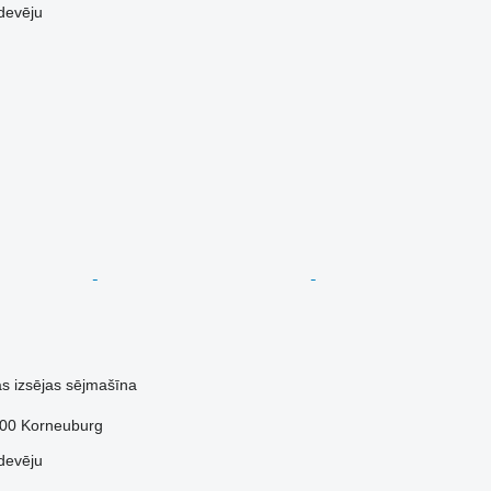
devēju
ās izsējas sējmašīna
2100 Korneuburg
devēju