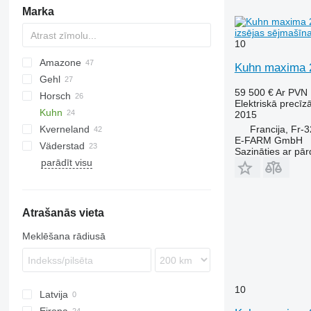
Marka
izsējas sējmašīn
10
Amazone
Optima
Kuhn maxima 
Gehl
ED
Aeromat
Unicorn
Maschio
59 500 €
Ar PVN
Horsch
Precea
Centra
R-series
MATRIX
Elektriskā precīz
Kuhn
Maestro
1725
2015
Francija, Fr-
Kverneland
Maistro
7200
Maxima
E-FARM GmbH
Väderstad
DB
Planter
Accord
Azurit
MS
MECA
Aerosem
Prosem
Maxima 2
Sazināties ar pār
parādīt visu
Optima
NG
Rapid
Maxima 3
Planter 2
Tempo
Planter 3
Atrašanās vieta
Meklēšana rādiusā
10
Latvija