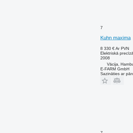
7
Kuhn maxima
8 330 €
Ar PVN
Elektriskā precīz
2008
Vācija, Hamb
E-FARM GmbH
Sazināties ar pār
7