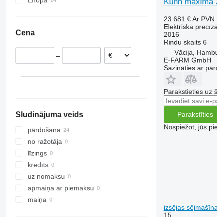
Eiropa
Kuhn maxima 2
Vācija
23 681 €
Ar PVN
Austrija
Elektriskā precīz
Cena
2016
Rumānija
Rindu skaits
6
Francija
Vācija, Hamb
–
E-FARM GmbH
Sazināties ar pār
Parakstieties uz 
Sludinājuma veids
Parakstīties
Nospiežot, jūs pi
pārdošana
no ražotāja
līzings
kredīts
uz nomaksu
apmaiņa ar piemaksu
maiņa
izsējas sējmašīn
15