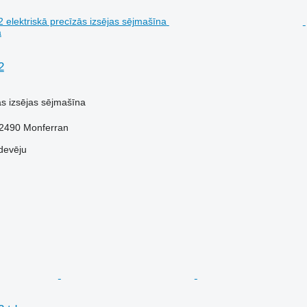
a
2
ās izsējas sējmašīna
32490 Monferran
devēju