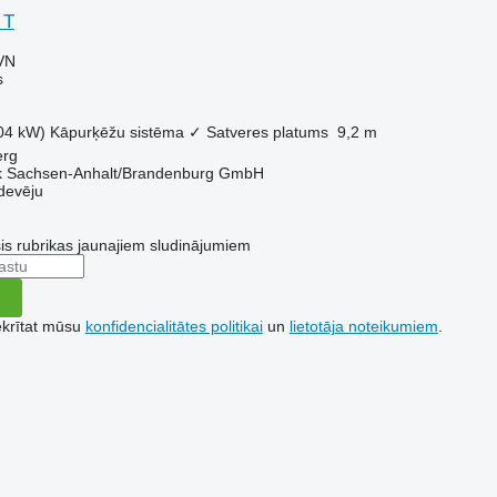
 T
VN
s
04 kW)
Kāpurķēžu sistēma
✓
Satveres platums
9,2 m
erg
k Sachsen-Anhalt/Brandenburg GmbH
devēju
šis rubrikas jaunajiem sludinājumiem
ekrītat mūsu
konfidencialitātes politikai
un
lietotāja noteikumiem
.