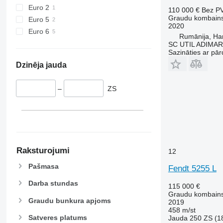
Euro 2
110 000 €
Bez P
Graudu kombain
Euro 5
2020
Euro 6
Rumānija, Ha
SC UTIL ADIMAR
Sazināties ar pār
Dzinēja jauda
–
ZS
Raksturojumi
12
Pašmasa
Fendt 5255 L
Darba stundas
115 000 €
Graudu kombain
Graudu bunkura apjoms
2019
458 m/st
Satveres platums
Jauda
250 ZS (1