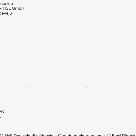
ldesloe
nik HSL GmbH
devēju
VN
s
04 kW)
Degviela
dīzeļdegviela
Graudu bunkura apjoms
12,5 m³
Pārvie