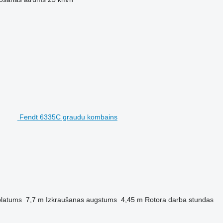
Fendt 6335C graudu kombains
platums
7,7 m
Izkraušanas augstums
4,45 m
Rotora darba stundas