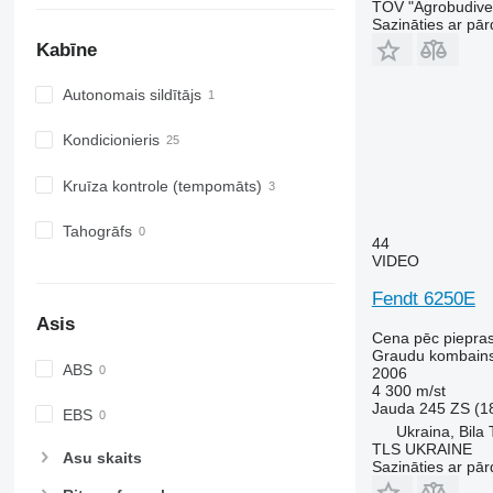
TOV "Agrobudivel
Sazināties ar pār
Kabīne
Autonomais sildītājs
Kondicionieris
Kruīza kontrole (tempomāts)
Tahogrāfs
44
VIDEO
Fendt 6250E
Asis
Cena pēc piepra
Graudu kombain
ABS
2006
4 300 m/st
Jauda
245 ZS (1
EBS
Ukraina, Bila
TLS UKRAINE
Asu skaits
Sazināties ar pār