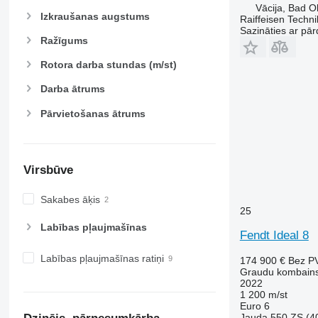
Vācija, Bad O
Izkraušanas augstums
Raiffeisen Tech
Sazināties ar pār
Ražīgums
Rotora darba stundas (m/st)
Darba ātrums
Pārvietošanas ātrums
Virsbūve
Sakabes āķis
25
Labības pļaujmašīnas
Fendt Ideal 8
Labības pļaujmašīnas ratiņi
174 900 €
Bez P
Graudu kombain
2022
1 200 m/st
Euro 6
Jauda
550 ZS (4