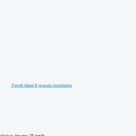
Fendt Ideal 8 graudu kombains
tošanas ātrums
25 km/h