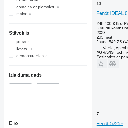
T-series
13
apmaiņa ar piemaksu
W-series
Fendt IDEAL 8
maiņa
X-series
248 400 €
Bez P
Graudu kombain
2023
Stāvoklis
293 m/st
Jauda
549 ZS (4
jauns
Vācija, Apenb
lietots
AGRAVIS Techni
demonstrācijas
Sazināties ar pār
Izlaiduma gads
–
7
Fendt 5225E
Eiro