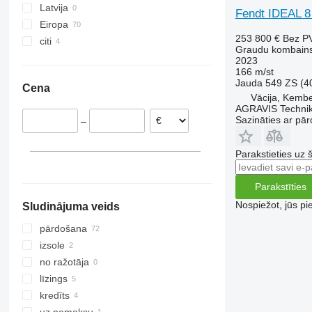
Latvija
8240
9560
W-series
Fendt IDEAL 8
Eiropa
8250
9600
253 800 €
Bez P
citi
Vācija
9120
9610
Graudu kombain
Rumānija
Ukraina
2023
9230
9640
166 m/st
Polija
Moldova
9240
9650
Jauda
549 ZS (4
Cena
Dānija
Axial-Flow
9660
Vācija, Kemb
Francija
AGRAVIS Techni
9670 STS
Sazināties ar pār
–
Austrija
9680
Lietuva
9750
Parakstieties uz 
Spānija
9760 STS
parādīt visu
9770
Parakstīties
9780
Nospiežot, jūs pi
Sludinājuma veids
9860 STS
pārdošana
9880
izsole
C-series
no ražotāja
H-series
līzings
M-series
kredīts
S-series
uz nomaksu