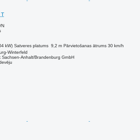
 T
VN
s
04 kW)
Satveres platums
9,2 m
Pārvietošanas ātrums
30 km/h
urg-Winterfeld
k Sachsen-Anhalt/Brandenburg GmbH
devēju