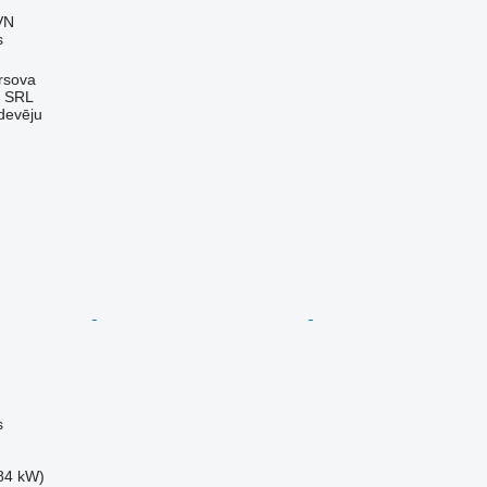
VN
s
rsova
 SRL
devēju
s
84 kW)