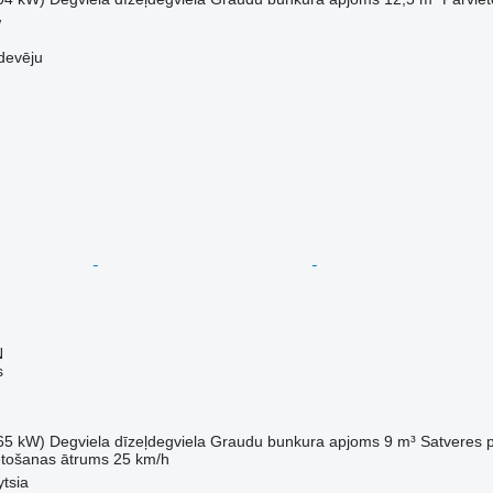
w
devēju
N
s
65 kW)
Degviela
dīzeļdegviela
Graudu bunkura apjoms
9 m³
Satveres 
etošanas ātrums
25 km/h
ytsia