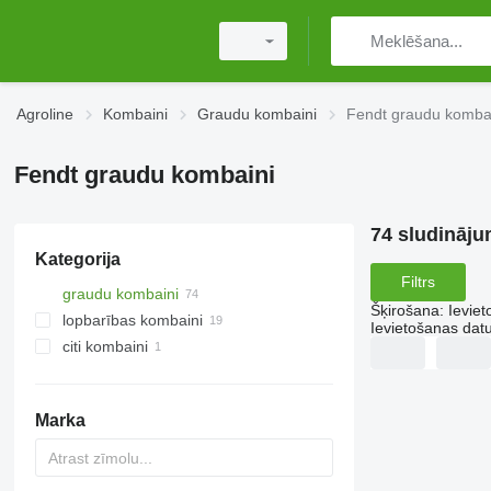
Agroline
Kombaini
Graudu kombaini
Fendt graudu komba
Fendt graudu kombaini
74 sludināju
Kategorija
Filtrs
graudu kombaini
Šķirošana
:
Ievie
lopbarības kombaini
Ievietošanas da
citi kombaini
Marka