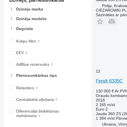
Dzinējs, pārnesumkārba
Polija, Krako
Dzinēja marka
CIEZAROWKI.PL
Sazināties ar pār
Dzinēja modelis
Degviela
Kvēpu filtrs
EEV
AdBlue rezervuārs
12
Pārnesumkārbas tips
Fendt 6335C
Retarders
130 000 €
Ar PV
Graudu kombain
Centralizētā eļļošana
2018
2 165 m/st
Euro 2
Diferenciāļa bloķēšanas
Jauda
360 ZS (2
mehānisms
1 384 m/st
Pārvi
Ukraina, Vinn