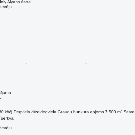
niy Alyans Astra"
devēju
sījuma
s
80 kW)
Degviela
dīzeļdegviela
Graudu bunkura apjoms
7 500 m³
Satve
 Tserkva
devēju