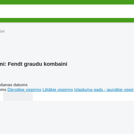
ini
mi:
Fendt graudu kombaini
tošanas datums
tums
Dārgākie vispirms
Lētākie vispirms
Izlaiduma gads - jaunākie vispi