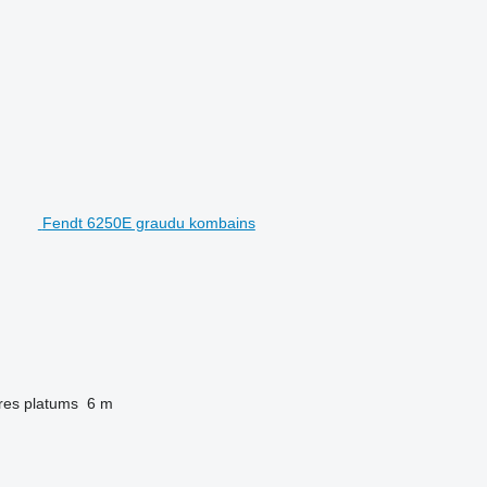
Fendt 6250E graudu kombains
res platums
6 m