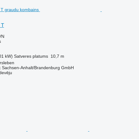
 T
VN
s
01 kW)
Satveres platums
10,7 m
rsleben
k Sachsen-Anhalt/Brandenburg GmbH
devēju