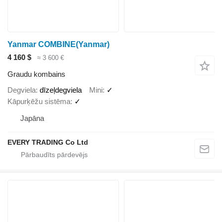
Yanmar COMBINE(Yanmar)
4 160 $
≈ 3 600 €
Graudu kombains
Degviela
dīzeļdegviela
Mini
✓
Kāpurķēžu sistēma
✓
Japāna
EVERY TRADING Co Ltd