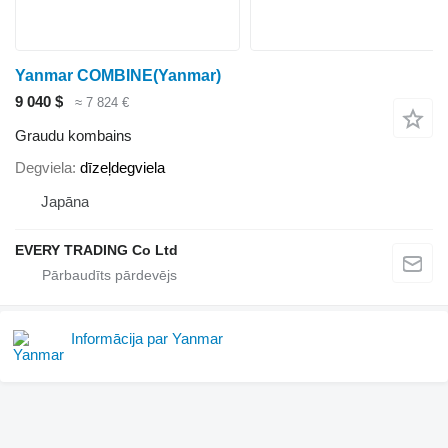
Yanmar COMBINE(Yanmar)
9 040 $
≈ 7 824 €
Graudu kombains
Degviela
dīzeļdegviela
Japāna
EVERY TRADING Co Ltd
Informācija par Yanmar