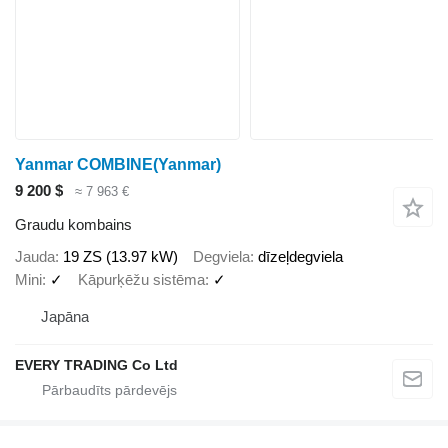
Yanmar COMBINE(Yanmar)
9 200 $
≈ 7 963 €
Graudu kombains
Jauda
19 ZS (13.97 kW)
Degviela
dīzeļdegviela
Mini
✓
Kāpurķēžu sistēma
✓
Japāna
EVERY TRADING Co Ltd