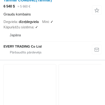
Yanmar COMBINE(Yanmar)
6 540 $
≈ 5 660 €
Graudu kombains
Degviela
dīzeļdegviela
Mini
✓
Kāpurķēžu sistēma
✓
Japāna
EVERY TRADING Co Ltd