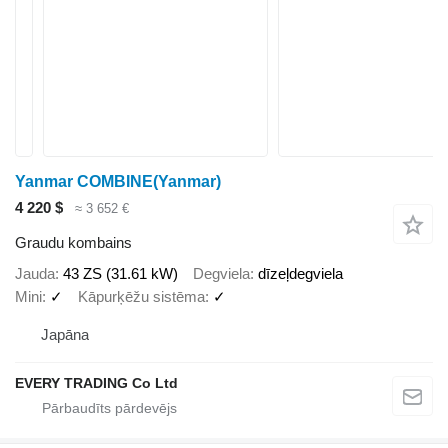
Yanmar COMBINE(Yanmar)
4 220 $
≈ 3 652 €
Graudu kombains
Jauda
43 ZS (31.61 kW)
Degviela
dīzeļdegviela
Mini
✓
Kāpurķēžu sistēma
✓
Japāna
EVERY TRADING Co Ltd