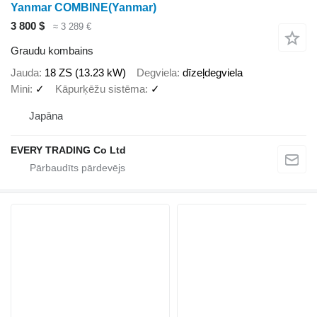
Yanmar COMBINE(Yanmar)
3 800 $
≈ 3 289 €
Graudu kombains
Jauda
18 ZS (13.23 kW)
Degviela
dīzeļdegviela
Mini
✓
Kāpurķēžu sistēma
✓
Japāna
EVERY TRADING Co Ltd