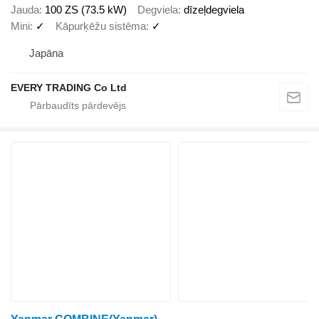
Jauda
100 ZS (73.5 kW)
Degviela
dīzeļdegviela
Mini
✓
Kāpurķēžu sistēma
✓
Japāna
EVERY TRADING Co Ltd