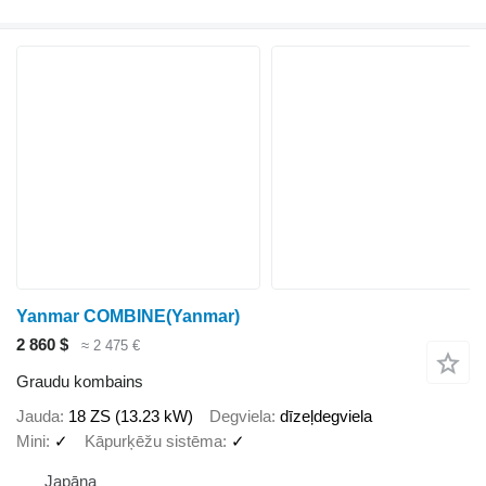
Yanmar COMBINE(Yanmar)
2 860 $
≈ 2 475 €
Graudu kombains
Jauda
18 ZS (13.23 kW)
Degviela
dīzeļdegviela
Mini
✓
Kāpurķēžu sistēma
✓
Japāna