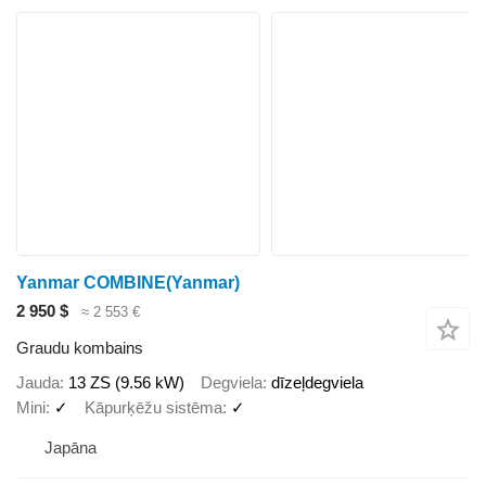
Yanmar COMBINE(Yanmar)
2 950 $
≈ 2 553 €
Graudu kombains
Jauda
13 ZS (9.56 kW)
Degviela
dīzeļdegviela
Mini
✓
Kāpurķēžu sistēma
✓
Japāna