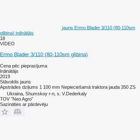
jauns Ermo Blader 3/110 (80-110sm
glibina) irdinātājs
18
VIDEO
Ermo Blader 3/110 (80-110sm glibina)
Cena pēc pieprasījuma
Irdinātājs
2019
Stāvoklis
jauns
Apstrādes dziļums
1 100 mm
Nepieciešamā traktora jauda
350 ZS
Ukraina, Shumskoy r-n, s. V.Dederkaly
TOV "Neo Agro"
Sazināties ar pārdevēju