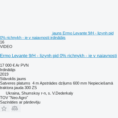
jauns Ermo Levante 9/H - lizynh pid
0% richnykh - ie v naiavnosti irdinātājs
16
VIDEO
Ermo Levante 9/H - lizynh pid 0% richnykh - ie v naiavnosti
17 000 €
Ar PVN
Irdinātājs
2019
Stāvoklis
jauns
Satveres platums
4 m
Apstrādes dziļums
600 mm
Nepieciešamā
traktora jauda
300 ZS
Ukraina, Shumskoy r-n, s. V.Dederkaly
TOV "Neo Agro"
Sazināties ar pārdevēju