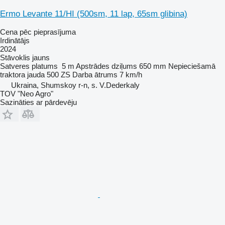
Ermo Levante 11/HI (500sm, 11 lap, 65sm glibina)
Cena pēc pieprasījuma
Irdinātājs
2024
Stāvoklis
jauns
Satveres platums
5 m
Apstrādes dziļums
650 mm
Nepieciešamā
traktora jauda
500 ZS
Darba ātrums
7 km/h
Ukraina, Shumskoy r-n, s. V.Dederkaly
TOV "Neo Agro"
Sazināties ar pārdevēju