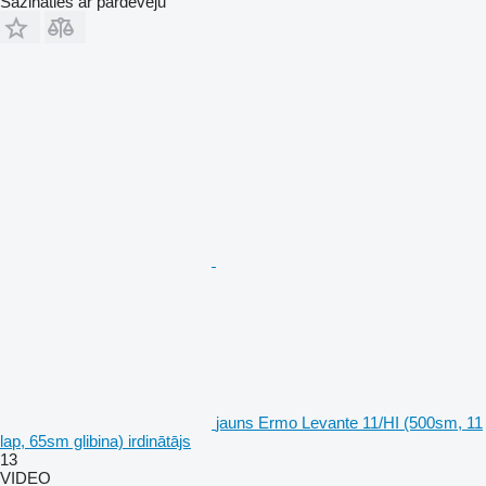
Sazināties ar pārdevēju
jauns Ermo Levante 11/HI (500sm, 11
lap, 65sm glibina) irdinātājs
13
VIDEO