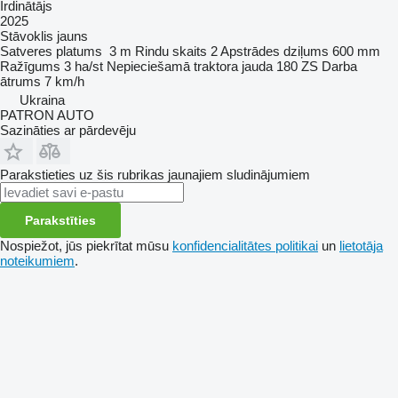
Irdinātājs
2025
Stāvoklis
jauns
Satveres platums
3 m
Rindu skaits
2
Apstrādes dziļums
600 mm
Ražīgums
3 ha/st
Nepieciešamā traktora jauda
180 ZS
Darba
ātrums
7 km/h
Ukraina
PATRON AUTO
Sazināties ar pārdevēju
Parakstieties uz šis rubrikas jaunajiem sludinājumiem
Parakstīties
Nospiežot, jūs piekrītat mūsu
konfidencialitātes politikai
un
lietotāja
noteikumiem
.