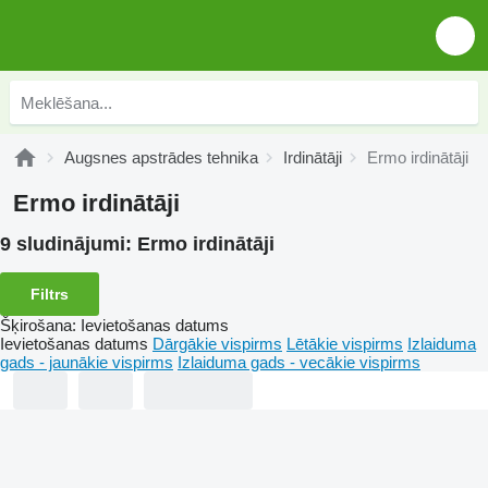
Augsnes apstrādes tehnika
Irdinātāji
Ermo irdinātāji
Ermo irdinātāji
9 sludinājumi:
Ermo irdinātāji
Filtrs
Šķirošana
:
Ievietošanas datums
Ievietošanas datums
Dārgākie vispirms
Lētākie vispirms
Izlaiduma
gads - jaunākie vispirms
Izlaiduma gads - vecākie vispirms