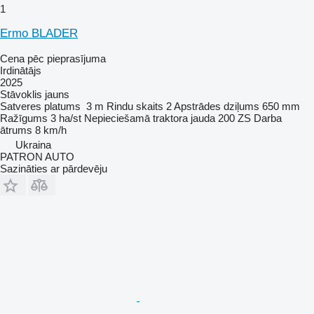
1
Ermo BLADER
Cena pēc pieprasījuma
Irdinātājs
2025
Stāvoklis
jauns
Satveres platums
3 m
Rindu skaits
2
Apstrādes dziļums
650 mm
Ražīgums
3 ha/st
Nepieciešamā traktora jauda
200 ZS
Darba
ātrums
8 km/h
Ukraina
PATRON AUTO
Sazināties ar pārdevēju