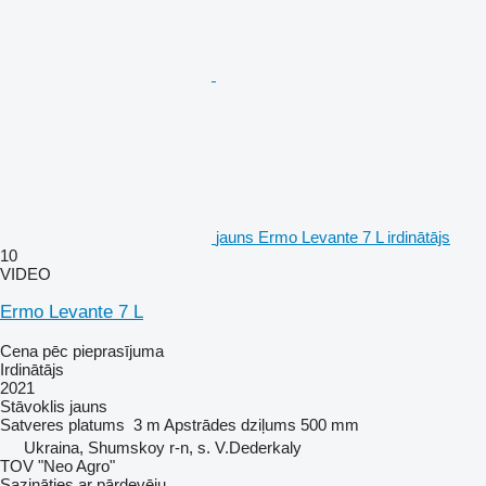
jauns Ermo Levante 7 L irdinātājs
10
VIDEO
Ermo Levante 7 L
Cena pēc pieprasījuma
Irdinātājs
2021
Stāvoklis
jauns
Satveres platums
3 m
Apstrādes dziļums
500 mm
Ukraina, Shumskoy r-n, s. V.Dederkaly
TOV "Neo Agro"
Sazināties ar pārdevēju