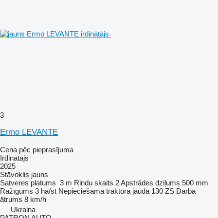
3
Ermo LEVANTE
Cena pēc pieprasījuma
Irdinātājs
2025
Stāvoklis
jauns
Satveres platums
3 m
Rindu skaits
2
Apstrādes dziļums
500 mm
Ražīgums
3 ha/st
Nepieciešamā traktora jauda
130 ZS
Darba
ātrums
8 km/h
Ukraina
PATRON AUTO