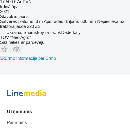
17 500 €
Ar PVN
Irdinātājs
2021
Stāvoklis
jauns
Satveres platums
3 m
Apstrādes dziļums
600 mm
Nepieciešamā
traktora jauda
220 ZS
Ukraina, Shumskoy r-n, s. V.Dederkaly
TOV "Neo Agro"
Sazināties ar pārdevēju
Informācija par Ermo
Uzņēmums
Par mums