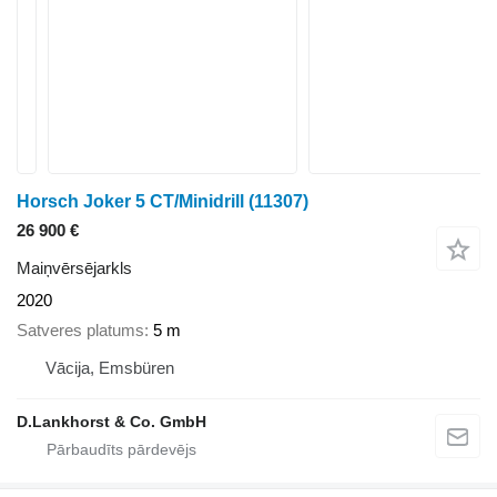
Horsch Joker 5 CT/Minidrill
(11307)
26 900 €
Maiņvērsējarkls
2020
Satveres platums
5 m
Vācija, Emsbüren
D.Lankhorst & Co. GmbH