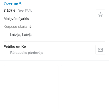
Överum 5
7 107 €
Bez PVN
Maiņvērsējarkls
Korpusu skaits
5
Latvija, Latvija
Petriks un Ko