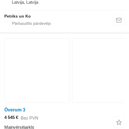
Latvija, Latvija
Petriks un Ko
Överum 3
4 545 €
Bez PVN
Maiņvērsējarkls