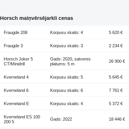
Horsch maiņvērsējarkli cenas
Fraugde 208
Korpusu skaits: 4
5 620 €
Fraugde 3
Korpusu skaits: 3
2 234 €
Horsch Joker 5
Gads: 2020, satveres
26 900 €
CT/Minidrill
platums: 5 m
Kverneland 4
Korpusu skaits: 5
5 645 €
Kverneland 6
Korpusu skaits: 6
7 761 €
Kverneland E
Korpusu skaits: 4
5 372 €
Kverneland ES 100
Gads: 2022
18 446 €
200 5