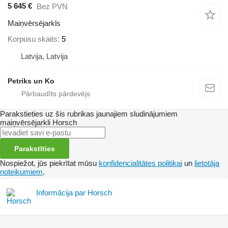
5 645 €
Bez PVN
Maiņvērsējarkls
Korpusu skaits
5
Latvija, Latvija
Petriks un Ko
Parakstieties uz šis rubrikas jaunajiem sludinājumiem
maiņvērsējarkli
Horsch
Parakstīties
Nospiežot, jūs piekrītat mūsu
konfidencialitātes politikai
un
lietotāja
noteikumiem
.
Informācija par Horsch