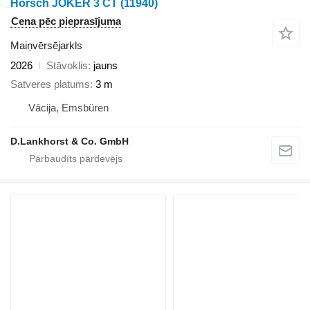
Horsch JOKER 3 CT
(11940)
Cena pēc pieprasījuma
Maiņvērsējarkls
2026
Stāvoklis
jauns
Satveres platums
3 m
Vācija, Emsbüren
D.Lankhorst & Co. GmbH