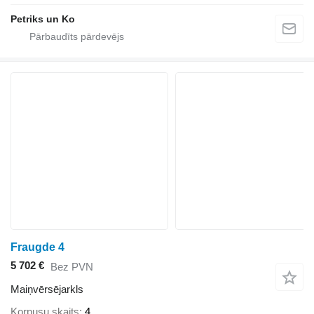
Petriks un Ko
Fraugde 4
5 702 €
Bez PVN
Maiņvērsējarkls
Korpusu skaits
4