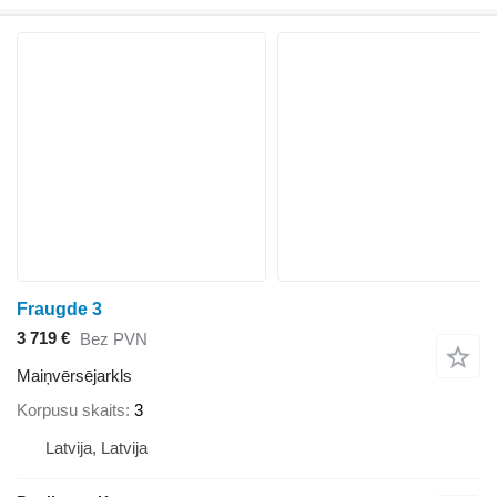
Fraugde 3
3 719 €
Bez PVN
Maiņvērsējarkls
Korpusu skaits
3
Latvija, Latvija