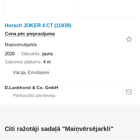
Horsch JOKER 4 CT
(11939)
Cena pēc pieprasījuma
Maiņvērsējarkls
2026
Stāvoklis
jauns
Satveres platums
4 m
Vācija, Emsbüren
D.Lankhorst & Co. GmbH
Citi ražotāji sadaļā "Maiņvērsējarkli"