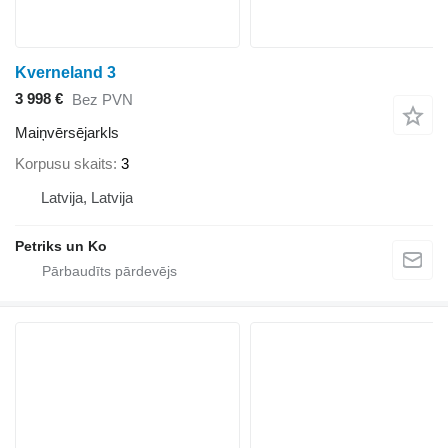
Kverneland 3
3 998 €
Bez PVN
Maiņvērsējarkls
Korpusu skaits
3
Latvija, Latvija
Petriks un Ko