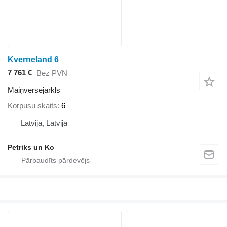
Kverneland 6
7 761 €
Bez PVN
Maiņvērsējarkls
Korpusu skaits
6
Latvija, Latvija
Petriks un Ko