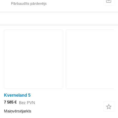
Kverneland 5
7 585 €
Bez PVN
Maiņvērsējarkls