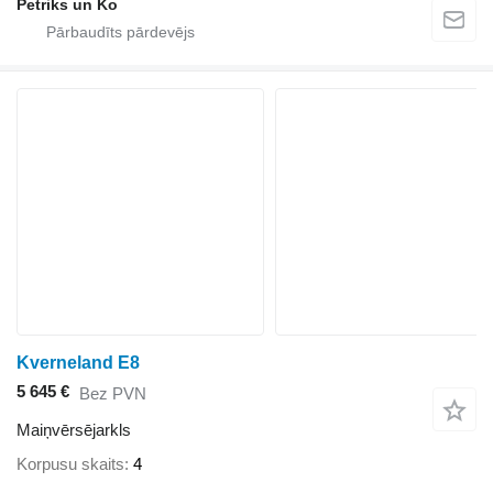
Petriks un Ko
Kverneland E8
5 645 €
Bez PVN
Maiņvērsējarkls
Korpusu skaits
4