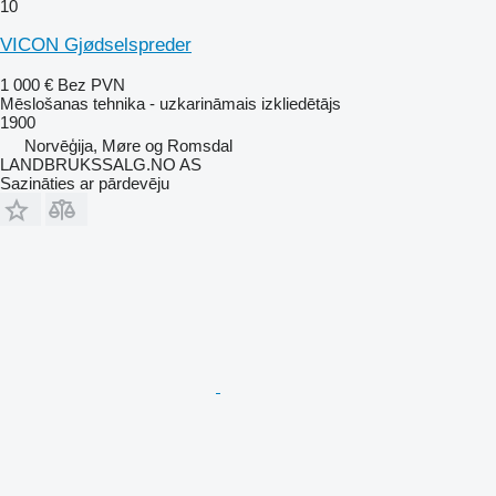
10
VICON Gjødselspreder
1 000 €
Bez PVN
Mēslošanas tehnika - uzkarināmais izkliedētājs
1900
Norvēģija, Møre og Romsdal
LANDBRUKSSALG.NO AS
Sazināties ar pārdevēju