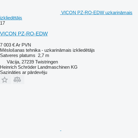
VICON PZ-RO-EDW uzkarināmais
izkliedētājs
17
VICON PZ-RO-EDW
7 003 €
Ar PVN
Mēslošanas tehnika - uzkarināmais izkliedētājs
Satveres platums
2,7 m
Vācija, 27239 Twistringen
Heinrich Schröder Landmaschinen KG
Sazināties ar pārdevēju