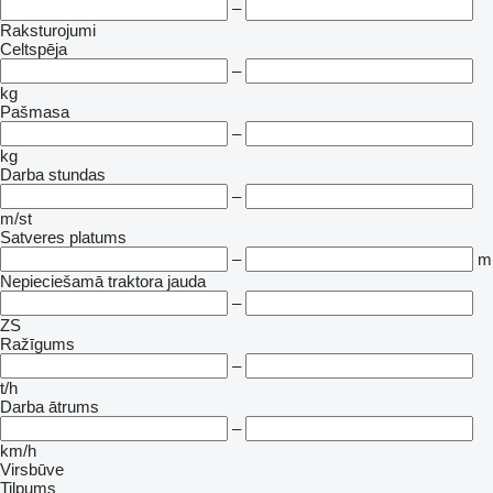
–
Raksturojumi
Celtspēja
–
kg
Pašmasa
–
kg
Darba stundas
–
m/st
Satveres platums
–
m
Nepieciešamā traktora jauda
–
ZS
Ražīgums
–
t/h
Darba ātrums
–
km/h
Virsbūve
Tilpums