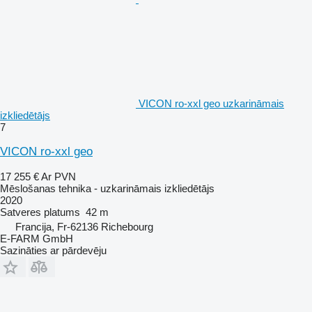
VICON ro-xxl geo uzkarināmais
izkliedētājs
7
VICON ro-xxl geo
17 255 €
Ar PVN
Mēslošanas tehnika - uzkarināmais izkliedētājs
2020
Satveres platums
42 m
Francija, Fr-62136 Richebourg
E-FARM GmbH
Sazināties ar pārdevēju