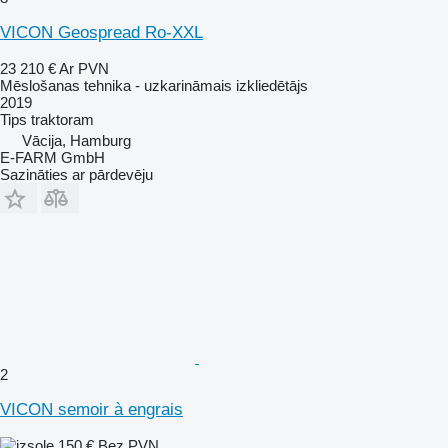
VICON Geospread Ro-XXL
23 210 €
Ar PVN
Mēslošanas tehnika - uzkarināmais izkliedētājs
2019
Tips
traktoram
Vācija, Hamburg
E-FARM GmbH
Sazināties ar pārdevēju
2
VICON semoir à engrais
150 €
Bez PVN