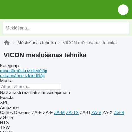
Mēslošanas tehnika
VICON mēslošanas tehnika
VICON mēslošanas tehnika
Kategorija
minerālmēslu izkliedētāji
uzkarināmie izkliedētāji
Marka
Nav atrasti rezultāti šim vaicājumam
Exacta
XPL
Amazone
Catros
D-series
ZA-E
ZA-F
ZA-M
ZA-TS
ZA-U
ZA-V
ZA-X
ZG-B
ZG-TS
HTS
TSW