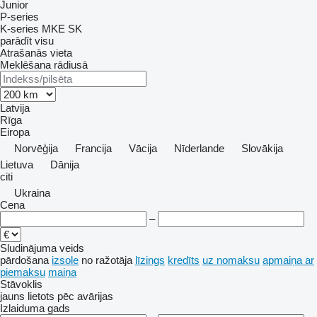
Junior
P-series
K-series
MKE
SK
parādīt visu
Atrašanās vieta
Meklēšana rādiusā
Latvija
Rīga
Eiropa
Norvēģija
Francija
Vācija
Nīderlande
Slovākija
Lietuva
Dānija
citi
Ukraina
Cena
–
Sludinājuma veids
pārdošana
izsole
no ražotāja
līzings
kredīts
uz nomaksu
apmaiņa ar
piemaksu
maiņa
Stāvoklis
jauns
lietots
pēc avārijas
Izlaiduma gads