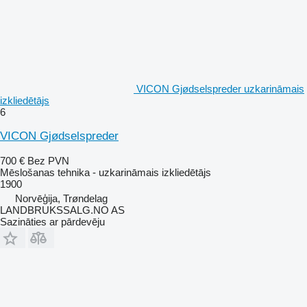
VICON Gjødselspreder uzkarināmais
izkliedētājs
6
VICON Gjødselspreder
700 €
Bez PVN
Mēslošanas tehnika - uzkarināmais izkliedētājs
1900
Norvēģija, Trøndelag
LANDBRUKSSALG.NO AS
Sazināties ar pārdevēju