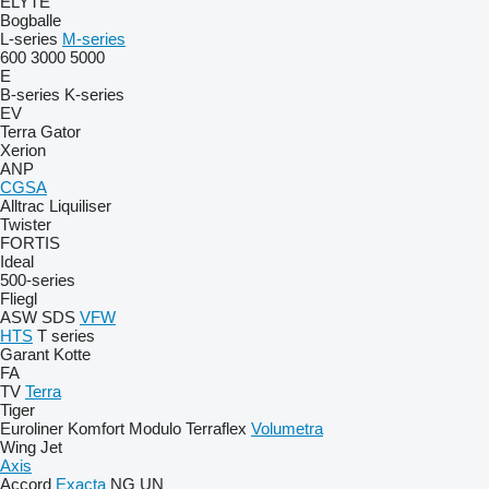
ELYTE
Bogballe
L-series
M-series
600
3000
5000
E
B-series
K-series
EV
Terra Gator
Xerion
ANP
CGSA
Alltrac
Liquiliser
Twister
FORTIS
Ideal
500-series
Fliegl
ASW
SDS
VFW
HTS
T series
Garant Kotte
FA
TV
Terra
Tiger
Euroliner
Komfort
Modulo
Terraflex
Volumetra
Wing Jet
Axis
Accord
Exacta
NG
UN