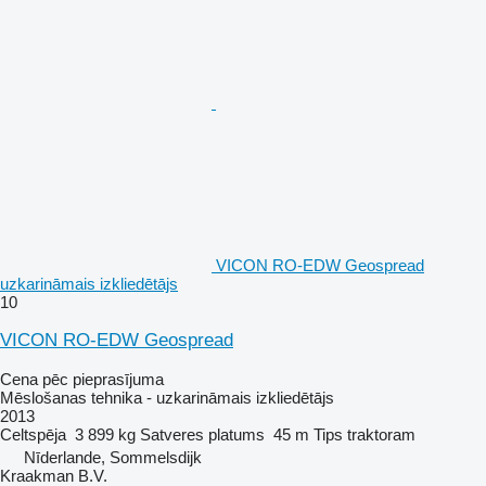
VICON RO-EDW Geospread
uzkarināmais izkliedētājs
10
VICON RO-EDW Geospread
Cena pēc pieprasījuma
Mēslošanas tehnika - uzkarināmais izkliedētājs
2013
Celtspēja
3 899 kg
Satveres platums
45 m
Tips
traktoram
Nīderlande, Sommelsdijk
Kraakman B.V.