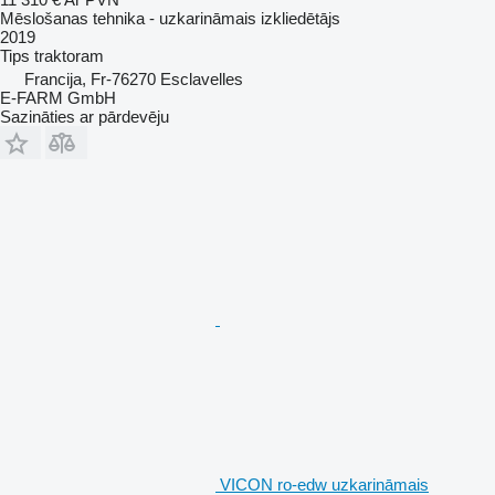
Mēslošanas tehnika - uzkarināmais izkliedētājs
2019
Tips
traktoram
Francija, Fr-76270 Esclavelles
E-FARM GmbH
Sazināties ar pārdevēju
VICON ro-edw uzkarināmais