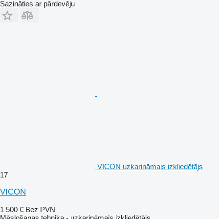
Sazināties ar pārdevēju
VICON uzkarināmais izkliedētājs
17
VICON
1 500 €
Bez PVN
Mēslošanas tehnika - uzkarināmais izkliedētājs