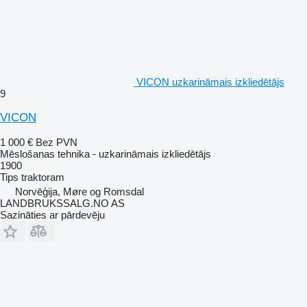
VICON uzkarināmais izkliedētājs
9
VICON
1 000 €
Bez PVN
Mēslošanas tehnika - uzkarināmais izkliedētājs
1900
Tips
traktoram
Norvēģija, Møre og Romsdal
LANDBRUKSSALG.NO AS
Sazināties ar pārdevēju