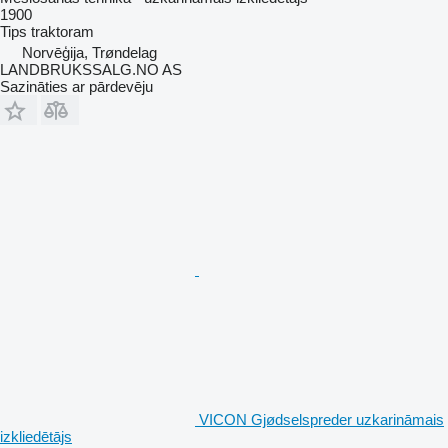
1900
Tips
traktoram
Norvēģija, Trøndelag
LANDBRUKSSALG.NO AS
Sazināties ar pārdevēju
VICON Gjødselspreder uzkarināmais
izkliedētājs