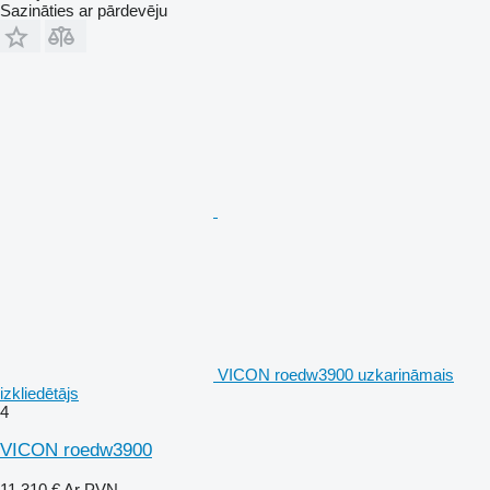
Sazināties ar pārdevēju
VICON roedw3900 uzkarināmais
izkliedētājs
4
VICON roedw3900
11 310 €
Ar PVN