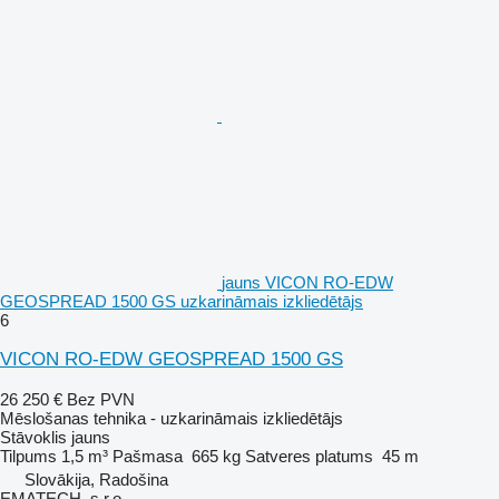
jauns VICON RO-EDW
GEOSPREAD 1500 GS uzkarināmais izkliedētājs
6
VICON RO-EDW GEOSPREAD 1500 GS
26 250 €
Bez PVN
Mēslošanas tehnika - uzkarināmais izkliedētājs
Stāvoklis
jauns
Tilpums
1,5 m³
Pašmasa
665 kg
Satveres platums
45 m
Slovākija, Radošina
EMATECH, s.r.o.