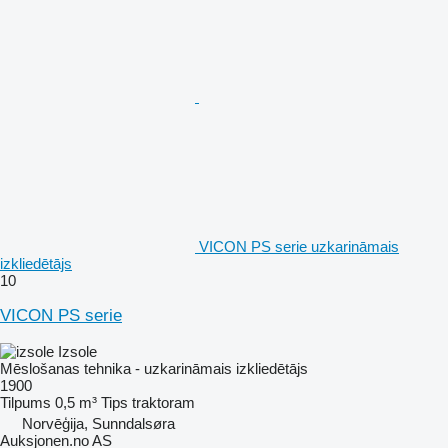
VICON PS serie uzkarināmais
izkliedētājs
10
VICON PS serie
Izsole
Mēslošanas tehnika - uzkarināmais izkliedētājs
1900
Tilpums
0,5 m³
Tips
traktoram
Norvēģija, Sunndalsøra
Auksjonen.no AS