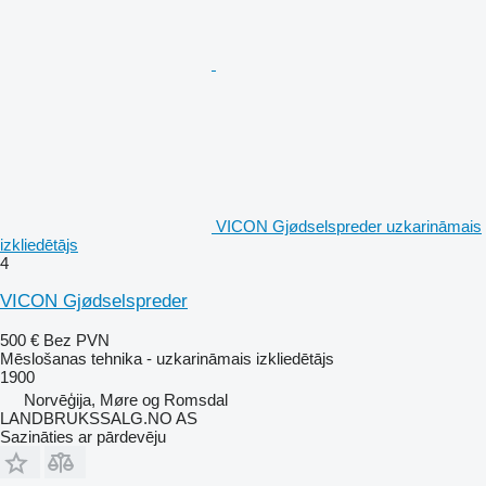
VICON Gjødselspreder uzkarināmais
izkliedētājs
4
VICON Gjødselspreder
500 €
Bez PVN
Mēslošanas tehnika - uzkarināmais izkliedētājs
1900
Norvēģija, Møre og Romsdal
LANDBRUKSSALG.NO AS
Sazināties ar pārdevēju