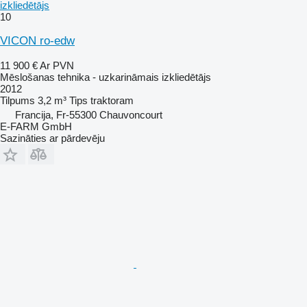
izkliedētājs
10
VICON ro-edw
11 900 €
Ar PVN
Mēslošanas tehnika - uzkarināmais izkliedētājs
2012
Tilpums
3,2 m³
Tips
traktoram
Francija, Fr-55300 Chauvoncourt
E-FARM GmbH
Sazināties ar pārdevēju