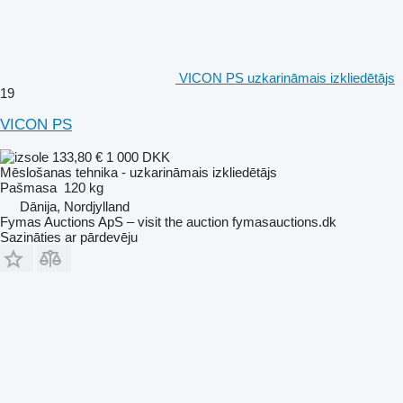
VICON PS uzkarināmais izkliedētājs
19
VICON PS
133,80 €
1 000 DKK
Mēslošanas tehnika - uzkarināmais izkliedētājs
Pašmasa
120 kg
Dānija, Nordjylland
Fymas Auctions ApS – visit the auction fymasauctions.dk
Sazināties ar pārdevēju