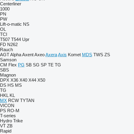
Centerliner
1000
PN
PW
Lift-o-matic
NS
OL
TCI
T507
T544
Upr
FD
N262
Rauch
AGT
Alpha
Axent
Axeo
Axera
Axis
Komet
MDS
TWS
ZS
Samson
CM
Flex
PG
SB
SG
SP
TE
TG
SBS
Magnon
DPX
X36
X40
X44
X50
DS
HS
MS
TG
HKL
KL
MX
RCW
TYTAN
VICON
PS
RO-M
T-series
Hydro Trike
VT
ZB
Rapid