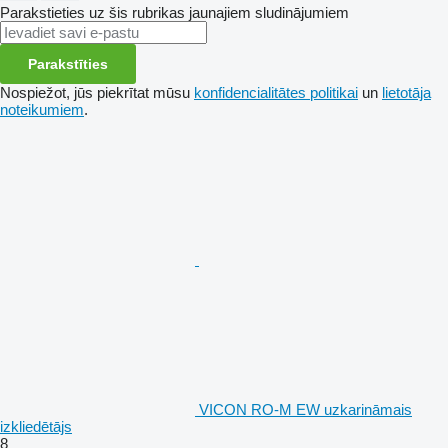
Parakstieties uz šis rubrikas jaunajiem sludinājumiem
Parakstīties
Nospiežot, jūs piekrītat mūsu
konfidencialitātes politikai
un
lietotāja
noteikumiem
.
VICON RO-M EW uzkarināmais
izkliedētājs
8