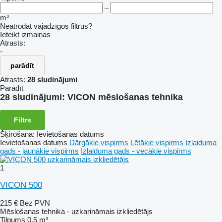
–
m³
Neatrodat vajadzīgos filtrus?
Ieteikt izmaiņas
Atrasts:
-
parādīt
Atrasts:
28 sludinājumi
Parādīt
28 sludinājumi:
VICON mēslošanas tehnika
Filtrs
Šķirošana
:
Ievietošanas datums
Ievietošanas datums
Dārgākie vispirms
Lētākie vispirms
Izlaiduma
gads - jaunākie vispirms
Izlaiduma gads - vecākie vispirms
1
VICON 500
215 €
Bez PVN
Mēslošanas tehnika - uzkarināmais izkliedētājs
Tilpums
0,5 m³