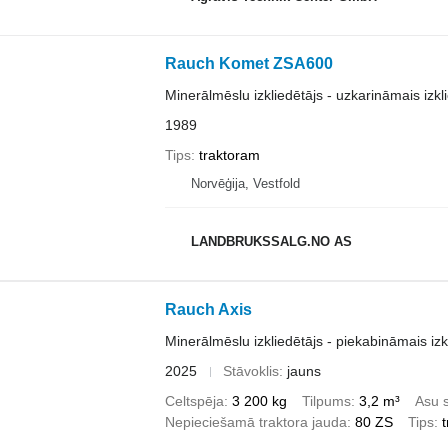
Rauch Komet ZSA600
Minerālmēslu izkliedētājs - uzkarināmais izkl
1989
Tips
traktoram
Norvēģija, Vestfold
LANDBRUKSSALG.NO AS
Rauch Axis
Minerālmēslu izkliedētājs - piekabināmais izk
2025
Stāvoklis
jauns
Celtspēja
3 200 kg
Tilpums
3,2 m³
Asu s
Nepieciešamā traktora jauda
80 ZS
Tips