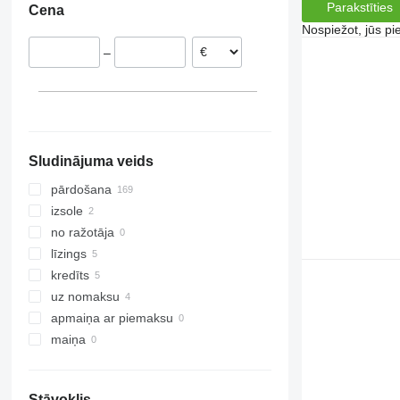
Parakstīties
Cena
Polija
Nospiežot, jūs pi
Francija
–
Nīderlande
Somija
Slovākija
parādīt visu
Sludinājuma veids
pārdošana
izsole
no ražotāja
līzings
kredīts
uz nomaksu
apmaiņa ar piemaksu
maiņa
Stāvoklis