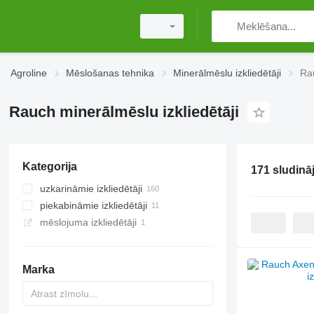
Agroline
Mēslošanas tehnika
Minerālmēslu izkliedētāji
Rau
Rauch minerālmēslu izkliedētāji
Kategorija
171 sludinā
uzkarināmie izkliedētāji
piekabināmie izkliedētāji
mēslojuma izkliedētāji
Marka