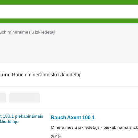
ch minerālmēslu izkliedētāji
jumi:
Rauch minerālmēslu izkliedētāji
Rauch Axent 100.1
Minerālmēslu izkliedētājs - piekabināmais izk
2018