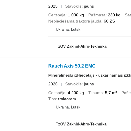
2025
Stāvoklis
jauns
Celtspēja
1 000 kg
Pašmasa
230 kg
Sat
Nepieciešamā traktora jauda
60 ZS
Ukraina, Lutsk
TzOV Zakhid-Ahro-Tekhnika
Rauch Axis 50.2 EMC
Minerālmēslu izkliedētājs - uzkarināmais izkl
2026
Stāvoklis
jauns
Celtspēja
4 200 kg
Tilpums
5,7 m³
Paš
Tips
traktoram
Ukraina, Lutsk
TzOV Zakhid-Ahro-Tekhnika