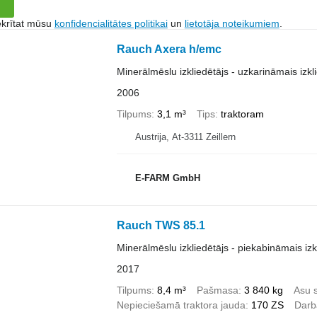
ekrītat mūsu
konfidencialitātes politikai
un
lietotāja noteikumiem
.
Rauch Axera h/emc
Minerālmēslu izkliedētājs - uzkarināmais izkl
2006
Tilpums
3,1 m³
Tips
traktoram
Austrija, At-3311 Zeillern
E-FARM GmbH
Rauch TWS 85.1
Minerālmēslu izkliedētājs - piekabināmais izk
2017
Tilpums
8,4 m³
Pašmasa
3 840 kg
Asu s
Nepieciešamā traktora jauda
170 ZS
Darb