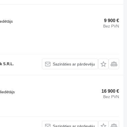
9 900 €
iedētājs
Bez PVN
k S.R.L.
Sazināties ar pārdevēju
16 900 €
liedētājs
Bez PVN
Sazināties ar pārdevēju