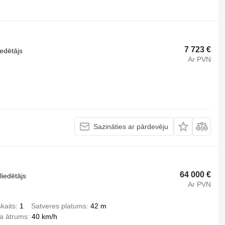
7 723 €
iedētājs
Ar PVN
Sazināties ar pārdevēju
64 000 €
liedētājs
Ar PVN
kaits
1
Satveres platums
42 m
a ātrums
40 km/h