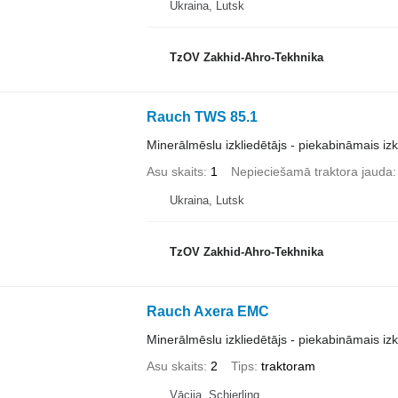
Ukraina, Lutsk
TzOV Zakhid-Ahro-Tekhnika
Rauch TWS 85.1
Minerālmēslu izkliedētājs - piekabināmais izk
Asu skaits
1
Nepieciešamā traktora jauda
Ukraina, Lutsk
TzOV Zakhid-Ahro-Tekhnika
Rauch Axera EMC
Minerālmēslu izkliedētājs - piekabināmais izk
Asu skaits
2
Tips
traktoram
Vācija, Schierling