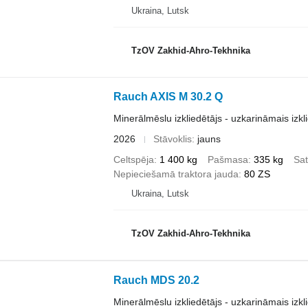
Ukraina, Lutsk
TzOV Zakhid-Ahro-Tekhnika
Rauch AXIS M 30.2 Q
Minerālmēslu izkliedētājs - uzkarināmais izkl
2026
Stāvoklis
jauns
Celtspēja
1 400 kg
Pašmasa
335 kg
Sat
Nepieciešamā traktora jauda
80 ZS
Ukraina, Lutsk
TzOV Zakhid-Ahro-Tekhnika
Rauch MDS 20.2
Minerālmēslu izkliedētājs - uzkarināmais izkl