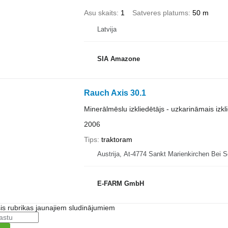
Asu skaits
1
Satveres platums
50 m
Latvija
SIA Amazone
Rauch Axis 30.1
Minerālmēslu izkliedētājs - uzkarināmais izkl
2006
Tips
traktoram
Austrija, At-4774 Sankt Marienkirchen Bei S
E-FARM GmbH
šis rubrikas jaunajiem sludinājumiem