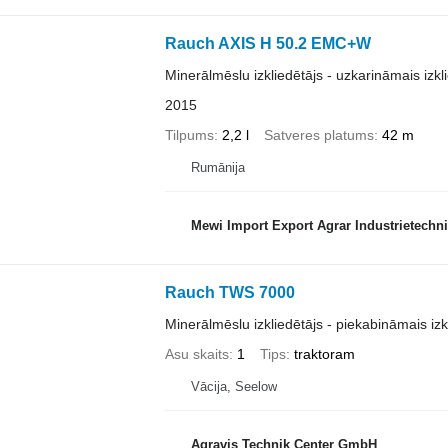
Rauch AXIS H 50.2 EMC+W
Minerālmēslu izkliedētājs - uzkarināmais izkl
2015
Tilpums
2,2 l
Satveres platums
42 m
Rumānija
Mewi Import Export Agrar Industrietechni
Rauch TWS 7000
Minerālmēslu izkliedētājs - piekabināmais izk
Asu skaits
1
Tips
traktoram
Vācija, Seelow
Agravis Technik Center GmbH