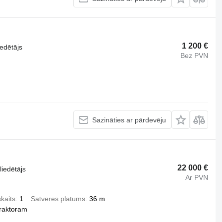
1 200 €
iedētājs
Bez PVN
Sazināties ar pārdevēju
22 000 €
liedētājs
Ar PVN
kaits
1
Satveres platums
36 m
traktoram