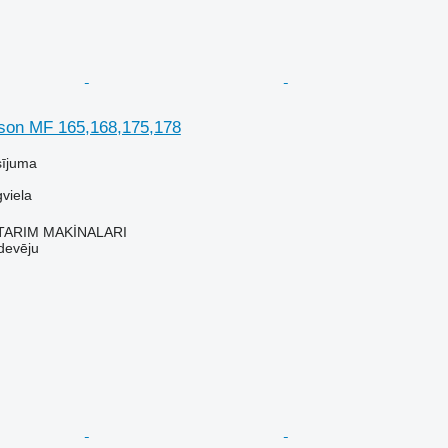
son MF 165,168,175,178
sījuma
viela
TARIM MAKİNALARI
devēju