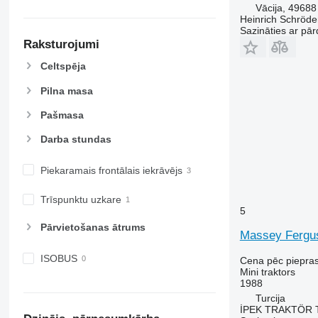
Vācija, 49688
Heinrich Schröd
Sazināties ar pār
Raksturojumi
Celtspēja
Pilna masa
Pašmasa
Darba stundas
Piekaramais frontālais iekrāvējs
Trīspunktu uzkare
5
Pārvietošanas ātrums
Massey Fergu
ISOBUS
Cena pēc piepra
Mini traktors
1988
Turcija
İPEK TRAKTÖR 