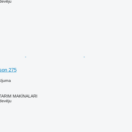
devēju
son 275
sījuma
TARIM MAKİNALARI
devēju