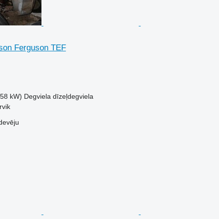
son Ferguson TEF
.58 kW)
Degviela
dīzeļdegviela
rvik
devēju