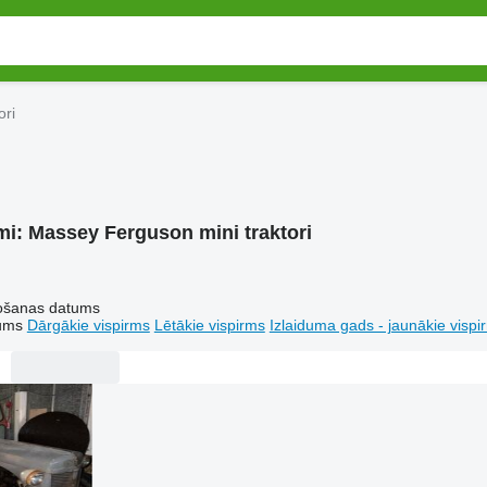
ori
mi:
Massey Ferguson mini traktori
tošanas datums
tums
Dārgākie vispirms
Lētākie vispirms
Izlaiduma gads - jaunākie vispi