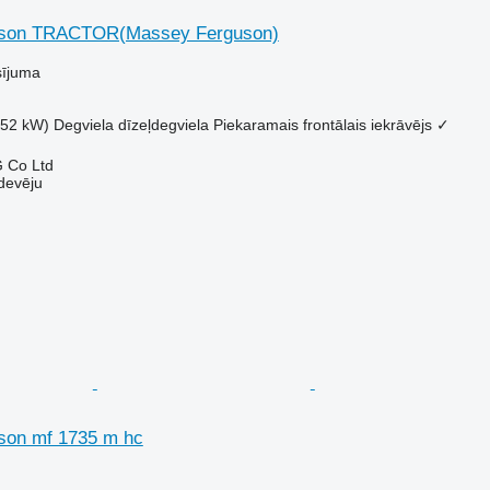
son TRACTOR(Massey Ferguson)
sījuma
.52 kW)
Degviela
dīzeļdegviela
Piekaramais frontālais iekrāvējs
✓
 Co Ltd
devēju
son mf 1735 m hc