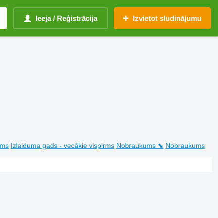
Ieeja / Reģistrācija
Izvietot sludinājumu
rms
Izlaiduma gads - vecākie vispirms
Nobraukums ⬊
Nobraukums