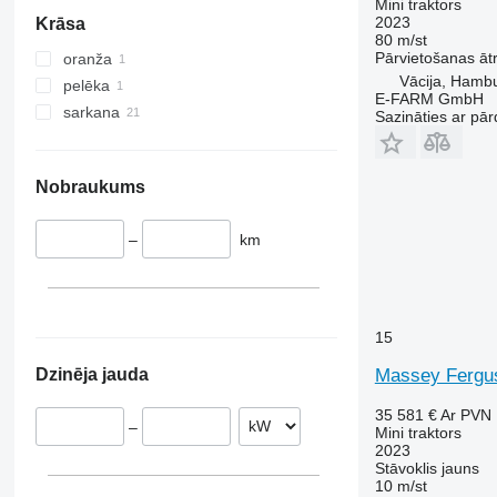
Mini traktors
2023
Krāsa
80 m/st
Pārvietošanas ā
oranža
Vācija, Hamb
pelēka
E-FARM GmbH
sarkana
Sazināties ar pār
Nobraukums
–
km
15
Massey Fergu
Dzinēja jauda
35 581 €
Ar PVN
–
Mini traktors
2023
Stāvoklis
jauns
10 m/st