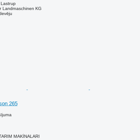
 Lastrup
er Landmaschinen KG
devēju
son 265
sījuma
TARIM MAKİNALARI