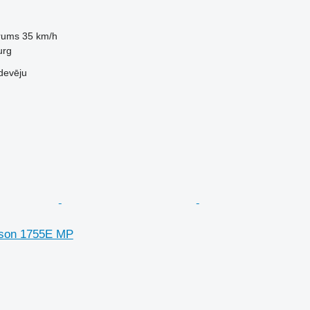
trums
35 km/h
urg
devēju
son 1755E MP