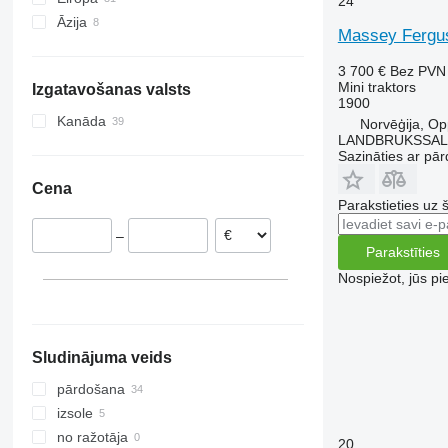
24
Āzija
Vācija
Massey Fergu
Norvēģija
Turcija
Nīderlande
Japāna
3 700 €
Bez PVN
Mini traktors
Izgatavošanas valsts
Dānija
1900
Polija
Kanāda
Norvēģija, Op
LANDBRUKSSAL
Zviedrija
Sazināties ar pār
Francija
Cena
Portugāle
Parakstieties uz 
parādīt visu
–
Parakstīties
Nospiežot, jūs pi
Sludinājuma veids
pārdošana
izsole
no ražotāja
20