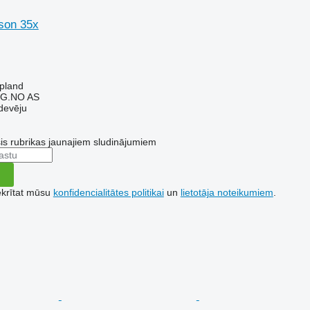
son 35x
pland
G.NO AS
devēju
šis rubrikas jaunajiem sludinājumiem
ekrītat mūsu
konfidencialitātes politikai
un
lietotāja noteikumiem
.