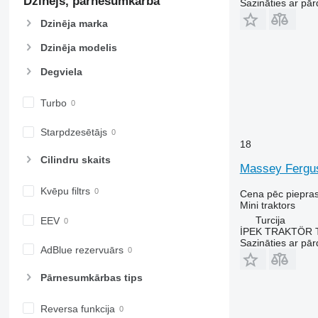
Dzinējs, pārnesumkārba
Sazināties ar pār
Dzinēja marka
Dzinēja modelis
Degviela
Turbo
Starpdzesētājs
18
Cilindru skaits
Massey Fergu
Kvēpu filtrs
Cena pēc piepra
Mini traktors
Turcija
EEV
İPEK TRAKTÖR 
Sazināties ar pār
AdBlue rezervuārs
Pārnesumkārbas tips
Reversa funkcija