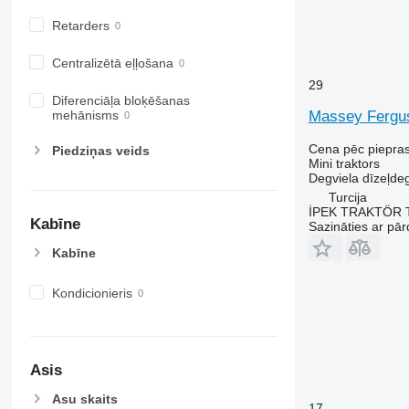
Retarders
Centralizētā eļļošana
29
Diferenciāļa bloķēšanas
Massey Fergu
mehānisms
Cena pēc piepra
Piedziņas veids
Mini traktors
Degviela
dīzeļdeg
Turcija
İPEK TRAKTÖR 
Kabīne
Sazināties ar pār
Kabīne
Kondicionieris
Asis
Asu skaits
17