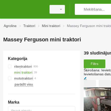
Agroline
Traktori
Mini traktori
Massey Ferguson mini trakt
Massey Ferguson mini traktori
39 sludināju
Kategorija
Filtrs
riteņtraktori
Šķirošana
:
Ievie
mini traktori
Ievietošanas da
⬈
mototraktori
parādīt visu
Marka