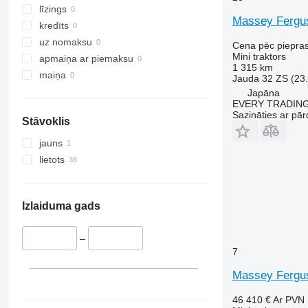
līzings
Massey Fergu
kredīts
uz nomaksu
Cena pēc piepra
Mini traktors
apmaiņa ar piemaksu
1 315 km
maiņa
Jauda
32 ZS (23
Japāna
EVERY TRADING
Sazināties ar pār
Stāvoklis
jauns
lietots
Izlaiduma gads
–
7
Massey Fergu
46 410 €
Ar PVN