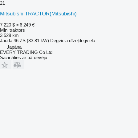
21
Mitsubishi TRACTOR(Mitsubishi)
7 220 $
≈ 6 249 €
Mini traktors
3 528 km
Jauda
46 ZS (33.81 kW)
Degviela
dīzeļdegviela
Japāna
EVERY TRADING Co Ltd
Sazināties ar pārdevēju