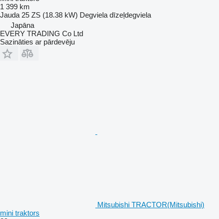
1 399 km
Jauda
25 ZS (18.38 kW)
Degviela
dīzeļdegviela
Japāna
EVERY TRADING Co Ltd
Sazināties ar pārdevēju
Mitsubishi TRACTOR(Mitsubishi)
mini traktors