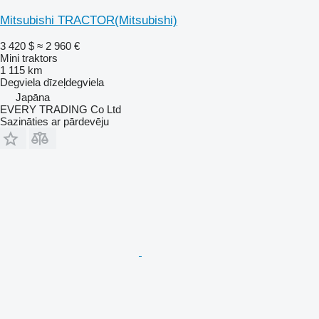
Mitsubishi TRACTOR(Mitsubishi)
3 420 $
≈ 2 960 €
Mini traktors
1 115 km
Degviela
dīzeļdegviela
Japāna
EVERY TRADING Co Ltd
Sazināties ar pārdevēju