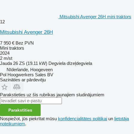
Mitsubishi Avenger 26H mini traktors
12
Mitsubishi Avenger 26H
7 950 €
Bez PVN
Mini traktors
2024
2 m/st
Jauda
26 ZS (19.11 kW)
Degviela
dīzeļdegviela
Nīderlande, Hoogeveen
Pol Hoogwerkers Sales BV
Sazināties ar pārdevēju
Parakstieties uz šis rubrikas jaunajiem sludinājumiem
Parakstīties
Nospiežot, jūs piekrītat mūsu
konfidencialitātes politikai
un
lietotāja
noteikumiem
.