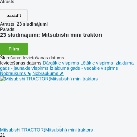
Atrasts:
-
parādīt
Atrasts:
23 sludinājumi
Parādīt
23 sludinājumi:
Mitsubishi mini traktori
Filtrs
Šķirošana
:
Ievietošanas datums
Ievietošanas datums
Dārgākie vispirms
Lētākie vispirms
Izlaiduma
gads - jaunākie vispirms
Izlaiduma gads - vecākie vispirms
Nobraukums ⬊
Nobraukums ⬈
Mitsubishi TRACTOR(Mitsubishi) mini traktors
21