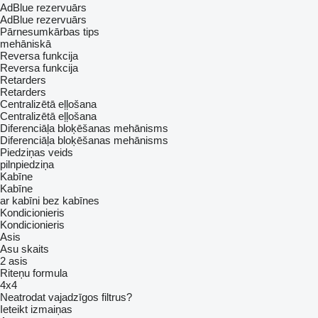
AdBlue rezervuārs
AdBlue rezervuārs
Pārnesumkārbas tips
mehāniskā
Reversa funkcija
Reversa funkcija
Retarders
Retarders
Centralizētā eļļošana
Centralizētā eļļošana
Diferenciāļa bloķēšanas mehānisms
Diferenciāļa bloķēšanas mehānisms
Piedziņas veids
pilnpiedziņa
Kabīne
Kabīne
ar kabīni
bez kabīnes
Kondicionieris
Kondicionieris
Asis
Asu skaits
2 asis
Riteņu formula
4x4
Neatrodat vajadzīgos filtrus?
Ieteikt izmaiņas