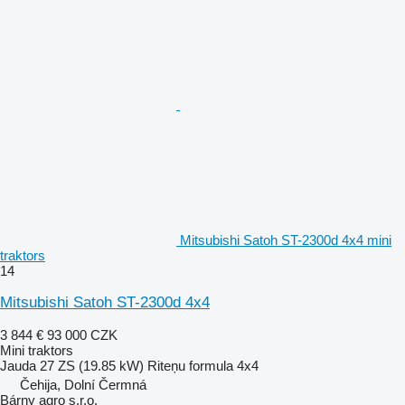
Mitsubishi Satoh ST-2300d 4x4 mini
traktors
14
Mitsubishi Satoh ST-2300d 4x4
3 844 €
93 000 CZK
Mini traktors
Jauda
27 ZS (19.85 kW)
Riteņu formula
4x4
Čehija, Dolní Čermná
Bárny agro s.r.o.