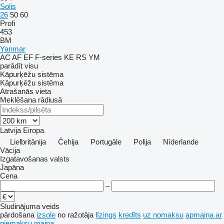
Solis
26
50
60
Profi
453
BM
Yanmar
AC
AF
EF
F-series
KE
RS
YM
parādīt visu
Kāpurķēžu sistēma
Kāpurķēžu sistēma
Atrašanās vieta
Meklēšana rādiusā
Latvija
Eiropa
Lielbritānija
Čehija
Portugāle
Polija
Nīderlande
Vācija
Izgatavošanas valsts
Japāna
Cena
–
Sludinājuma veids
pārdošana
izsole
no ražotāja
līzings
kredīts
uz nomaksu
apmaiņa ar
piemaksu
maiņa