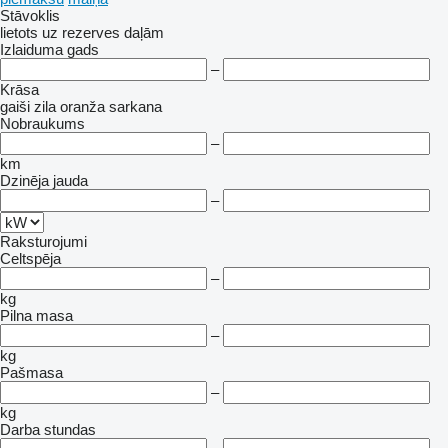
Stāvoklis
lietots
uz rezerves daļām
Izlaiduma gads
–
Krāsa
gaiši zila
oranža
sarkana
Nobraukums
–
km
Dzinēja jauda
–
Raksturojumi
Celtspēja
–
kg
Pilna masa
–
kg
Pašmasa
–
kg
Darba stundas