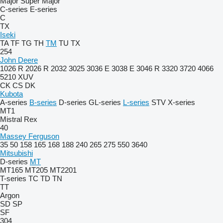
Major
Super Major
C-series
E-series
C
TX
Iseki
TA
TF
TG
TH
TM
TU
TX
254
John Deere
1026 R
2026 R
2032
3025
3036 E
3038 E
3046 R
3320
3720
4066
5210
XUV
CK
CS
DK
Kubota
A-series
B-series
D-series
GL-series
L-series
STV
X-series
MT1
Mistral
Rex
40
Massey Ferguson
35
50
158
165
168
188
240
265
275
550
3640
Mitsubishi
D-series
MT
MT165
MT205
MT2201
T-series
TC
TD
TN
TT
Argon
SD
SP
SF
304