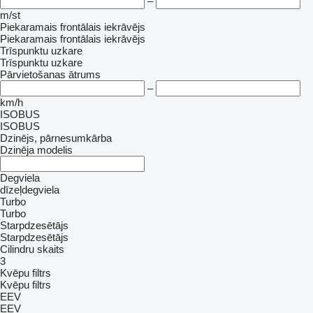
–
m/st
Piekaramais frontālais iekrāvējs
Piekaramais frontālais iekrāvējs
Trīspunktu uzkare
Trīspunktu uzkare
Pārvietošanas ātrums
–
km/h
ISOBUS
ISOBUS
Dzinējs, pārnesumkārba
Dzinēja modelis
Degviela
dīzeļdegviela
Turbo
Turbo
Starpdzesētājs
Starpdzesētājs
Cilindru skaits
3
Kvēpu filtrs
Kvēpu filtrs
EEV
EEV