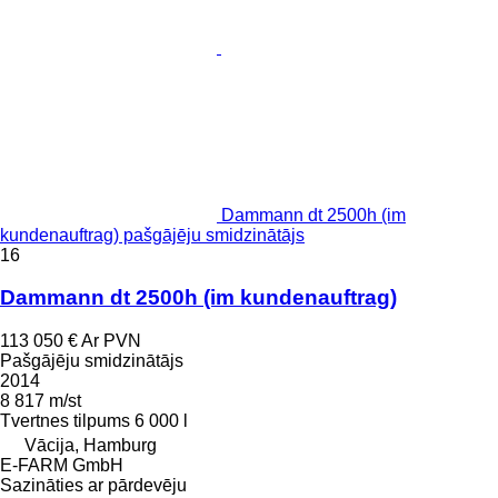
Dammann dt 2500h (im
kundenauftrag) pašgājēju smidzinātājs
16
Dammann dt 2500h (im kundenauftrag)
113 050 €
Ar PVN
Pašgājēju smidzinātājs
2014
8 817 m/st
Tvertnes tilpums
6 000 l
Vācija, Hamburg
E-FARM GmbH
Sazināties ar pārdevēju