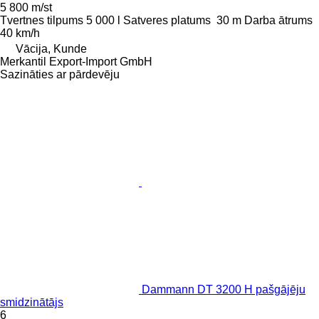
5 800 m/st
Tvertnes tilpums
5 000 l
Satveres platums
30 m
Darba ātrums
40 km/h
Vācija, Kunde
Merkantil Export-Import GmbH
Sazināties ar pārdevēju
Dammann DT 3200 H pašgājēju
smidzinātājs
6