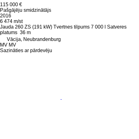
115 000 €
Pašgājēju smidzinātājs
2016
6 474 m/st
Jauda
260 ZS (191 kW)
Tvertnes tilpums
7 000 l
Satveres
platums
36 m
Vācija, Neubrandenburg
MV MV
Sazināties ar pārdevēju