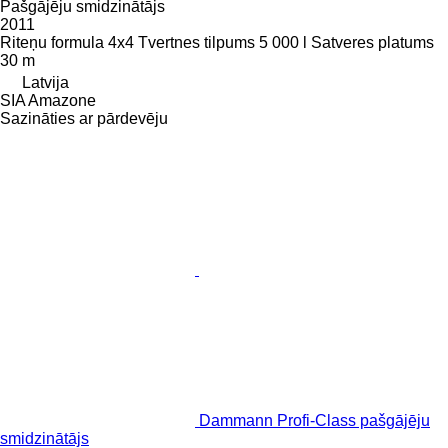
Pašgājēju smidzinātājs
2011
Riteņu formula
4x4
Tvertnes tilpums
5 000 l
Satveres platums
30 m
Latvija
SIA Amazone
Sazināties ar pārdevēju
Dammann Profi-Class pašgājēju
smidzinātājs