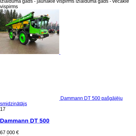
Izlaiduma gads - jaunākie vispirms
Izlaiduma gads - vecākie
vispirms
Dammann DT 500 pašgājēju
smidzinātājs
17
Dammann DT 500
67 000 €