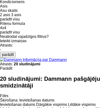
Kondicionieris
Asis
Asu skaits
2 asis
3 asis
parādīt visu
Riteņu formula
4x4
parādīt visu
Neatrodat vajadzīgos filtrus?
Ieteikt izmaiņas
Atrasts:
-
parādīt
Informācija par Dammann
Atrasts:
20 sludinājumi
Parādīt
20 sludinājumi:
Dammann pašgājēju
smidzinātāji
Filtrs
Šķirošana
:
Ievietošanas datums
Ievietošanas datums
Dārgākie vispirms
Lētākie vispirms