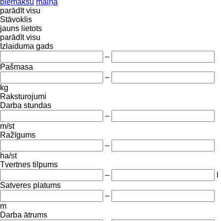
piemaksu
maiņa
parādīt visu
Stāvoklis
jauns
lietots
parādīt visu
Izlaiduma gads
–
Pašmasa
–
kg
Raksturojumi
Darba stundas
–
m/st
Ražīgums
–
ha/st
Tvertnes tilpums
–
l
Satveres platums
–
m
Darba ātrums