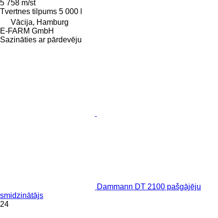
5 758 m/st
Tvertnes tilpums
5 000 l
Vācija, Hamburg
E-FARM GmbH
Sazināties ar pārdevēju
Dammann DT 2100 pašgājēju
smidzinātājs
24