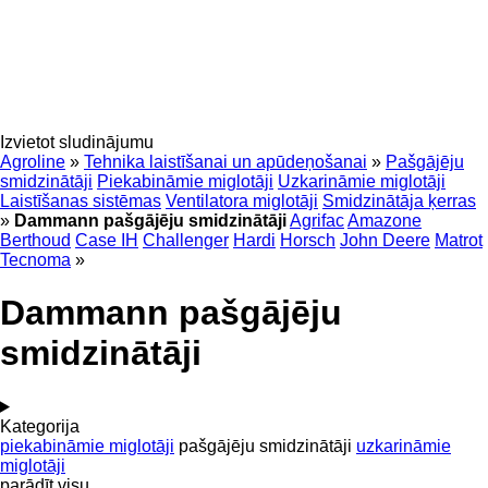
Izvietot sludinājumu
Agroline
»
Tehnika laistīšanai un apūdeņošanai
»
Pašgājēju
smidzinātāji
Piekabināmie miglotāji
Uzkarināmie miglotāji
Laistīšanas sistēmas
Ventilatora miglotāji
Smidzinātāja ķerras
»
Dammann pašgājēju smidzinātāji
Agrifac
Amazone
Berthoud
Case IH
Challenger
Hardi
Horsch
John Deere
Matrot
Tecnoma
»
Dammann pašgājēju
smidzinātāji
Kategorija
piekabināmie miglotāji
pašgājēju smidzinātāji
uzkarināmie
miglotāji
parādīt visu