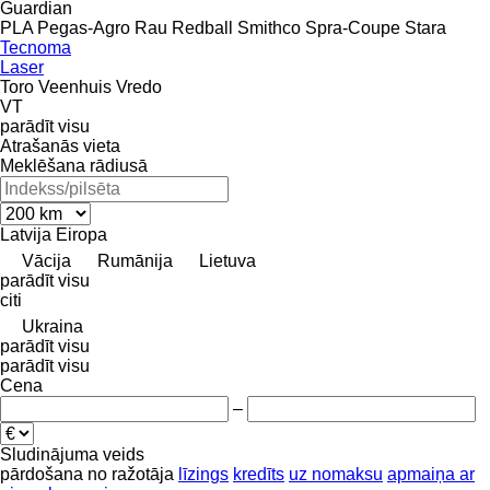
Guardian
PLA
Pegas-Agro
Rau
Redball
Smithco
Spra-Coupe
Stara
Tecnoma
Laser
Toro
Veenhuis
Vredo
VT
parādīt visu
Atrašanās vieta
Meklēšana rādiusā
Latvija
Eiropa
Vācija
Rumānija
Lietuva
parādīt visu
citi
Ukraina
parādīt visu
parādīt visu
Cena
–
Sludinājuma veids
pārdošana
no ražotāja
līzings
kredīts
uz nomaksu
apmaiņa ar