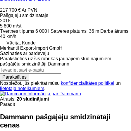
217 700 €
Ar PVN
Pašgājēju smidzinātājs
2018
5 800 m/st
Tvertnes tilpums
6 000 l
Satveres platums
36 m
Darba ātrums
40 km/h
Vācija, Kunde
Merkantil Export-Import GmbH
Sazināties ar pārdevēju
Parakstieties uz šis rubrikas jaunajiem sludinājumiem
pašgājēju smidzinātāji
Dammann
Parakstīties
Nospiežot, jūs piekrītat mūsu
konfidencialitātes politikai
un
lietotāja noteikumiem
.
Informācija par Dammann
Atrasts:
20 sludinājumi
Parādīt
Dammann pašgājēju smidzinātāji
cenas