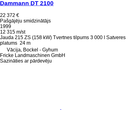
Dammann DT 2100
22 372 €
Pašgājēju smidzinātājs
1999
12 315 m/st
Jauda
215 ZS (158 kW)
Tvertnes tilpums
3 000 l
Satveres
platums
24 m
Vācija, Bockel - Gyhum
Fricke Landmaschinen GmbH
Sazināties ar pārdevēju