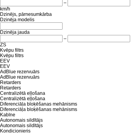
–
km/h
Dzinējs, pārnesumkārba
Dzinēja modelis
Dzinēja jauda
–
ZS
Kvēpu filtrs
Kvēpu filtrs
EEV
EEV
AdBlue rezervuārs
AdBlue rezervuārs
Retarders
Retarders
Centralizētā eļļošana
Centralizētā eļļošana
Diferenciāļa bloķēšanas mehānisms
Diferenciāļa bloķēšanas mehānisms
Kabīne
Autonomais sildītājs
Autonomais sildītājs
Kondicionieris