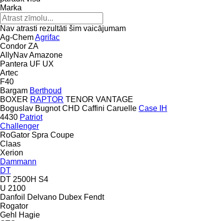
Marka
Nav atrasti rezultāti šim vaicājumam
Ag-Chem
Agrifac
Condor
ZA
AllyNav
Amazone
Pantera
UF
UX
Artec
F40
Bargam
Berthoud
BOXER
RAPTOR
TENOR
VANTAGE
Boguslav
Bugnot
CHD
Caffini
Caruelle
Case IH
4430
Patriot
Challenger
RoGator
Spra Coupe
Claas
Xerion
Dammann
DT
DT 2500H S4
U 2100
Danfoil
Delvano
Dubex
Fendt
Rogator
Gehl
Hagie