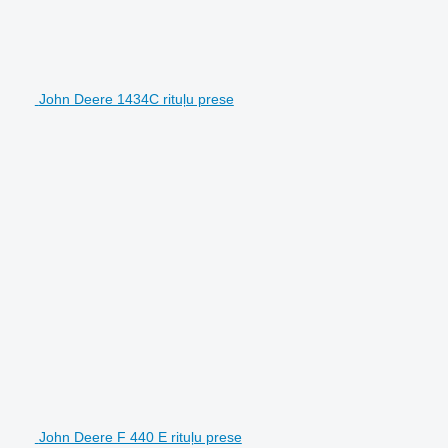
John Deere 1434C rituļu prese
John Deere F 440 E rituļu prese