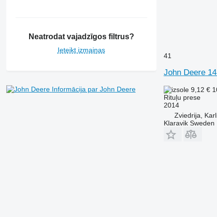
Neatrodat vajadzīgos filtrus?
Ieteikt izmaiņas
41
John Deere 1
Informācija par John Deere
9,12 €
1
Rituļu prese
2014
Zviedrija, Kar
Klaravik Sweden