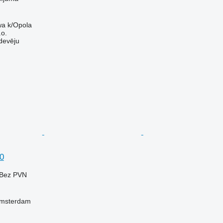
wa k/Opola
.o.
devēju
0
Bez PVN
Amsterdam