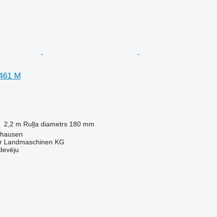
 461 M
2,2 m
Ruļļa diametrs
180 mm
shausen
er Landmaschinen KG
devēju