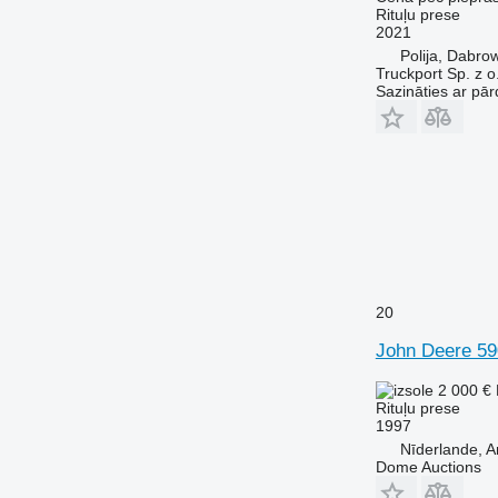
Rituļu prese
2021
Polija, Dabro
Truckport Sp. z o
Sazināties ar pār
20
John Deere 59
2 000 €
Rituļu prese
1997
Nīderlande, 
Dome Auctions