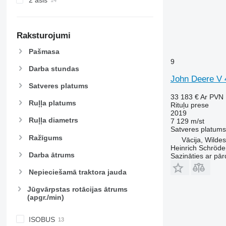
Raksturojumi
Pašmasa
9
Darba stundas
John Deere V
Satveres platums
33 183 €
Ar PVN
Ruļļa platums
Rituļu prese
2019
Ruļļa diametrs
7 129 m/st
Satveres platums
Ražīgums
Vācija, Wilde
Heinrich Schröd
Darba ātrums
Sazināties ar pār
Nepieciešamā traktora jauda
Jūgvārpstas rotācijas ātrums
(apgr./min)
ISOBUS