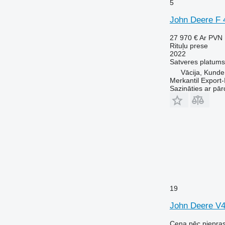
5
John Deere F 
27 970 €
Ar PVN
Rituļu prese
2022
Satveres platums
Vācija, Kunde
Merkantil Expor
Sazināties ar pār
19
John Deere 
Cena pēc piepra