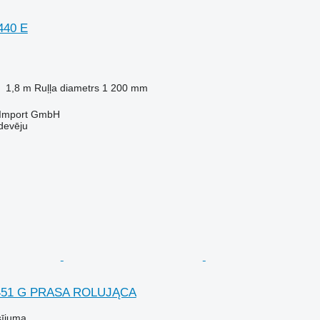
440 E
1,8 m
Ruļļa diametrs
1 200 mm
t-Import GmbH
devēju
V451 G PRASA ROLUJĄCA
sījuma