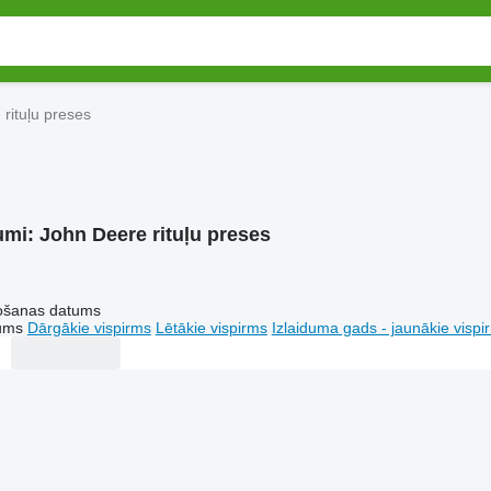
rituļu preses
umi:
John Deere rituļu preses
tošanas datums
tums
Dārgākie vispirms
Lētākie vispirms
Izlaiduma gads - jaunākie vispi