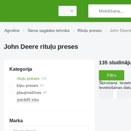
Agroline
Siena sagādes tehnika
Rituļu preses
John Deere 
John Deere rituļu preses
135 sludināj
Kategorija
Filtrs
rituļu preses
Šķirošana
:
Ievie
ķīpu preses
Ievietošanas da
pļaujmašīnas
parādīt visu
rotācijas pļaujmašīnas
placinātājpļaujmašīnas
pašgājējas pļaujmašīnas
Marka