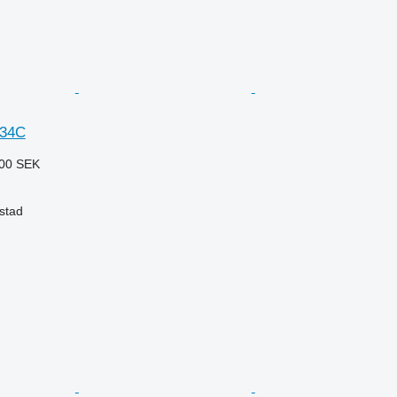
434C
00 SEK
lstad