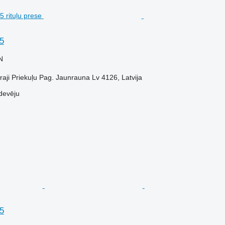
5
N
raji Priekuļu Pag. Jaunrauna Lv 4126, Latvija
devēju
5