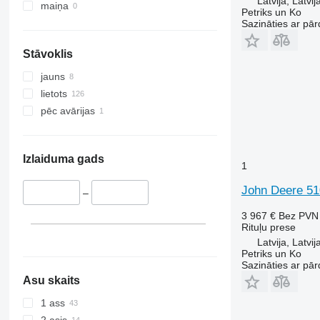
Latvija, Latvij
maiņa
Petriks un Ko
Sazināties ar pār
Stāvoklis
jauns
lietots
pēc avārijas
Izlaiduma gads
1
John Deere 51
–
3 967 €
Bez PVN
Rituļu prese
Latvija, Latvij
Petriks un Ko
Sazināties ar pār
Asu skaits
1 ass
2 asis