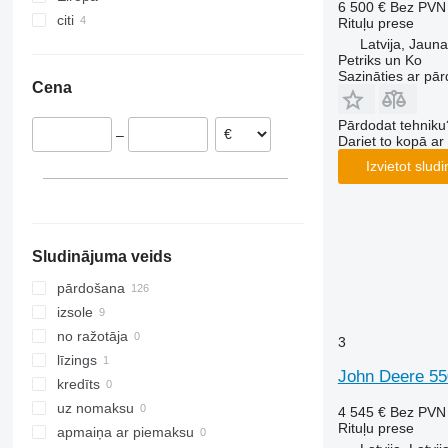
6 500 €
Bez PVN
citi
Vācija
F441R
Rituļu prese
Latvija, Jauna
Francija
Ukraina
Petriks un Ko
Austrija
Sazināties ar pār
Cena
Norvēģija
Polija
Pārdodat tehniku
–
Zviedrija
Dariet to kopā a
Rumānija
Izvietot slud
Lietuva
parādīt visu
Sludinājuma veids
pārdošana
izsole
no ražotāja
3
līzings
John Deere 55
kredīts
uz nomaksu
4 545 €
Bez PVN
Rituļu prese
apmaiņa ar piemaksu