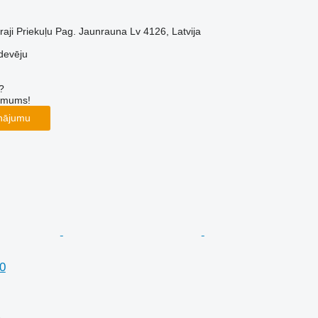
raji Priekuļu Pag. Jaunrauna Lv 4126, Latvija
devēju
?
r mums!
inājumu
0