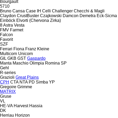
Bourgault
5710
Bruno
Cansa
Case IH
Celli
Challenger
Checchi & Magli
Claydon
CrustBuster
Czajkowski
Damcon
Demetra
Eck-Sicma
Einböck
Elvorti (Chervona Zirka)
8
Astra
Vesta
FMV
Farmet
Falcon
Favorit
SZF
Ferrari
Fiona
Franz Kleine
Multicorn
Unicorn
GIL
GKB
GST
Gaspardo
Manta
Maschio
Olimpia
Romina
SP
Gehl
R-series
Grazioli
Great Plains
CPH
CTA
NTA
PD
Simba
YP
Gregoire
Grimme
MATRIX
Gruse
VL
HE-VA
Harvest
Hassia
DK
Herriau
Horizon