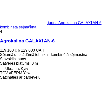
jauna Agrokalina GALAXI AN-6
kombinētā sējmašīna
4
Agrokalina GALAXI AN-6
119 100 €
6 129 000 UAH
Sējamā un stādāmā tehnika - kombinētā sējmašīna
Stāvoklis
jauns
Satveres platums
3 m
Ukraina, Kyiv
TOV «FERM Ye»
Sazināties ar pārdevēju