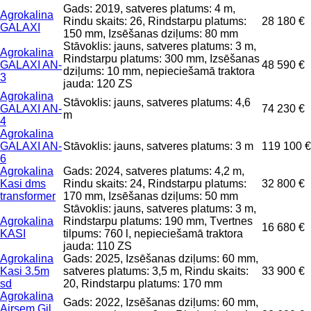
Gads: 2019, satveres platums: 4 m,
Agrokalina
Rindu skaits: 26, Rindstarpu platums:
28 180 €
GALAXI
150 mm, Izsēšanas dziļums: 80 mm
Stāvoklis: jauns, satveres platums: 3 m,
Agrokalina
Rindstarpu platums: 300 mm, Izsēšanas
GALAXI AN-
48 590 €
dziļums: 10 mm, nepieciešamā traktora
3
jauda: 120 ZS
Agrokalina
Stāvoklis: jauns, satveres platums: 4,6
GALAXI AN-
74 230 €
m
4
Agrokalina
GALAXI AN-
Stāvoklis: jauns, satveres platums: 3 m
119 100 €
6
Agrokalina
Gads: 2024, satveres platums: 4,2 m,
Kasi dms
Rindu skaits: 24, Rindstarpu platums:
32 800 €
transformer
170 mm, Izsēšanas dziļums: 50 mm
Stāvoklis: jauns, satveres platums: 3 m,
Agrokalina
Rindstarpu platums: 190 mm, Tvertnes
16 680 €
KASI
tilpums: 760 l, nepieciešamā traktora
jauda: 110 ZS
Agrokalina
Gads: 2025, Izsēšanas dziļums: 60 mm,
Kasi 3.5m
satveres platums: 3,5 m, Rindu skaits:
33 900 €
sd
20, Rindstarpu platums: 170 mm
Agrokalina
Gads: 2022, Izsēšanas dziļums: 60 mm,
Airsem Gil