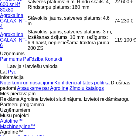
satveres platums: 6 m, Rindu skaits: 4,
22 600 €
600 snl4f
Rindstarpu platums: 160 mm
80x80
Agrokalina
Stāvoklis: jauns, satveres platums: 4,6
GALAXI NT-
74 230 €
m
4
Stāvoklis: jauns, satveres platums: 3 m,
Agrokalina
Izsēšanas dziļums: 10 mm, ražīgums:
GALAXI NT-
119 100 €
6,9 ha/st, nepieciešamā traktora jauda:
6
200 ZS
Uzņēmums
Par mums
Palīdzība
Kontakti
Latvija / latviešu valoda
Lat
Рус
Informācija
Noteikumi un nosacījumi
Konfidencialitātes politika
Drošības
padomi
Atsauksme par Agroline
Zīmolu katalogs
Mēs piedāvājam
Reklāma Agroline
Izvietot sludinājumu
Izvietot reklāmkarogu
Partneru programma
Uzņēmumiem
Mūsu projekti
Autoline™
Machineryline™
Agroline™