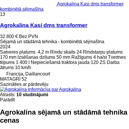
Agrokalina Kasi dms transformer
kombinētā sējmašīna
13
Agrokalina Kasi dms transformer
32 800 €
Bez PVN
Sējamā un stādāmā tehnika - kombinētā sējmašīna
2024
Satveres platums
4,2 m
Rindu skaits
24
Rindstarpu platums
170 mm
Izsēšanas dziļums
50 mm
Ražīgums
4 ha/st
Tvertnes
tilpums
1 400 l
Nepieciešamā traktora jauda
120 ZS
Darba
ātrums
10 km/h
Francija, Daillancourt
MATAGRI 52
Sazināties ar pārdevēju
Informācija par Agrokalina
Atrasts:
10 sludinājumi
Parādīt
Agrokalina sējamā un stādāmā tehnika
cenas