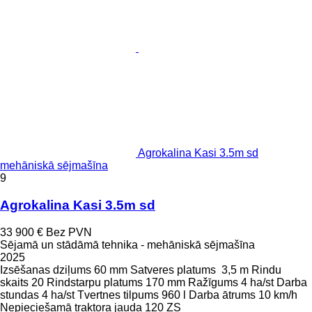
Agrokalina Kasi 3.5m sd
mehāniskā sējmašīna
9
Agrokalina Kasi 3.5m sd
33 900 €
Bez PVN
Sējamā un stādāmā tehnika - mehāniskā sējmašīna
2025
Izsēšanas dziļums
60 mm
Satveres platums
3,5 m
Rindu
skaits
20
Rindstarpu platums
170 mm
Ražīgums
4 ha/st
Darba
stundas
4 ha/st
Tvertnes tilpums
960 l
Darba ātrums
10 km/h
Nepieciešamā traktora jauda
120 ZS