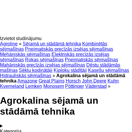
Izvietot sludinājumu
Agroline
»
Sējamā un stādāmā tehnika
Kombinētās
sējmašīnas
Pneimatiskās precīzās izsējas sējmašīnas
Mehāniskās sējmašīnas
Elektriskās precīzās izsējas
sējmašīnas
Rokas sējmašīnas
Pneimatiskās sējmašīnas
Mahāniskās precīzās izsējas sējmašīnas
Dēstu stādāmās
mašīnas
Sēklu kodinātāji
Ķiploku stādītāji
Kasešu sējmašīnas
Hidrauliskās sējmašīnas
»
Agrokalina sējamā un stādāmā
tehnika
Amazone
Great Plains
Horsch
John Deere
Kuhn
Kverneland
Lemken
Monosem
Pöttinger
Väderstad
»
Agrokalina sējamā un
stādāmā tehnika
Kategorija