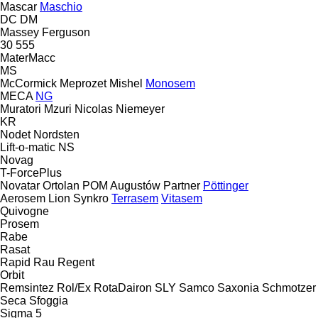
Mascar
Maschio
DC
DM
Massey Ferguson
30
555
MaterMacc
MS
McCormick
Meprozet
Mishel
Monosem
MECA
NG
Muratori
Mzuri
Nicolas
Niemeyer
KR
Nodet
Nordsten
Lift-o-matic
NS
Novag
T-ForcePlus
Novatar
Ortolan
POM Augustów
Partner
Pöttinger
Aerosem
Lion
Synkro
Terrasem
Vitasem
Quivogne
Prosem
Rabe
Rasat
Rapid
Rau
Regent
Orbit
Remsintez
Rol/Ex
RotaDairon
SLY
Samco
Saxonia
Schmotzer
Seca
Sfoggia
Sigma 5