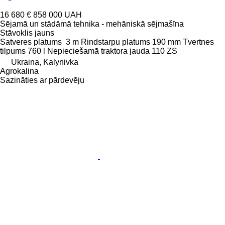
16 680 €
858 000 UAH
Sējamā un stādāmā tehnika - mehāniskā sējmašīna
Stāvoklis
jauns
Satveres platums
3 m
Rindstarpu platums
190 mm
Tvertnes
tilpums
760 l
Nepieciešamā traktora jauda
110 ZS
Ukraina, Kalynivka
Agrokalina
Sazināties ar pārdevēju