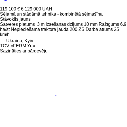
119 100 €
6 129 000 UAH
Sējamā un stādāmā tehnika - kombinētā sējmašīna
Stāvoklis
jauns
Satveres platums
3 m
Izsēšanas dziļums
10 mm
Ražīgums
6,9
ha/st
Nepieciešamā traktora jauda
200 ZS
Darba ātrums
25
km/h
Ukraina, Kyiv
TOV «FERM Ye»
Sazināties ar pārdevēju