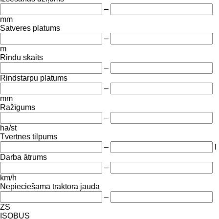
–
mm
Satveres platums
–
m
Rindu skaits
–
Rindstarpu platums
–
mm
Ražīgums
–
ha/st
Tvertnes tilpums
–
l
Darba ātrums
–
km/h
Nepieciešamā traktora jauda
–
ZS
ISOBUS