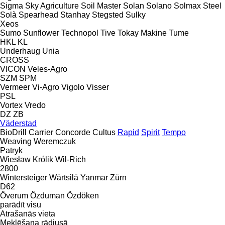
Sigma
Sky Agriculture
Soil Master
Solan
Solano
Solmax Steel
Solà
Spearhead
Stanhay
Stegsted
Sulky
Xeos
Sumo
Sunflower
Technopol
Tive
Tokay Makine
Tume
HKL
KL
Underhaug
Unia
CROSS
VICON
Veles-Agro
SZM
SPM
Vermeer
Vi-Agro
Vigolo
Visser
PSL
Vortex
Vredo
DZ
ZB
Väderstad
BioDrill
Carrier
Concorde
Cultus
Rapid
Spirit
Tempo
Weaving
Weremczuk
Patryk
Wiesław Królik
Wil-Rich
2800
Wintersteiger
Wärtsilä
Yanmar
Zürn
D62
Överum
Özduman
Özdöken
parādīt visu
Atrašanās vieta
Meklēšana rādiusā