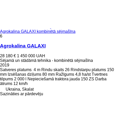
Agrokalina GALAXI kombinētā sējmašīna
6
Agrokalina GALAXI
28 180 €
1 450 000 UAH
Sējamā un stādāmā tehnika - kombinētā sējmašīna
2019
Satveres platums
4 m
Rindu skaits
26
Rindstarpu platums
150
mm
Izsēšanas dziļums
80 mm
Ražīgums
4,8 ha/st
Tvertnes
tilpums
2 000 l
Nepieciešamā traktora jauda
150 ZS
Darba
ātrums
12 km/h
Ukraina, Skalat
Sazināties ar pārdevēju