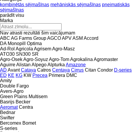
kombinētās sējmašīnas
mehāniskās sējmašīnas
pneimatiskās
sējmašīnas
parādīt visu
Marka
Nav atrasti rezultāti šim vaicājumam
ABC
AG Farms Group
AGCO
APV
ASM
Accord
DA
Monopill
Optima
Ad-Rol
Agricola
Agrisem
Agro-Masz
ATO30
SN300
SR
Agro-Osek
Agro-Soyuz
Agro-Tom
Agrokalina
Agromaster
Aguirre
Alistan
Alpego
Alpturka
Amazone
AD
Avant
Cataya
Catros
Centaya
Cirrus
Citan
Condor
D-series
ED
KE
KG
KW
Precea
Primera DMC
Amity
Double
Fargo
Avers-Agro
Green Plains
Multisem
Basrijs
Becker
Aeromat
Centra
Bednar
Swifter
Bercomex
Bomet
S-series