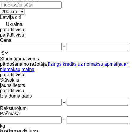
Latvija
citi
Ukraina
parādīt visu
parādīt visu
Cena
–
Sludinājuma veids
pārdošana
no ražotāja
līzings
kredīts
uz nomaksu
apmaiņa ar
piemaksu
maiņa
parādīt visu
Stāvoklis
jauns
lietots
parādīt visu
Izlaiduma gads
–
Raksturojumi
Pašmasa
–
kg
Izsēšanas dziļums