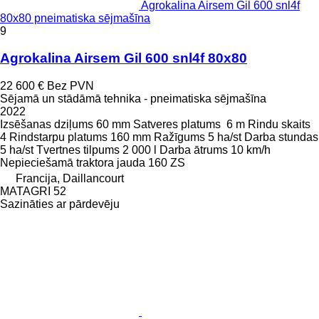
Agrokalina Airsem Gil 600 snl4f
80x80 pneimatiska sējmašīna
9
Agrokalina Airsem Gil 600 snl4f 80x80
22 600 €
Bez PVN
Sējamā un stādāmā tehnika - pneimatiska sējmašīna
2022
Izsēšanas dziļums
60 mm
Satveres platums
6 m
Rindu skaits
4
Rindstarpu platums
160 mm
Ražīgums
5 ha/st
Darba stundas
5 ha/st
Tvertnes tilpums
2 000 l
Darba ātrums
10 km/h
Nepieciešamā traktora jauda
160 ZS
Francija, Daillancourt
MATAGRI 52
Sazināties ar pārdevēju