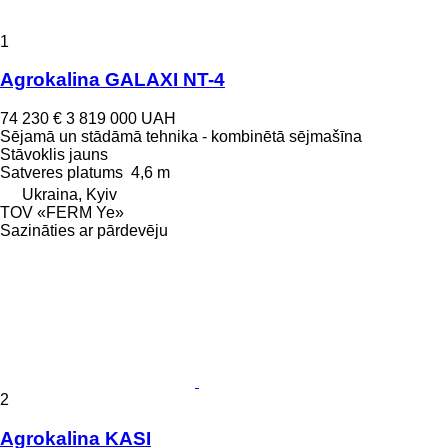
1
Agrokalina GALAXI NT-4
74 230 €
3 819 000 UAH
Sējamā un stādāmā tehnika - kombinētā sējmašīna
Stāvoklis
jauns
Satveres platums
4,6 m
Ukraina, Kyiv
TOV «FERM Ye»
Sazināties ar pārdevēju
2
Agrokalina KASI