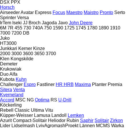
DSX
PPX
Horsch
Airseeder
Avatar
Express
Focus
Maestro
Maistro
Pronto
Serto
Sprinter
Versa
IrTem
Iseki
JJ Broch
Jagoda
Javo
John Deere
6M
7R
455
730
740A
750
1590
1725
1745
1780
1890
1910
7000
7200
DB
Juko
HT3000
Junkkari
Kerner
Kinze
2000
3000
3600
3650
3700
Klen
Kongskilde
Demeter
Krukowiak
Duo Alfa
Kubota
Kuhn
Challenger
Espro
Fastliner
HR
HRB
Maxima
Planter
Premia
Sitera
Venta
Kverneland
Accord
MSC
NG
Optima
RS
U-Drill
Köckerling
Rebell Classic
Ultima
Vitu
Küpper-Weisser
Lamusa
Landoll
Lemken
Azurit
Compact-Solitair
Heliodor
Rubin
Saphir
Solitair
Zirkon
Lider
Lidselmash
LvivAgromashProekt
Lännen
MCMS Warka