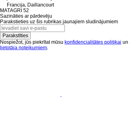
Francija, Daillancourt
MATAGRI 52
Sazināties ar pārdevēju
Parakstieties uz šis rubrikas jaunajiem sludinājumiem
Parakstīties
Nospiežot, jūs piekrītat mūsu
konfidencialitātes politikai
un
lietotāja noteikumiem
.