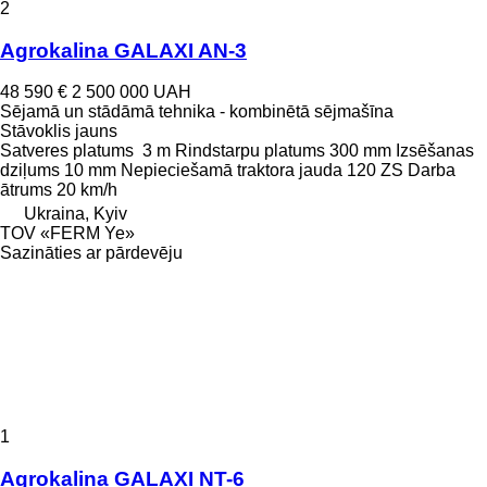
2
Agrokalina GALAXI AN-3
48 590 €
2 500 000 UAH
Sējamā un stādāmā tehnika - kombinētā sējmašīna
Stāvoklis
jauns
Satveres platums
3 m
Rindstarpu platums
300 mm
Izsēšanas
dziļums
10 mm
Nepieciešamā traktora jauda
120 ZS
Darba
ātrums
20 km/h
Ukraina, Kyiv
TOV «FERM Ye»
Sazināties ar pārdevēju
1
Agrokalina GALAXI NT-6