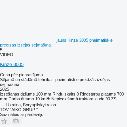
jauns Kinze 3005 pneimatiskie
precīzās izsējas sējmašīna
5
VIDEO
Kinze 3005
Cena pēc pieprasījuma
Sējamā un stādāmā tehnika - pneimatiskie precīzās izsējas
sējmašīna
2025
Izsēšanas dziļums
100 mm
Rindu skaits
8
Rindstarpu platums
700
mm
Darba ātrums
10 km/h
Nepieciešamā traktora jauda
90 ZS
Ukraina, Boryspilskyi raion
TOV "AIKO GRUP "
Sazināties ar pārdevēju