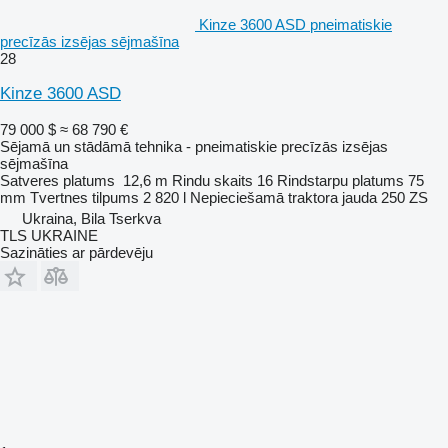
Kinze 3600 ASD pneimatiskie
precīzās izsējas sējmašīna
28
Kinze 3600 ASD
79 000 $
≈ 68 790 €
Sējamā un stādāmā tehnika - pneimatiskie precīzās izsējas
sējmašīna
Satveres platums
12,6 m
Rindu skaits
16
Rindstarpu platums
75
mm
Tvertnes tilpums
2 820 l
Nepieciešamā traktora jauda
250 ZS
Ukraina, Bila Tserkva
TLS UKRAINE
Sazināties ar pārdevēju