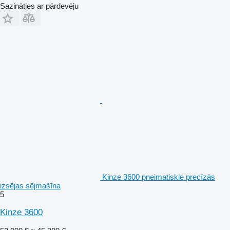
Sazināties ar pārdevēju
Kinze 3600 pneimatiskie precīzās
izsējas sējmašīna
5
Kinze 3600