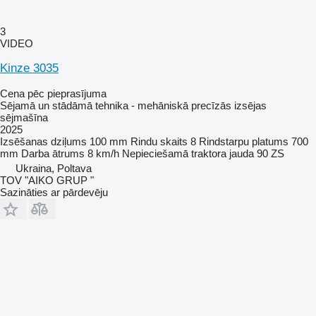
3
VIDEO
Kinze 3035
Cena pēc pieprasījuma
Sējamā un stādāmā tehnika - mehāniskā precīzās izsējas
sējmašīna
2025
Izsēšanas dziļums
100 mm
Rindu skaits
8
Rindstarpu platums
700
mm
Darba ātrums
8 km/h
Nepieciešamā traktora jauda
90 ZS
Ukraina, Poltava
TOV "AIKO GRUP "
Sazināties ar pārdevēju