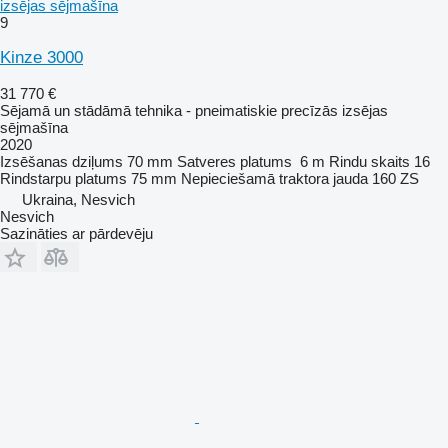
izsējas sējmašīna
9
Kinze 3000
31 770 €
Sējamā un stādāmā tehnika - pneimatiskie precīzās izsējas
sējmašīna
2020
Izsēšanas dziļums
70 mm
Satveres platums
6 m
Rindu skaits
16
Rindstarpu platums
75 mm
Nepieciešamā traktora jauda
160 ZS
Ukraina, Nesvich
Nesvich
Sazināties ar pārdevēju