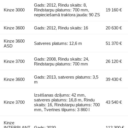
Gads: 2012, Rindu skaits: 8,
Kinze 3000
Rindstarpu platums: 700 mm,
19 160 €
nepieciešamā traktora jauda: 90 ZS
Kinze 3600
Gads: 2012, Rindu skaits: 16
20 630 €
Kinze 3600
Satveres platums: 12,6 m
51 370 €
ASD
Gads: 2008, Rindu skaits: 24,
Kinze 3700
26 120 €
Rindstarpu platums: 700 mm
Gads: 2013, satveres platums: 3,5
Kinze 3600
39 430 €
m
Izsēšanas dziļums: 42 mm,
satveres platums: 16,8 m, Rindu
Kinze 3700
43 540 €
skaits: 16, Rindstarpu platums: 700
mm, Tvertnes tilpums: 3 860 l
Kinze
INTERPLANT
Gads: 2020
112 300 €