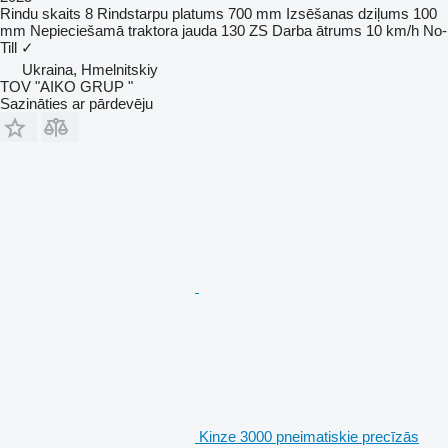
Rindu skaits
8
Rindstarpu platums
700 mm
Izsēšanas dziļums
100
mm
Nepieciešamā traktora jauda
130 ZS
Darba ātrums
10 km/h
No-
Till
✓
Ukraina, Hmelnitskiy
TOV "AIKO GRUP "
Sazināties ar pārdevēju
Kinze 3000 pneimatiskie precīzās