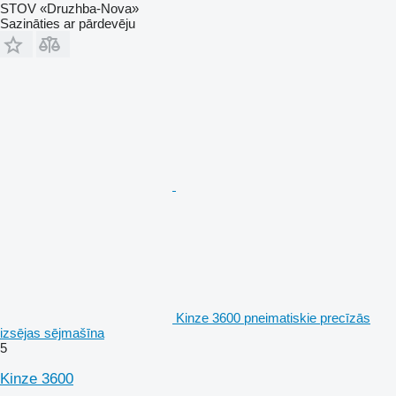
STOV «Druzhba-Nova»
Sazināties ar pārdevēju
Kinze 3600 pneimatiskie precīzās
izsējas sējmašīna
5
Kinze 3600