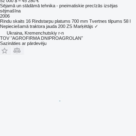
52 000 $
≈ 45 280 €
Sējamā un stādāmā tehnika - pneimatiskie precīzās izsējas
sējmašīna
2006
Rindu skaits
16
Rindstarpu platums
700 mm
Tvertnes tilpums
58 l
Nepieciešamā traktora jauda
200 ZS
Marķētājs
✓
Ukraina, Kremenchutskiy r-n
TOV "AGROFIRMA DNIPROAGROLAN"
Sazināties ar pārdevēju