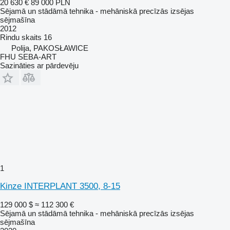
20 630 €
89 000 PLN
Sējamā un stādāmā tehnika - mehāniskā precīzās izsējas
sējmašīna
2012
Rindu skaits
16
Polija, PAKOSŁAWICE
FHU SEBA-ART
Sazināties ar pārdevēju
1
Kinze INTERPLANT 3500, 8-15
129 000 $
≈ 112 300 €
Sējamā un stādāmā tehnika - mehāniskā precīzās izsējas
sējmašīna