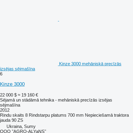
Kinze 3000 mehāniskā precīzās
izsējas sējmašīna
6
Kinze 3000
22 000 $
≈ 19 160 €
Sējamā un stādāmā tehnika - mehāniskā precīzās izsējas
sējmašīna
2012
Rindu skaits
8
Rindstarpu platums
700 mm
Nepieciešamā traktora
jauda
90 ZS
Ukraina, Sumy
OOO "AGRO-ALYaNS"