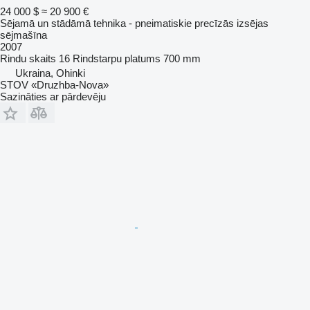
24 000 $
≈ 20 900 €
Sējamā un stādāmā tehnika - pneimatiskie precīzās izsējas
sējmašīna
2007
Rindu skaits
16
Rindstarpu platums
700 mm
Ukraina, Ohinki
STOV «Druzhba-Nova»
Sazināties ar pārdevēju