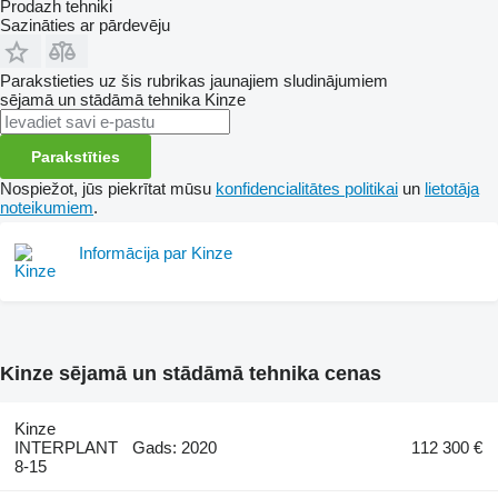
Prodazh tehniki
Sazināties ar pārdevēju
Parakstieties uz šis rubrikas jaunajiem sludinājumiem
sējamā un stādāmā tehnika
Kinze
Parakstīties
Nospiežot, jūs piekrītat mūsu
konfidencialitātes politikai
un
lietotāja
noteikumiem
.
Informācija par Kinze
Kinze sējamā un stādāmā tehnika cenas
Kinze
INTERPLANT
Gads: 2020
112 300 €
8-15