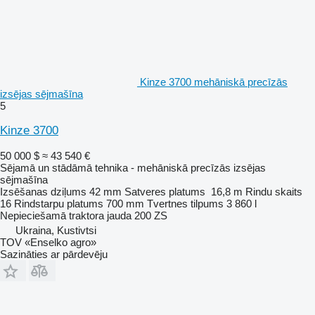
Kinze 3700 mehāniskā precīzās
izsējas sējmašīna
5
Kinze 3700
50 000 $
≈ 43 540 €
Sējamā un stādāmā tehnika - mehāniskā precīzās izsējas
sējmašīna
Izsēšanas dziļums
42 mm
Satveres platums
16,8 m
Rindu skaits
16
Rindstarpu platums
700 mm
Tvertnes tilpums
3 860 l
Nepieciešamā traktora jauda
200 ZS
Ukraina, Kustivtsi
TOV «Enselko agro»
Sazināties ar pārdevēju