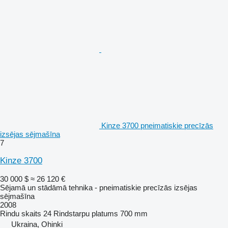
Kinze 3700 pneimatiskie precīzās
izsējas sējmašīna
7
Kinze 3700
30 000 $
≈ 26 120 €
Sējamā un stādāmā tehnika - pneimatiskie precīzās izsējas
sējmašīna
2008
Rindu skaits
24
Rindstarpu platums
700 mm
Ukraina, Ohinki