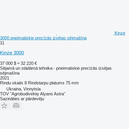
Kinze
3000 pneimatiskie precīzās izsējas sējmašīna
11
Kinze 3000
37 000 $
≈ 32 220 €
Sējamā un stādāmā tehnika - pneimatiskie precīzās izsējas
sējmašīna
2021
Rindu skaits
8
Rindstarpu platums
75 mm
Ukraina, Vinnytsia
TOV "Agrobudivelniy Alyans Astra"
Sazināties ar pārdevēju