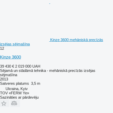
Kinze 3600 mehāniskā precīzās
izsējas sējmašīna
12
Kinze 3600
39 430 €
2 019 000 UAH
Sējamā un stādāmā tehnika - mehāniskā precīzās izsējas
sējmašīna
2013
Satveres platums
3,5 m
Ukraina, Kyiv
TOV «FERM Ye»
Sazināties ar pārdevēju