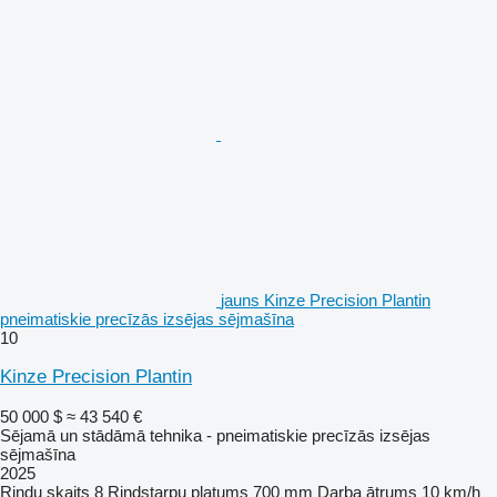
jauns Kinze Precision Plantin
pneimatiskie precīzās izsējas sējmašīna
10
Kinze Precision Plantin
50 000 $
≈ 43 540 €
Sējamā un stādāmā tehnika - pneimatiskie precīzās izsējas
sējmašīna
2025
Rindu skaits
8
Rindstarpu platums
700 mm
Darba ātrums
10 km/h