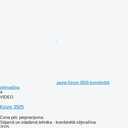
jauna Kinze 3505 kombinētā
sējmašīna
4
VIDEO
Kinze 3505
Cena pēc pieprasījuma
Sējamā un stādāmā tehnika - kombinētā sējmašīna
2025