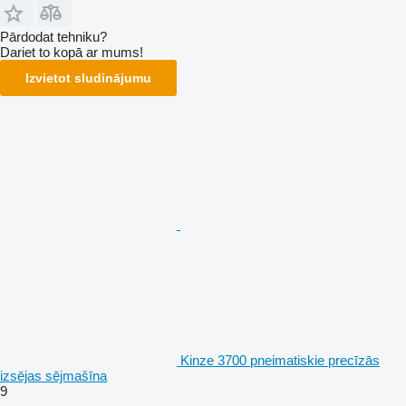
Pārdodat tehniku?
Dariet to kopā ar mums!
Izvietot sludinājumu
Kinze 3700 pneimatiskie precīzās
izsējas sējmašīna
9