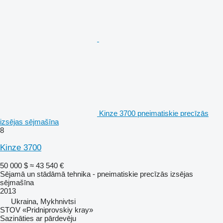
Kinze 3700 pneimatiskie precīzās
izsējas sējmašīna
8
Kinze 3700
50 000 $
≈ 43 540 €
Sējamā un stādāmā tehnika - pneimatiskie precīzās izsējas
sējmašīna
2013
Ukraina, Mykhnivtsi
STOV «Pridniprovskiy kray»
Sazināties ar pārdevēju