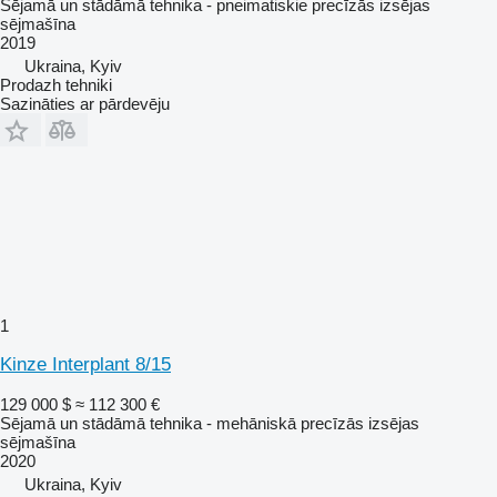
Sējamā un stādāmā tehnika - pneimatiskie precīzās izsējas
sējmašīna
2019
Ukraina, Kyiv
Prodazh tehniki
Sazināties ar pārdevēju
1
Kinze Interplant 8/15
129 000 $
≈ 112 300 €
Sējamā un stādāmā tehnika - mehāniskā precīzās izsējas
sējmašīna
2020
Ukraina, Kyiv