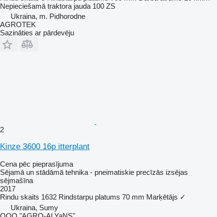
Nepieciešamā traktora jauda
100 ZS
Ukraina, m. Pidhorodne
AGROTEK
Sazināties ar pārdevēju
2
Kinze 3600 16p itterplant
Cena pēc pieprasījuma
Sējamā un stādāmā tehnika - pneimatiskie precīzās izsējas
sējmašīna
2017
Rindu skaits
1632
Rindstarpu platums
70 mm
Marķētājs
✓
Ukraina, Sumy
OOO "AGRO-ALYaNS"