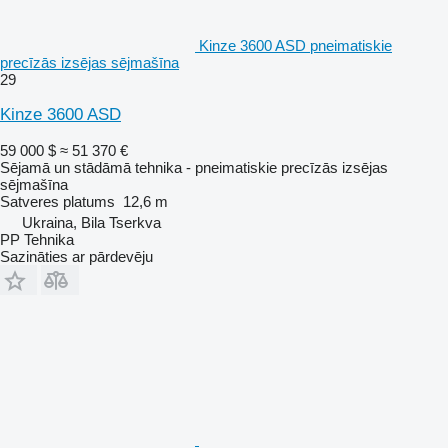
Kinze 3600 ASD pneimatiskie
precīzās izsējas sējmašīna
29
Kinze 3600 ASD
59 000 $
≈ 51 370 €
Sējamā un stādāmā tehnika - pneimatiskie precīzās izsējas
sējmašīna
Satveres platums
12,6 m
Ukraina, Bila Tserkva
PP Tehnika
Sazināties ar pārdevēju