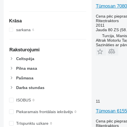
4430
5445
Tümosan 7080
4520
5455
4650
5460
Cena pēc piepra
Krāsa
Riteņtraktors
5050 E
5465
2011
5055 E
5610
sarkana
Jauda
80 ZS (58
5058 E
5611
Turcija, Mani
Altrak Motorlu Taş
5067 E
5612
Sazināties ar pār
5070 M
5710
Raksturojumi
5075
5711
Celtspēja
5080
5713
Pilna masa
5085 M
6140
5090
6180
Pašmasa
5100
6190
Darba stundas
5105 GN
6260
5115
6270
ISOBUS
11
5210
6290
5615
6455
Tümosan 6155
Piekaramais frontālais iekrāvējs
5620
6460
Cena pēc piepra
5720
6465
Trīspunktu uzkare
Riteņtraktors