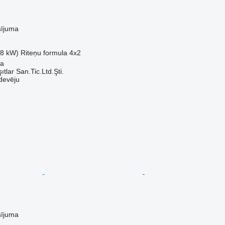
sījuma
.8 kW)
Riteņu formula
4x2
sa
ıtlar San.Tic.Ltd.Şti.
devēju
sījuma