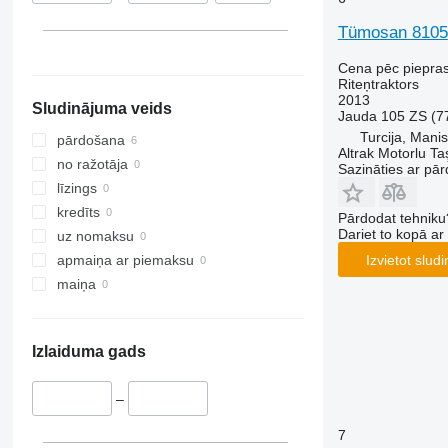
CS
2520
375
Tümosan 8105
CVX
2650
390
Farmall
2850
399
Cena pēc piepra
Riteņtraktors
International
3025
550
2013
Sludinājuma veids
JX
3036 E
575
Jauda
105 ZS (7
Turcija, Mani
Luxxum
3038 E
590
pārdošana
Altrak Motorlu Taş
MX
3040
675
no ražotāja
Sazināties ar pār
MXM
3045 R
690
līzings
MXU
3046 R
698
kredīts
Pārdodat tehniku
Magnum
3050
3060
Dariet to kopā a
uz nomaksu
Maxxum
3140
3080
Izvietot slud
apmaiņa ar piemaksu
Optum
3320
3085
maiņa
Puma
3340
3640
Quadtrac
3350
4235
Izlaiduma gads
Quantum
3640
4255
STX
3720
4345
–
Steiger
4052 R
4708
Vestrum
4066
5435
7