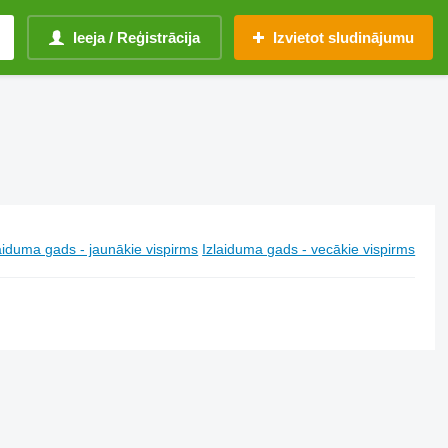
Ieeja / Reģistrācija
Izvietot sludinājumu
aiduma gads - jaunākie vispirms
Izlaiduma gads - vecākie vispirms