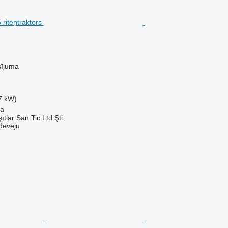
sījuma
7 kW)
sa
ıtlar San.Tic.Ltd.Şti.
devēju