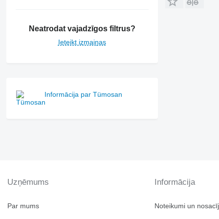
6530
6600
6610
Neatrodat vajadzīgos filtrus?
6620
Ieteikt izmaiņas
6630
6800
6810
6820
Informācija par Tümosan
6830
6900
6910
6920
6930
7200
7215 R
7230 R
Uzņēmums
Informācija
7250
7260 R
Par mums
Noteikumi un nosacī
7270 R