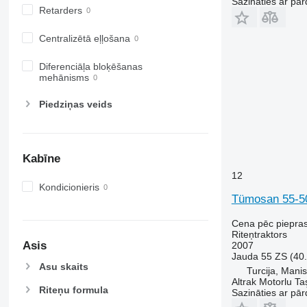
Sazināties ar pār
Retarders
6175
7719
6190
7720
Centralizētā eļļošana
6195 M
7722
6195 R
7724
Diferenciāļa bloķēšanas
mehānisms
6200
7726
6210
8220
Piedziņas veids
6215
8240
6220
8250
6230
8650
Kabīne
6250
8660
12
6300
8670
Kondicionieris
6310
8690
Tümosan 55-5
6320
8727
Cena pēc piepra
6330
8732
Riteņtraktors
6410
8737
Asis
2007
Jauda
55 ZS (40
6430 Premium
8740
Asu skaits
Turcija, Mani
6510
Altrak Motorlu Taş
Riteņu formula
6520
Sazināties ar pār