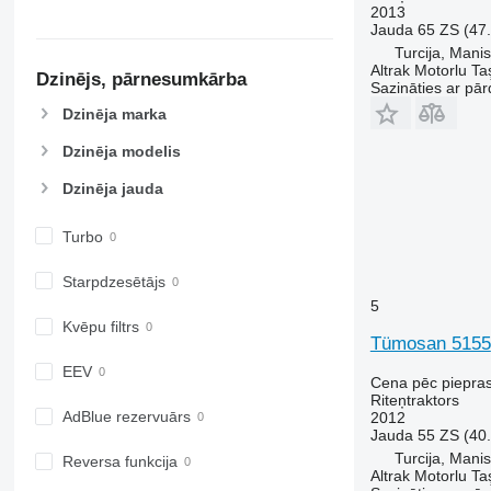
5820
6475
2013
Jauda
65 ZS (47
6090
6480
Turcija, Mani
6100
6485
Altrak Motorlu Taş
Dzinējs, pārnesumkārba
Sazināties ar pār
6105
6490
Dzinēja marka
6110 B
6495
6110 M
6499
Dzinēja modelis
6110 R
6713
Dzinēja jauda
6115
6715
6120
6716
Turbo
6125 M
7475
6125 R
7480
Starpdzesētājs
6130
7616
5
6135
7618
Kvēpu filtrs
Tümosan 5155
6140
7619
EEV
6145
7620
Cena pēc piepra
Riteņtraktors
6150 M
7624
AdBlue rezervuārs
2012
6150 R
7626
Jauda
55 ZS (40
6155
7716
Turcija, Mani
Reversa funkcija
Altrak Motorlu Taş
6170
7718