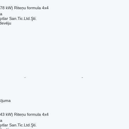
.78 kW)
Riteņu formula
4x4
sa
ıtlar San.Tic.Ltd.Şti.
devēju
sījuma
.43 kW)
Riteņu formula
4x4
sa
ıtlar San.Tic.Ltd.Şti.