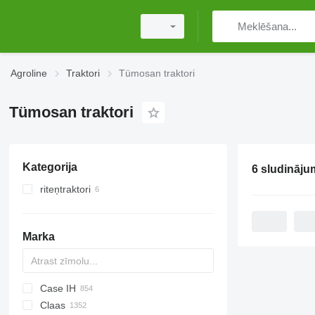
Agroline
Traktori
Tümosan traktori
Tümosan traktori
Kategorija
6 sludināju
riteņtraktori
Marka
Case IH
Challenger
TTR
584
2505
CK
Claas
Tigre
704
310
775
CH
CFG