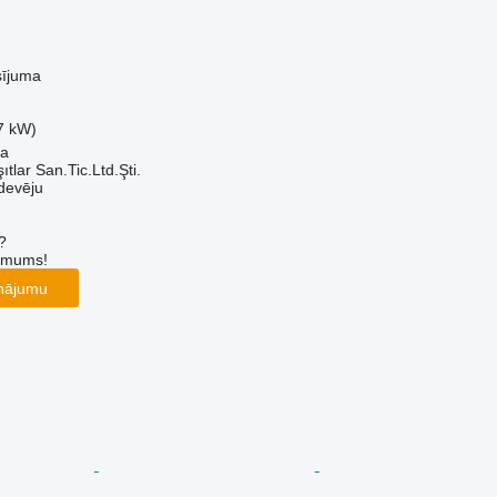
sījuma
7 kW)
sa
ıtlar San.Tic.Ltd.Şti.
devēju
?
r mums!
inājumu