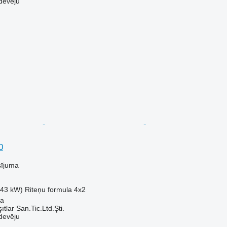
devēju
0
sījuma
.43 kW)
Riteņu formula
4x2
sa
ıtlar San.Tic.Ltd.Şti.
devēju