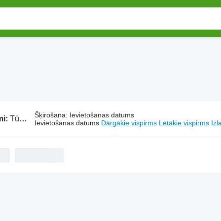
Šķirošana
:
Ievietošanas datums
mi:
Tümosan traktori
Ievietošanas datums
Dārgākie vispirms
Lētākie vispirms
Izl