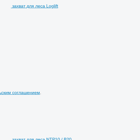
захват для леса Loglift
ьским соглашением
.
захват для леса NTP10 / B20