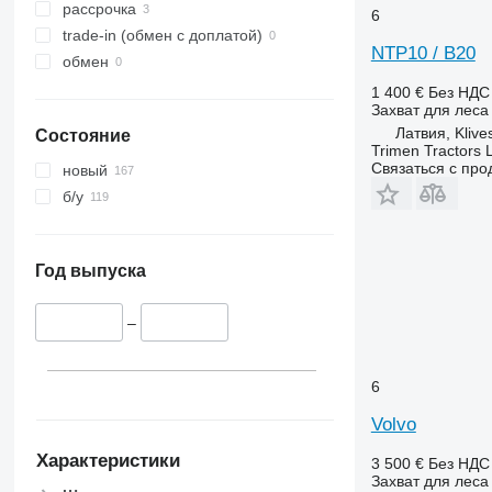
рассрочка
6
trade-in (обмен с доплатой)
NTP10 / B20
обмен
1 400 €
Без НДС
Захват для леса
Латвия, Klive
Состояние
Trimen Tractors 
Связаться с пр
новый
б/у
Год выпуска
–
6
Volvo
Характеристики
3 500 €
Без НДС
Захват для леса