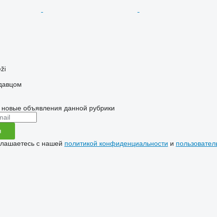
ži
одавцом
 новые объявления данной рубрики
я
глашаетесь с нашей
политикой конфиденциальности
и
пользовател