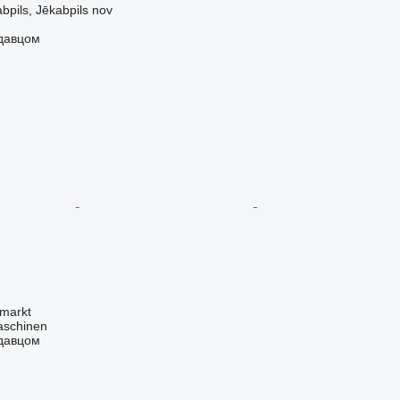
bpils, Jēkabpils nov
одавцом
markt
aschinen
одавцом