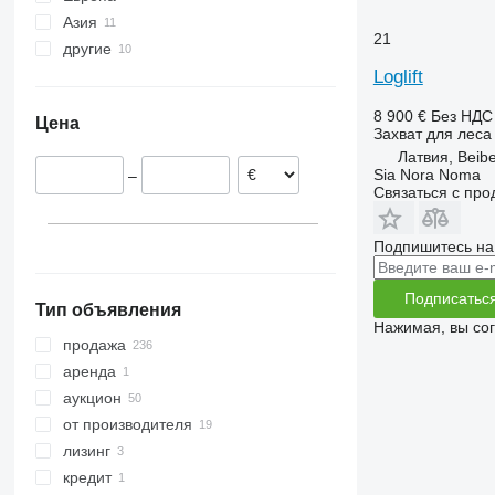
Азия
Германия
21
другие
Польша
Турция
Loglift
Нидерланды
Япония
Украина
Норвегия
Молдова
8 900 €
Без НДС
Цена
Испания
Захват для леса
Великобритания
Латвия, Beibe
Sia Nora Noma
–
Франция
Связаться с пр
Италия
показать все
Подпишитесь на
Подписатьс
Тип объявления
Нажимая, вы со
продажа
аренда
аукцион
от производителя
лизинг
кредит