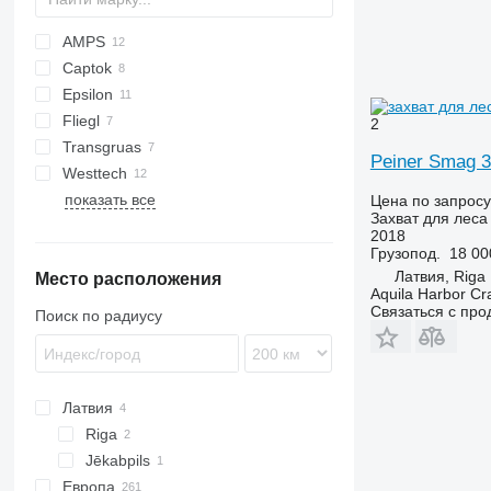
AMPS
Captok
Epsilon
CK
525
Fliegl
966
2
Transgruas
980
LS
KL
Peiner Smag 3
Westtech
TS
L-series
показать все
Woodcracker
Цена по запросу
Захват для леса
2018
Грузопод.
18 00
Латвия, Riga
Место расположения
Aquila Harbor Cr
Связаться с пр
Поиск по радиусу
Латвия
Riga
Jēkabpils
Европа