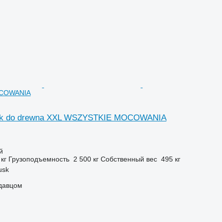
COWANIA
k do drewna XXL WSZYSTKIE MOCOWANIA
й
 кг
Грузоподъемность
2 500 кг
Собственный вес
495 кг
usk
одавцом