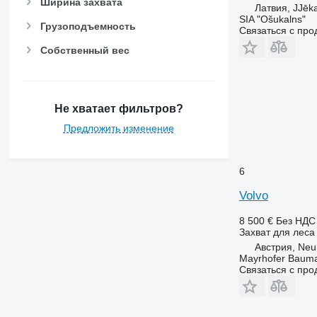
Ширина захвата
Латвия, JJēka
SIA "Ošukalns"
Грузоподъемность
Связаться с пр
Собственный вес
Не хватает фильтров?
Предложить изменение
6
Volvo
8 500 €
Без НДС
Захват для леса
Австрия, Neu
Mayrhofer Baum
Связаться с пр