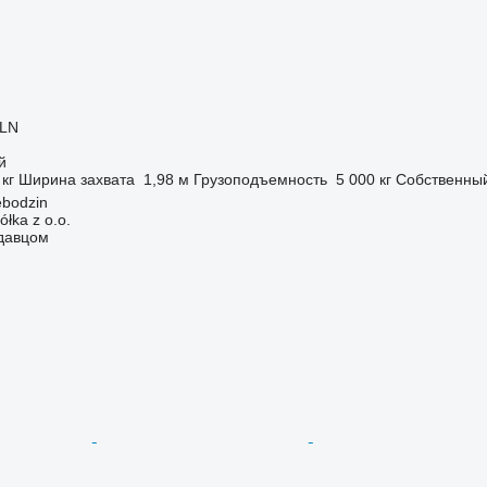
PLN
й
 кг
Ширина захвата
1,98 м
Грузоподъемность
5 000 кг
Собственный
bodzin
ka z o.o.
одавцом