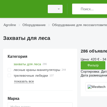
Agroline
Оборудование
Оборудование для лесозаготовите
Захваты для леса
286 объявл
Категория
Цена:
420 € - 34
захваты для леса
Фильтр
лесные краны-манипуляторы
Сортировка
:
Дат
Дата размещен
трелевочные лебедки
показать все
Марка