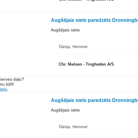
Augšējais siets paredzēts Dronning
Augšējais siets
Dānija, Hemmet
Chr. Nielsen - Tingheden A/S
ezerves daļu?
u tūlīt!
daļu
Augšējais siets paredzēts Dronning
Augšējais siets
Dānija, Hemmet