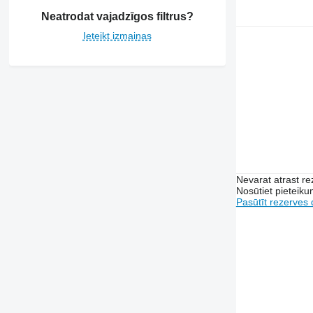
Neatrodat vajadzīgos filtrus?
Ieteikt izmaiņas
Nevarat atrast r
Nosūtiet pieteikum
Pasūtīt rezerves 