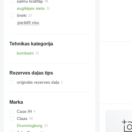
salmu kratītāji
augšējais sieta
šneki
parādīt visu
Tehnikas kategorija
kombaini
graudu kombaini
Rezerves daļas tips
oriģināla rezerves daļa
Marka
Case IH
Claas
1680
Dronningborg
2188
Commandor