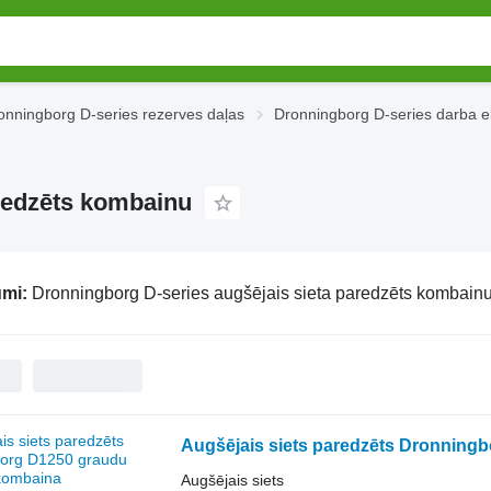
onningborg D-series rezerves daļas
Dronningborg D-series darba e
aredzēts kombainu
umi:
Dronningborg D-series augšējais sieta paredzēts kombain
Augšējais siets paredzēts Dronning
Augšējais siets