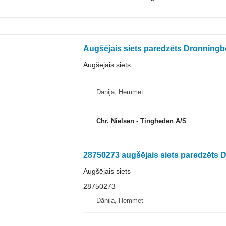
Augšējais siets paredzēts Dronning
Augšējais siets
Dānija, Hemmet
Chr. Nielsen - Tingheden A/S
28750273 augšējais siets paredzēts
Augšējais siets
28750273
Dānija, Hemmet