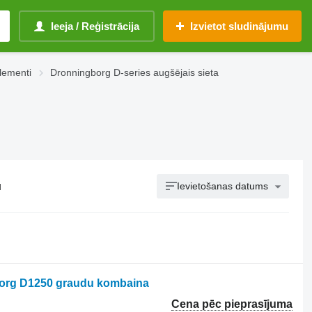
Ieeja / Reģistrācija
Izvietot sludinājumu
lementi
Dronningborg D-series augšējais sieta
u
Ievietošanas datums
borg D1250 graudu kombaina
Cena pēc pieprasījuma