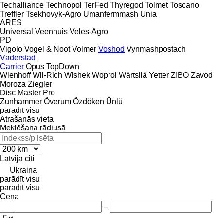
Techalliance
Technopol
TerFed
Thyregod
Tolmet
Toscano
Treffler
Tsekhovyk-Agro
Umanfermmash
Unia
ARES
Universal
Veenhuis
Veles-Agro
PD
Vigolo
Vogel & Noot
Volmer
Voshod
Vynmashpostach
Väderstad
Carrier
Opus
TopDown
Wienhoff
Wil-Rich
Wishek
Woprol
Wärtsilä
Yetter
ZIBO
Zavod
Moroza
Ziegler
Disc Master Pro
Zunhammer
Överum
Özdöken
Ünlü
parādīt visu
Atrašanās vieta
Meklēšana rādiusā
Latvija
citi
Ukraina
parādīt visu
parādīt visu
Cena
–