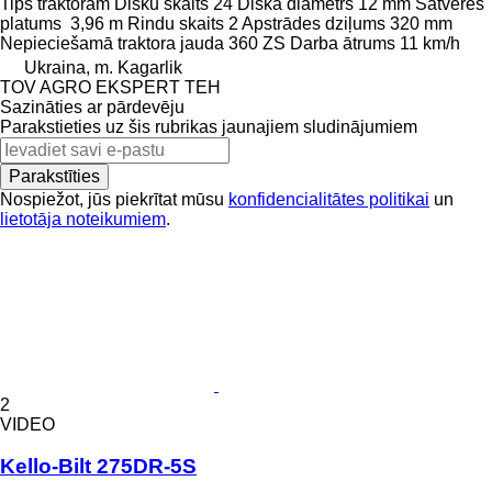
Tips
traktoram
Disku skaits
24
Diska diametrs
12 mm
Satveres
platums
3,96 m
Rindu skaits
2
Apstrādes dziļums
320 mm
Nepieciešamā traktora jauda
360 ZS
Darba ātrums
11 km/h
Ukraina, m. Kagarlik
TOV AGRO EKSPERT TEH
Sazināties ar pārdevēju
Parakstieties uz šis rubrikas jaunajiem sludinājumiem
Parakstīties
Nospiežot, jūs piekrītat mūsu
konfidencialitātes politikai
un
lietotāja noteikumiem
.
2
VIDEO
Kello-Bilt 275DR-5S