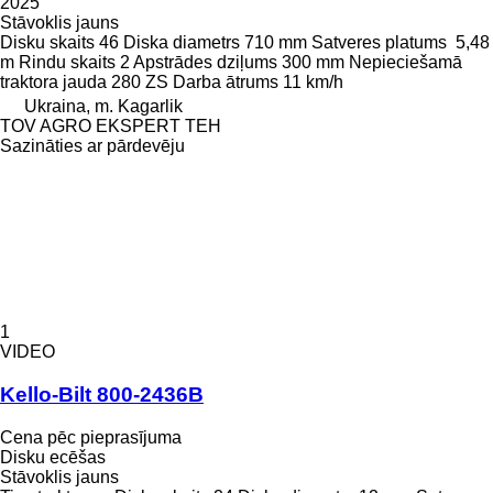
2025
Stāvoklis
jauns
Disku skaits
46
Diska diametrs
710 mm
Satveres platums
5,48
m
Rindu skaits
2
Apstrādes dziļums
300 mm
Nepieciešamā
traktora jauda
280 ZS
Darba ātrums
11 km/h
Ukraina, m. Kagarlik
TOV AGRO EKSPERT TEH
Sazināties ar pārdevēju
1
VIDEO
Kello-Bilt 800-2436B
Cena pēc pieprasījuma
Disku ecēšas
Stāvoklis
jauns