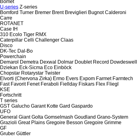
Bomet
U-series
Z-series
Bomford Turner
Bremer
Brent
Breviglieri
Bugnot
Calderoni
Carre
ROTANET
Case IH
310
Ecolo Tiger
RMX
Caterpillar
Celli
Challenger
Claas
Disco
DK-Tec
Dal-Bo
Powerchain
Demarol
Demetra
Dexwal
Dolmar
Doublet Record
Dowdeswell
Dziekan
Eck-Sicma
Eco
Einböck
Chopstar
Rotarystar
Twister
Elvorti (Chervona Zirka)
Ermo
Evers
Expom
Farmet
Farmtech
Fast
Favorit
Fenet
Feraboli
Fiellday
Fiskars
Flex
Fliegl
KSE
Fortschritt
T series
GST
Galucho
Garant Kotte
Gard
Gaspardo
UFO
General
Giant
Golta
Gomselmash
Goudland
Grano-System
Grazioli
Great Plains
Gregoire Besson
Gregoire
Grimme
GF
Gruber
Güttler