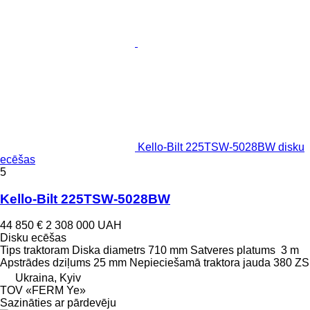
Kello-Bilt 225TSW-5028BW disku
ecēšas
5
Kello-Bilt 225TSW-5028BW
44 850 €
2 308 000 UAH
Disku ecēšas
Tips
traktoram
Diska diametrs
710 mm
Satveres platums
3 m
Apstrādes dziļums
25 mm
Nepieciešamā traktora jauda
380 ZS
Ukraina, Kyiv
TOV «FERM Ye»
Sazināties ar pārdevēju