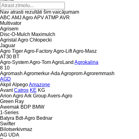
Nav atrasti rezultāti šim vaicājumam
ABC
AMJ Agro
APV
ATMP
AVR
Multivator
Agrisem
Disc-O-Mulch
Maximulch
Agristal
Agro Chłopecki
Jaguar
Agro Tiger
Agro-Factory
Agro-Lift
Agro-Masz
AT30
BT
Agro-System
Agro-Tom
AgroLand
Agrokalina
8
10
Agromash
Agromerkur-Ada
Agroprom
Agroremmash
AGD
Akpil
Alpego
Amazone
Avant
Catros
KE
KG
Arion Agro
Ark Group
Avers-Agro
Green Ray
Awemak
BDP
BMW
1-Series
Batyra
Bdt-Agro
Bednar
Swifter
Bilotserkivmaz
AG
UDA