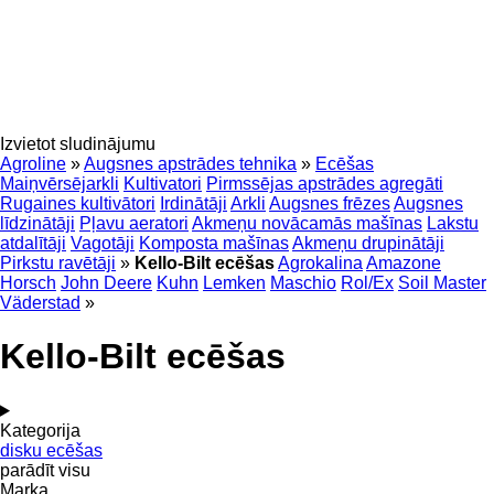
Izvietot sludinājumu
Agroline
»
Augsnes apstrādes tehnika
»
Ecēšas
Maiņvērsējarkli
Kultivatori
Pirmssējas apstrādes agregāti
Rugaines kultivātori
Irdinātāji
Arkli
Augsnes frēzes
Augsnes
līdzinātāji
Pļavu aeratori
Akmeņu novācamās mašīnas
Lakstu
atdalītāji
Vagotāji
Komposta mašīnas
Akmeņu drupinātāji
Pirkstu ravētāji
»
Kello-Bilt ecēšas
Agrokalina
Amazone
Horsch
John Deere
Kuhn
Lemken
Maschio
Rol/Ex
Soil Master
Väderstad
»
Kello-Bilt ecēšas
Kategorija
disku ecēšas
parādīt visu
Marka