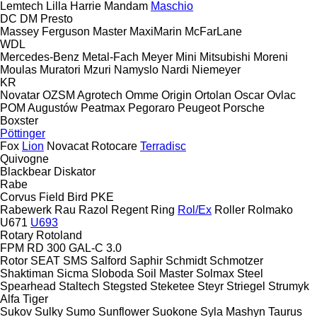
Lemtech
Lilla Harrie
Mandam
Maschio
DC
DM
Presto
Massey Ferguson
Master
MaxiMarin
McFarLane
WDL
Mercedes-Benz
Metal-Fach
Meyer
Mini
Mitsubishi
Moreni
Moulas
Muratori
Mzuri
Namyslo
Nardi
Niemeyer
KR
Novatar
OZSM Agrotech
Omme
Origin
Ortolan
Oscar
Ovlac
POM Augustów
Peatmax
Pegoraro
Peugeot
Porsche
Boxster
Pöttinger
Fox
Lion
Novacat
Rotocare
Terradisc
Quivogne
Blackbear
Diskator
Rabe
Corvus
Field Bird
PKE
Rabewerk
Rau
Razol
Regent
Ring
Rol/Ex
Roller
Rolmako
U671
U693
Rotary
Rotoland
FPM RD 300
GAL-C 3.0
Rotor
SEAT
SMS
Salford
Saphir
Schmidt
Schmotzer
Shaktiman
Sicma
Sloboda
Soil Master
Solmax Steel
Spearhead
Staltech
Stegsted
Steketee
Steyr
Striegel
Strumyk
Alfa
Tiger
Sukov
Sulky
Sumo
Sunflower
Suokone
Syla Mashyn
Taurus