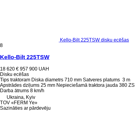
Kello-Bilt 225TSW disku ecēšas
8
Kello-Bilt 225TSW
18 620 €
957 900 UAH
Disku ecēšas
Tips
traktoram
Diska diametrs
710 mm
Satveres platums
3 m
Apstrādes dziļums
25 mm
Nepieciešamā traktora jauda
380 ZS
Darba ātrums
8 km/h
Ukraina, Kyiv
TOV «FERM Ye»
Sazināties ar pārdevēju