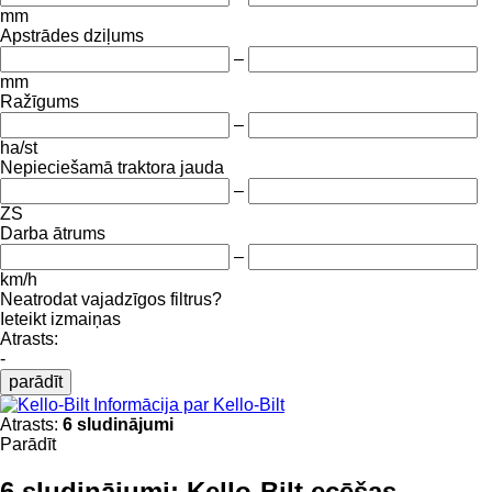
mm
Apstrādes dziļums
–
mm
Ražīgums
–
ha/st
Nepieciešamā traktora jauda
–
ZS
Darba ātrums
–
km/h
Neatrodat vajadzīgos filtrus?
Ieteikt izmaiņas
Atrasts:
-
parādīt
Informācija par Kello-Bilt
Atrasts:
6 sludinājumi
Parādīt
6 sludinājumi:
Kello-Bilt ecēšas