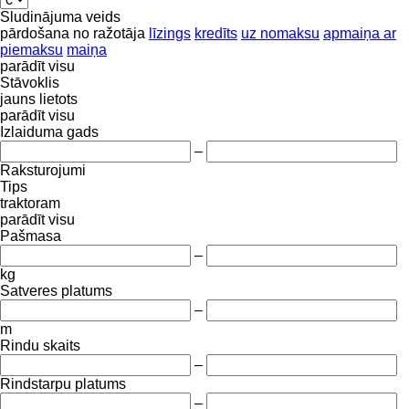
Sludinājuma veids
pārdošana
no ražotāja
līzings
kredīts
uz nomaksu
apmaiņa ar
piemaksu
maiņa
parādīt visu
Stāvoklis
jauns
lietots
parādīt visu
Izlaiduma gads
–
Raksturojumi
Tips
traktoram
parādīt visu
Pašmasa
–
kg
Satveres platums
–
m
Rindu skaits
–
Rindstarpu platums
–