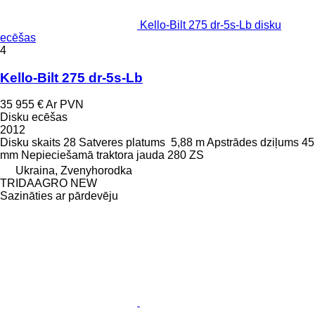
Kello-Bilt 275 dr-5s-Lb disku
ecēšas
4
Kello-Bilt 275 dr-5s-Lb
35 955 €
Ar PVN
Disku ecēšas
2012
Disku skaits
28
Satveres platums
5,88 m
Apstrādes dziļums
45
mm
Nepieciešamā traktora jauda
280 ZS
Ukraina, Zvenyhorodka
TRIDAAGRO NEW
Sazināties ar pārdevēju