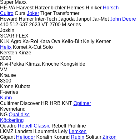
Super Maxx
HE-VA
Harvest
Hatzenbichler
Hermes
Hiniker
Horsch
Cultro
Cura
Joker
Tiger
Transformer
Howard
Humer
Inter-Tech
Jagoda
Janpol
Jar-Met
John Deere
410
512
637
2623 VT
2700
M-series
Joskin
SCARIFLEX
KLK Agro
Ka-Rol
Kara Ova
Kello-Bilt
Kelly
Kerner
Helix
Komet
X-Cut Solo
Kersten
Kinze
3000
Kivi-Pekka
Klimza
Knoche
Kongskilde
VM
Krause
8300
Krone
Kubota
F-series
Kuhn
Cultimer
Discover
HR
HRB
KNT
Optimer
Kverneland
NG
Qualidisc
Köckerling
Quadro
Rebell Classic
Rebell Profiline
LKMZ
Landstal
Laumetris
Lely
Lemken
Gigant
Heliodor
Koralin
Korund
Rubin
Solitair
Zirkon