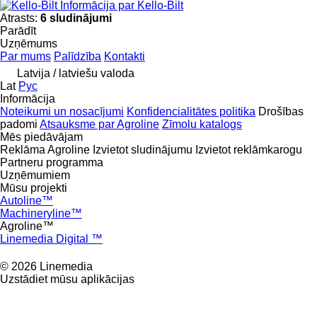
Informācija par Kello-Bilt
Atrasts:
6 sludinājumi
Parādīt
Uzņēmums
Par mums
Palīdzība
Kontakti
Latvija / latviešu valoda
Lat
Рус
Informācija
Noteikumi un nosacījumi
Konfidencialitātes politika
Drošības
padomi
Atsauksme par Agroline
Zīmolu katalogs
Mēs piedāvājam
Reklāma Agroline
Izvietot sludinājumu
Izvietot reklāmkarogu
Partneru programma
Uzņēmumiem
Mūsu projekti
Autoline™
Machineryline™
Agroline™
Linemedia Digital ™
© 2026 Linemedia
Uzstādiet mūsu aplikācijas