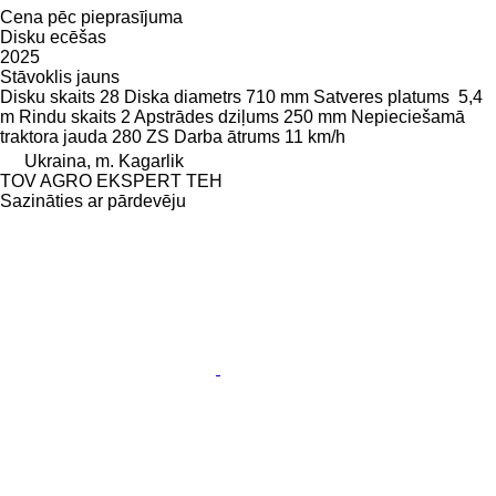
Cena pēc pieprasījuma
Disku ecēšas
2025
Stāvoklis
jauns
Disku skaits
28
Diska diametrs
710 mm
Satveres platums
5,4
m
Rindu skaits
2
Apstrādes dziļums
250 mm
Nepieciešamā
traktora jauda
280 ZS
Darba ātrums
11 km/h
Ukraina, m. Kagarlik
TOV AGRO EKSPERT TEH
Sazināties ar pārdevēju