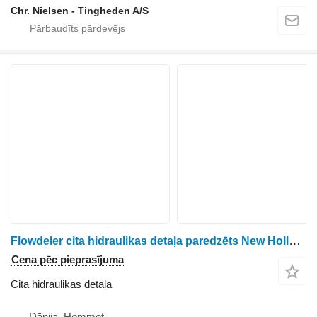
Chr. Nielsen - Tingheden A/S
Flowdeler cita hidraulikas detaļa paredzēts New Holland 760CG graudu hedera
Cena pēc pieprasījuma
Cita hidraulikas detaļa
Dānija, Hemmet