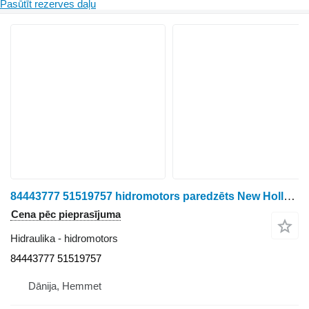
Pasūtīt rezerves daļu
84443777 51519757 hidromotors paredzēts New Holland 760CG graudu hedera
Cena pēc pieprasījuma
Hidraulika - hidromotors
84443777 51519757
Dānija, Hemmet