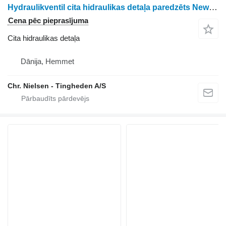
Hydraulikventil cita hidraulikas detaļa paredzēts New Holland 760CG graudu hedera
Cena pēc pieprasījuma
Cita hidraulikas detaļa
Dānija, Hemmet
Chr. Nielsen - Tingheden A/S