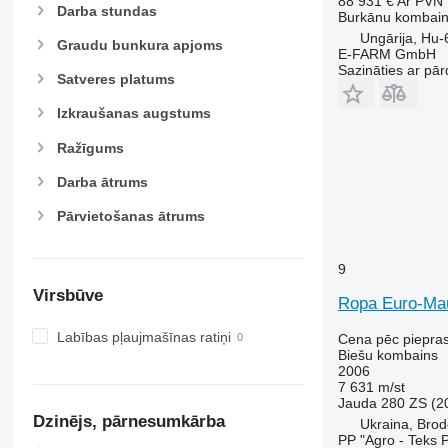
88 931 €
Ar PVN
W-series
Darba stundas
Burkānu kombai
X-series
Ungārija, Hu
Graudu bunkura apjoms
E-FARM GmbH
Sazināties ar pār
Satveres platums
Izkraušanas augstums
Ražīgums
Darba ātrums
Pārvietošanas ātrums
9
Virsbūve
Ropa Euro-Ma
Labības pļaujmašīnas ratiņi
Cena pēc piepra
Biešu kombains
2006
7 631 m/st
Jauda
280 ZS (2
Dzinējs, pārnesumkārba
Ukraina, Bro
PP "Agro - Teks P