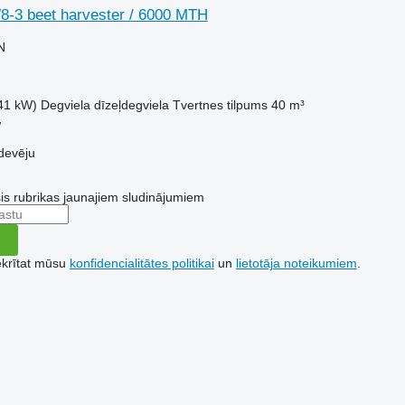
-3 beet harvester / 6000 MTH
N
41 kW)
Degviela
dīzeļdegviela
Tvertnes tilpums
40 m³
w
devēju
šis rubrikas jaunajiem sludinājumiem
ekrītat mūsu
konfidencialitātes politikai
un
lietotāja noteikumiem
.