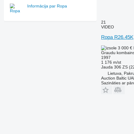
Informācija par Ropa
21
VIDEO
Ropa R26.45K
3 000 €
Graudu kombain
1997
1 176 m/st
Jauda
306 ZS (2
Lietuva, Pakru
Auction Baltic U
Sazināties ar pār