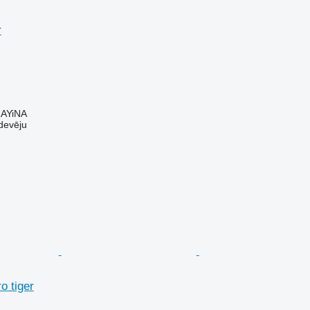
r
AYiNA
devēju
o tiger