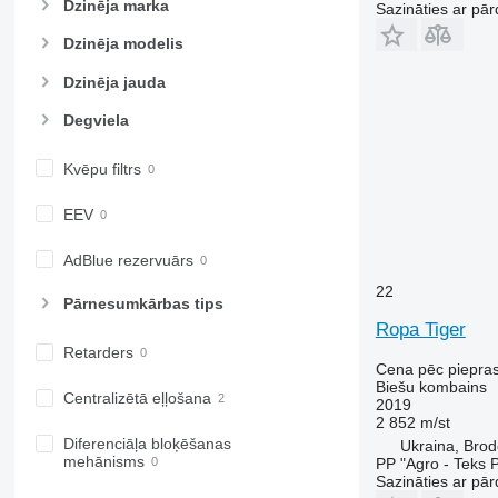
Dzinēja marka
Sazināties ar pār
Dzinēja modelis
Dzinēja jauda
Degviela
Kvēpu filtrs
EEV
AdBlue rezervuārs
22
Pārnesumkārbas tips
Ropa Tiger
Retarders
Cena pēc piepra
Biešu kombains
Centralizētā eļļošana
2019
2 852 m/st
Diferenciāļa bloķēšanas
Ukraina, Bro
mehānisms
PP "Agro - Teks P
Sazināties ar pār