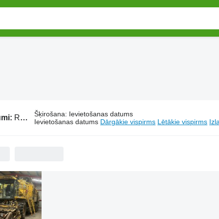
Šķirošana
:
Ievietošanas datums
umi:
Ropa kombaini
Ievietošanas datums
Dārgākie vispirms
Lētākie vispirms
Izl