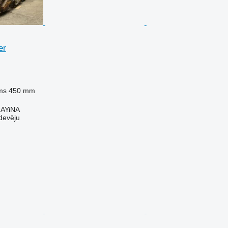
er
ms
450 mm
AYiNA
devēju