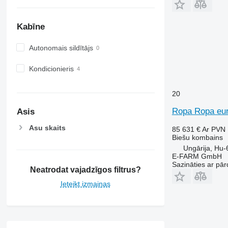
Kabīne
Autonomais sildītājs
Kondicionieris
20
Ropa Ropa eur
Asis
Asu skaits
85 631 €
Ar PVN
Biešu kombains
Ungārija, Hu
E-FARM GmbH
Sazināties ar pār
Neatrodat vajadzīgos filtrus?
Ieteikt izmaiņas