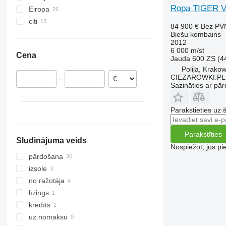
Ropa TIGER V8
8230
2066
TX
Eiropa
8240
2256
W-series
citi
Vācija
84 900 €
Bez PV
8250
2264
Lietuva
Ukraina
Biešu kombains
2012
9120
7300
Dānija
6 000 m/st
Cena
9230
7350
Francija
Jauda
600 ZS (4
Polija, Krako
9240
7450
Ungārija
CIEZAROWKI.PL
–
Axial-Flow
7750
Rumānija
Sazināties ar pār
7780
Polija
8100
Parakstieties uz 
8200
8300
Parakstīties
Sludinājuma veids
8400
Nospiežot, jūs pi
8500
pārdošana
8600
izsole
9500
no ražotāja
9560
līzings
9600
kredīts
9610
uz nomaksu