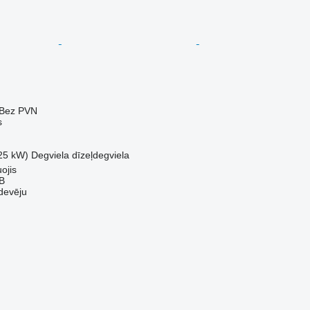
Bez PVN
s
25 kW)
Degviela
dīzeļdegviela
ojis
AB
devēju