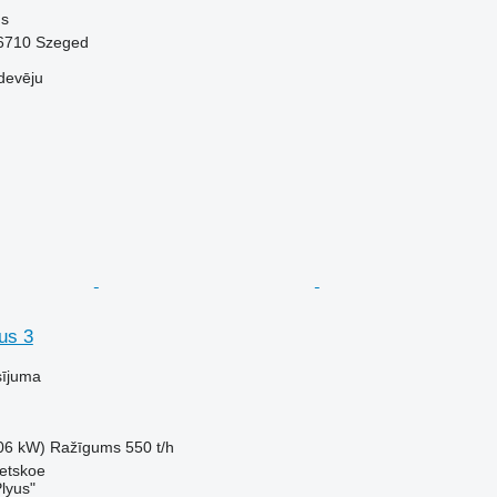
ns
-6710 Szeged
devēju
us 3
sījuma
06 kW)
Ražīgums
550 t/h
detskoe
lyus"