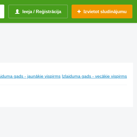
Ieeja / Reģistrācija
Izvietot sludinājumu
aiduma gads - jaunākie vispirms
Izlaiduma gads - vecākie vispirms