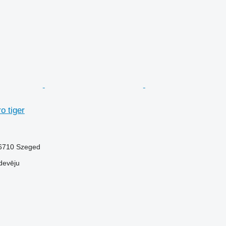
o tiger
-6710 Szeged
devēju