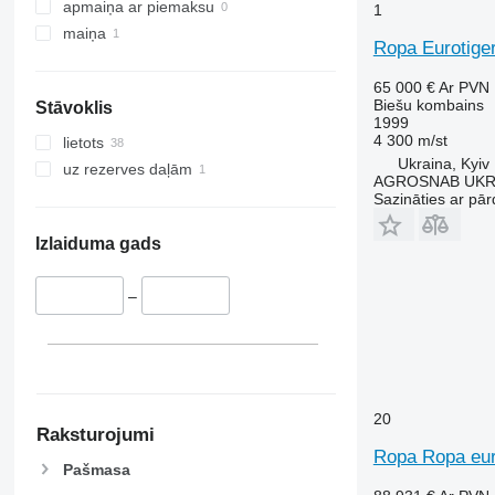
9640
apmaiņa ar piemaksu
1
9650
maiņa
Ropa Eurotige
9660
9670 STS
65 000 €
Ar PVN
Biešu kombains
Stāvoklis
9680
1999
9700
4 300 m/st
lietots
9750
Ukraina, Kyiv
uz rezerves daļām
AGROSNAB UKR
9760 STS
Sazināties ar pār
9770
9780
Izlaiduma gads
9860 STS
9880
–
9900
C-series
F-series
H-series
20
M-series
Raksturojumi
S-series
Ropa Ropa eur
Pašmasa
T-series