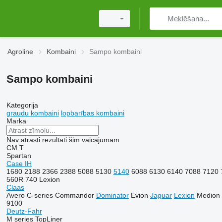
Agroline
Kombaini
Sampo kombaini
Sampo kombaini
Kategorija
graudu kombaini
lopbarības kombaini
Marka
Nav atrasti rezultāti šim vaicājumam
CM
T
Spartan
Case IH
1680
2188
2366
2388
5088
5130
5140
6088
6130
6140
7088
7120
560R
740
Lexion
Claas
Avero
C-series
Commandor
Dominator
Evion
Jaguar
Lexion
Medion
9100
Deutz-Fahr
M series
TopLiner