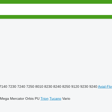
7140
7230
7240
7250
8010
8230
8240
8250
9120
9230
9240
Axial-Fl
Mega
Mercator
Orbis
PU
Trion
Tucano
Vario