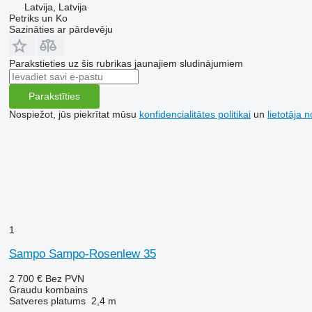
Latvija, Latvija
Petriks un Ko
Sazināties ar pārdevēju
Parakstieties uz šis rubrikas jaunajiem sludinājumiem
Parakstīties
Nospiežot, jūs piekrītat mūsu
konfidencialitātes politikai
un
lietotāja 
1
Sampo Sampo-Rosenlew 35
2 700 €
Bez PVN
Graudu kombains
Satveres platums
2,4 m