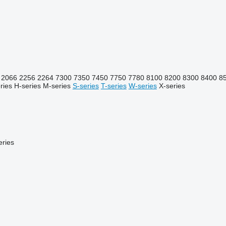
2066
2256
2264
7300
7350
7450
7750
7780
8100
8200
8300
8400
8
ries
H-series
M-series
S-series
T-series
W-series
X-series
ries