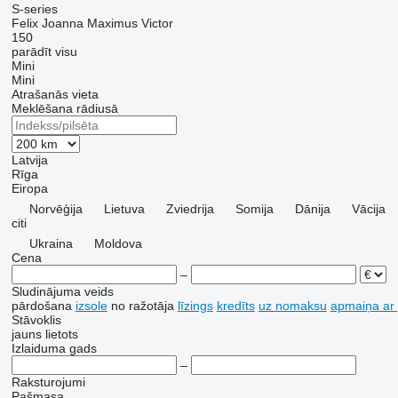
S-series
Felix
Joanna
Maximus
Victor
150
parādīt visu
Mini
Mini
Atrašanās vieta
Meklēšana rādiusā
Latvija
Rīga
Eiropa
Norvēģija
Lietuva
Zviedrija
Somija
Dānija
Vācija
citi
Ukraina
Moldova
Cena
–
Sludinājuma veids
pārdošana
izsole
no ražotāja
līzings
kredīts
uz nomaksu
apmaiņa ar
Stāvoklis
jauns
lietots
Izlaiduma gads
–
Raksturojumi
Pašmasa