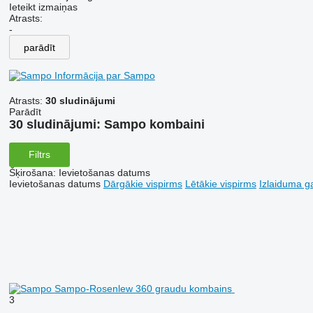
Ieteikt izmaiņas
Atrasts:
-
parādīt
Informācija par Sampo
Atrasts:
30 sludinājumi
Parādīt
30 sludinājumi:
Sampo kombaini
Filtrs
Šķirošana
:
Ievietošanas datums
Ievietošanas datums
Dārgākie vispirms
Lētākie vispirms
Izlaiduma ga
3