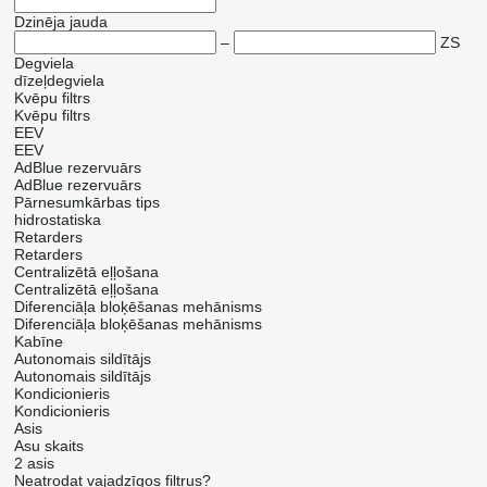
Dzinēja jauda
–
ZS
Degviela
dīzeļdegviela
Kvēpu filtrs
Kvēpu filtrs
EEV
EEV
AdBlue rezervuārs
AdBlue rezervuārs
Pārnesumkārbas tips
hidrostatiska
Retarders
Retarders
Centralizētā eļļošana
Centralizētā eļļošana
Diferenciāļa bloķēšanas mehānisms
Diferenciāļa bloķēšanas mehānisms
Kabīne
Autonomais sildītājs
Autonomais sildītājs
Kondicionieris
Kondicionieris
Asis
Asu skaits
2 asis
Neatrodat vajadzīgos filtrus?