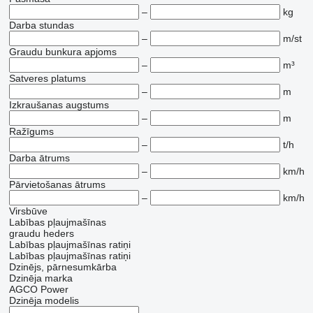
–
kg
Darba stundas
–
m/st
Graudu bunkura apjoms
–
m³
Satveres platums
–
m
Izkraušanas augstums
–
m
Ražīgums
–
t/h
Darba ātrums
–
km/h
Pārvietošanas ātrums
–
km/h
Virsbūve
Labības pļaujmašīnas
graudu heders
Labības pļaujmašīnas ratiņi
Labības pļaujmašīnas ratiņi
Dzinējs, pārnesumkārba
Dzinēja marka
AGCO Power
Dzinēja modelis