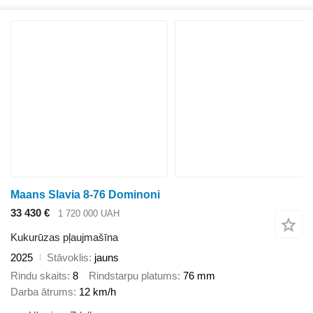
Maans Slavia 8-76 Dominoni
33 430 €
1 720 000 UAH
Kukurūzas pļaujmašīna
2025
Stāvoklis
jauns
Rindu skaits
8
Rindstarpu platums
76 mm
Darba ātrums
12 km/h