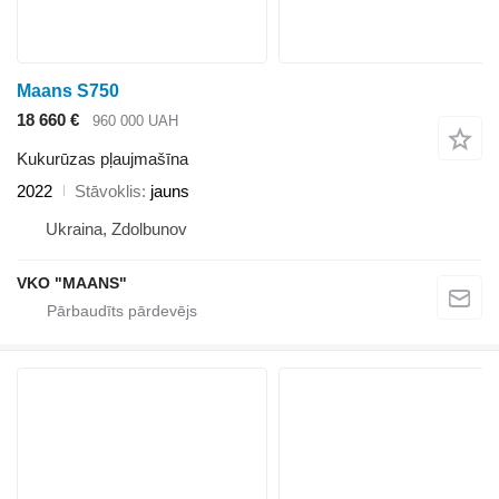
Maans S750
18 660 €
960 000 UAH
Kukurūzas pļaujmašīna
2022
Stāvoklis
jauns
Ukraina, Zdolbunov
VKO "MAANS"