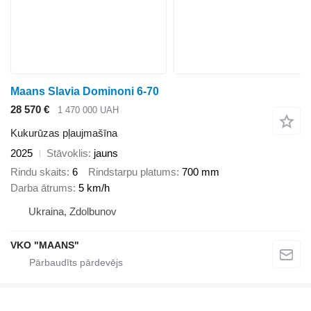
Maans Slavia Dominoni 6-70
28 570 €
1 470 000 UAH
Kukurūzas pļaujmašīna
2025
Stāvoklis
jauns
Rindu skaits
6
Rindstarpu platums
700 mm
Darba ātrums
5 km/h
Ukraina, Zdolbunov
VKO "MAANS"