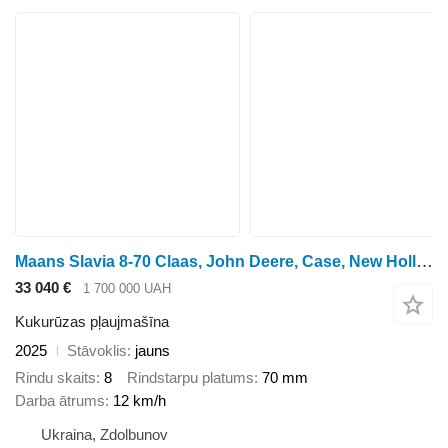
Maans Slavia 8-70 Claas, John Deere, Case, New Holland
33 040 €
1 700 000 UAH
Kukurūzas pļaujmašīna
2025
Stāvoklis
jauns
Rindu skaits
8
Rindstarpu platums
70 mm
Darba ātrums
12 km/h
Ukraina, Zdolbunov