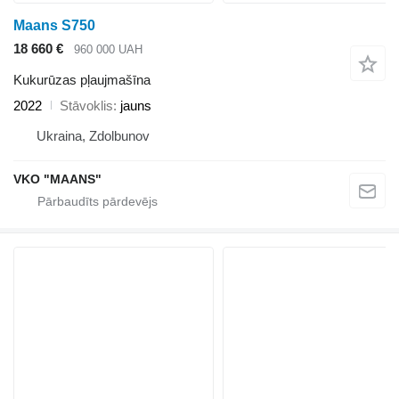
Maans S750
18 660 €
960 000 UAH
Kukurūzas pļaujmašīna
2022
Stāvoklis
jauns
Ukraina, Zdolbunov
VKO "MAANS"