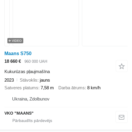
VIDEO
Maans S750
18 660 €
960 000 UAH
Kukurūzas pļaujmašīna
2023
Stāvoklis
jauns
Satveres platums
7,58 m
Darba ātrums
8 km/h
Ukraina, Zdolbunov
VKO "MAANS"