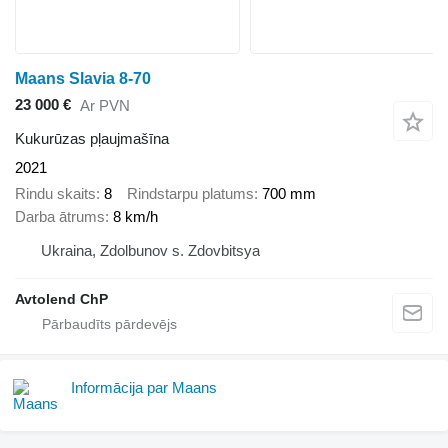
Maans Slavia 8-70
23 000 €
Ar PVN
Kukurūzas pļaujmašīna
2021
Rindu skaits
8
Rindstarpu platums
700 mm
Darba ātrums
8 km/h
Ukraina, Zdolbunov s. Zdovbitsya
Avtolend ChP
Informācija par Maans