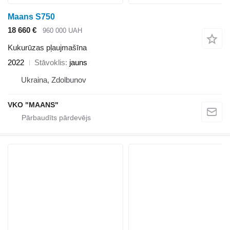
Maans S750
18 660 €
960 000 UAH
Kukurūzas pļaujmašīna
2022
Stāvoklis
jauns
Ukraina, Zdolbunov
VKO "MAANS"