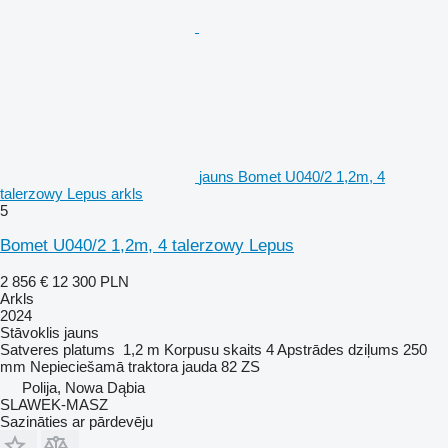
jauns Bomet U040/2 1,2m, 4
talerzowy Lepus arkls
5
Bomet U040/2 1,2m, 4 talerzowy Lepus
2 856 €
12 300 PLN
Arkls
2024
Stāvoklis
jauns
Satveres platums
1,2 m
Korpusu skaits
4
Apstrādes dziļums
250
mm
Nepieciešamā traktora jauda
82 ZS
Polija, Nowa Dąbia
SLAWEK-MASZ
Sazināties ar pārdevēju