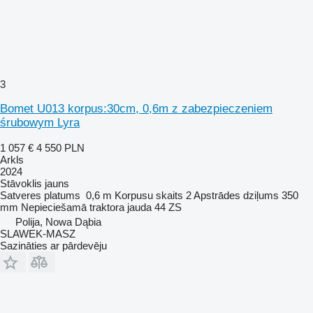
3
Bomet U013 korpus:30cm, 0,6m z zabezpieczeniem
śrubowym Lyra
1 057 €
4 550 PLN
Arkls
2024
Stāvoklis
jauns
Satveres platums
0,6 m
Korpusu skaits
2
Apstrādes dziļums
350
mm
Nepieciešamā traktora jauda
44 ZS
Polija, Nowa Dąbia
SLAWEK-MASZ
Sazināties ar pārdevēju