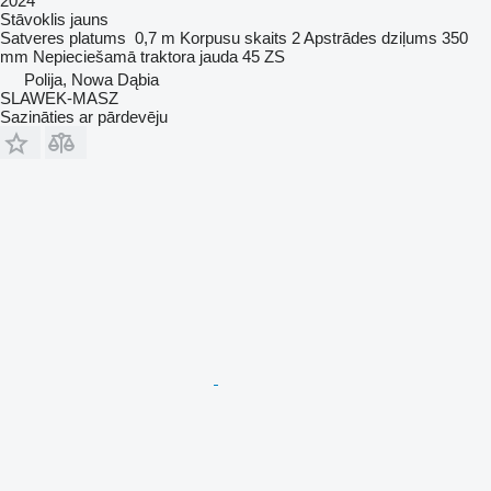
2024
Stāvoklis
jauns
Satveres platums
0,7 m
Korpusu skaits
2
Apstrādes dziļums
350
mm
Nepieciešamā traktora jauda
45 ZS
Polija, Nowa Dąbia
SLAWEK-MASZ
Sazināties ar pārdevēju