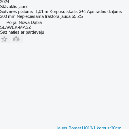
2024
Stāvoklis
jauns
Satveres platums
1,01 m
Korpusu skaits
3+1
Apstrādes dziļums
300 mm
Nepieciešamā traktora jauda
55 ZS
Polija, Nowa Dąbia
SLAWEK-MASZ
Sazināties ar pārdevēju
jauns Bomet U013/1 korpus:30cm,