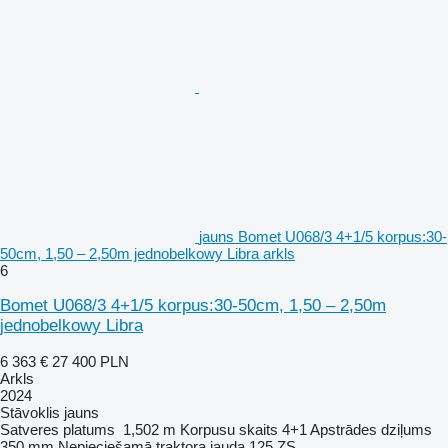
jauns Bomet U068/3 4+1/5 korpus:30-
50cm, 1,50 – 2,50m jednobelkowy Libra arkls
6
Bomet U068/3 4+1/5 korpus:30-50cm, 1,50 – 2,50m
jednobelkowy Libra
6 363 €
27 400 PLN
Arkls
2024
Stāvoklis
jauns
Satveres platums
1,502 m
Korpusu skaits
4+1
Apstrādes dziļums
350 mm
Nepieciešamā traktora jauda
125 ZS