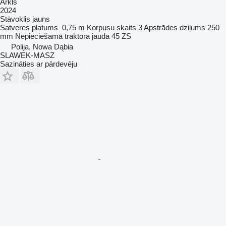
Arkls
2024
Stāvoklis
jauns
Satveres platums
0,75 m
Korpusu skaits
3
Apstrādes dziļums
250
mm
Nepieciešamā traktora jauda
45 ZS
Polija, Nowa Dąbia
SLAWEK-MASZ
Sazināties ar pārdevēju