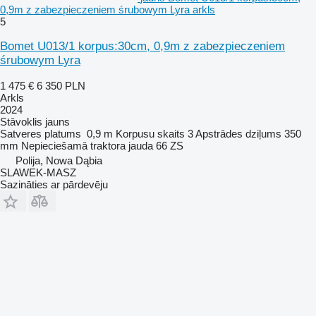
0,9m z zabezpieczeniem śrubowym Lyra arkls
5
Bomet U013/1 korpus:30cm, 0,9m z zabezpieczeniem
śrubowym Lyra
1 475 €
6 350 PLN
Arkls
2024
Stāvoklis
jauns
Satveres platums
0,9 m
Korpusu skaits
3
Apstrādes dziļums
350
mm
Nepieciešamā traktora jauda
66 ZS
Polija, Nowa Dąbia
SLAWEK-MASZ
Sazināties ar pārdevēju