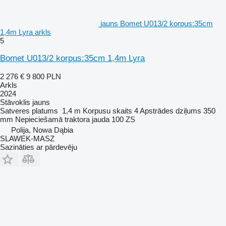
jauns Bomet U013/2 korpus:35cm
1,4m Lyra arkls
5
Bomet U013/2 korpus:35cm 1,4m Lyra
2 276 €
9 800 PLN
Arkls
2024
Stāvoklis
jauns
Satveres platums
1,4 m
Korpusu skaits
4
Apstrādes dziļums
350
mm
Nepieciešamā traktora jauda
100 ZS
Polija, Nowa Dąbia
SLAWEK-MASZ
Sazināties ar pārdevēju