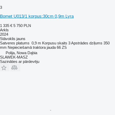
3
Bomet U013/1 korpus:30cm 0,9m Lyra
1 335 €
5 750 PLN
Arkls
2024
Stāvoklis
jauns
Satveres platums
0,9 m
Korpusu skaits
3
Apstrādes dziļums
350
mm
Nepieciešamā traktora jauda
66 ZS
Polija, Nowa Dąbia
SLAWEK-MASZ
Sazināties ar pārdevēju