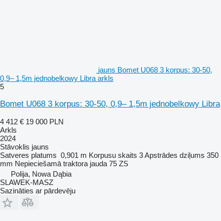
jauns Bomet U068 3 korpus: 30-50,
0,9– 1,5m jednobelkowy Libra arkls
5
Bomet U068 3 korpus: 30-50, 0,9– 1,5m jednobelkowy Libra
4 412 €
19 000 PLN
Arkls
2024
Stāvoklis
jauns
Satveres platums
0,901 m
Korpusu skaits
3
Apstrādes dziļums
350
mm
Nepieciešamā traktora jauda
75 ZS
Polija, Nowa Dąbia
SLAWEK-MASZ
Sazināties ar pārdevēju