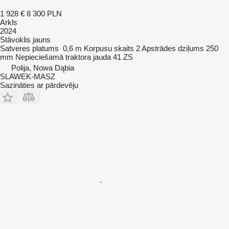
1 928 €
8 300 PLN
Arkls
2024
Stāvoklis
jauns
Satveres platums
0,6 m
Korpusu skaits
2
Apstrādes dziļums
250
mm
Nepieciešamā traktora jauda
41 ZS
Polija, Nowa Dąbia
SLAWEK-MASZ
Sazināties ar pārdevēju