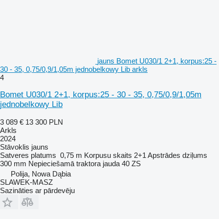
jauns Bomet U030/1 2+1, korpus:25 -
30 - 35, 0,75/0,9/1,05m jednobelkowy Lib arkls
4
Bomet U030/1 2+1, korpus:25 - 30 - 35, 0,75/0,9/1,05m
jednobelkowy Lib
3 089 €
13 300 PLN
Arkls
2024
Stāvoklis
jauns
Satveres platums
0,75 m
Korpusu skaits
2+1
Apstrādes dziļums
300 mm
Nepieciešamā traktora jauda
40 ZS
Polija, Nowa Dąbia
SLAWEK-MASZ
Sazināties ar pārdevēju