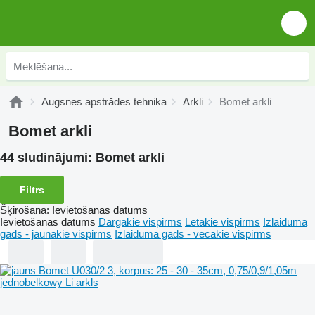
Augsnes apstrādes tehnika
Arkli
Bomet arkli
Bomet arkli
44 sludinājumi:
Bomet arkli
Filtrs
Šķirošana
:
Ievietošanas datums
Ievietošanas datums
Dārgākie vispirms
Lētākie vispirms
Izlaiduma
gads - jaunākie vispirms
Izlaiduma gads - vecākie vispirms