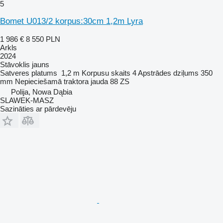
5
Bomet U013/2 korpus:30cm 1,2m Lyra
1 986 €
8 550 PLN
Arkls
2024
Stāvoklis
jauns
Satveres platums
1,2 m
Korpusu skaits
4
Apstrādes dziļums
350
mm
Nepieciešamā traktora jauda
88 ZS
Polija, Nowa Dąbia
SLAWEK-MASZ
Sazināties ar pārdevēju