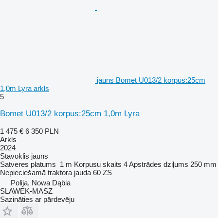
jauns Bomet U013/2 korpus:25cm
1,0m Lyra arkls
5
Bomet U013/2 korpus:25cm 1,0m Lyra
1 475 €
6 350 PLN
Arkls
2024
Stāvoklis
jauns
Satveres platums
1 m
Korpusu skaits
4
Apstrādes dziļums
250 mm
Nepieciešamā traktora jauda
60 ZS
Polija, Nowa Dąbia
SLAWEK-MASZ
Sazināties ar pārdevēju