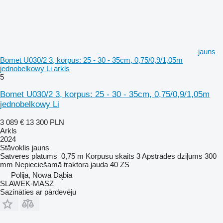
jauns
Bomet U030/2 3, korpus: 25 - 30 - 35cm, 0,75/0,9/1,05m
jednobelkowy Li arkls
5
Bomet U030/2 3, korpus: 25 - 30 - 35cm, 0,75/0,9/1,05m
jednobelkowy Li
3 089 €
13 300 PLN
Arkls
2024
Stāvoklis
jauns
Satveres platums
0,75 m
Korpusu skaits
3
Apstrādes dziļums
300
mm
Nepieciešamā traktora jauda
40 ZS
Polija, Nowa Dąbia
SLAWEK-MASZ
Sazināties ar pārdevēju