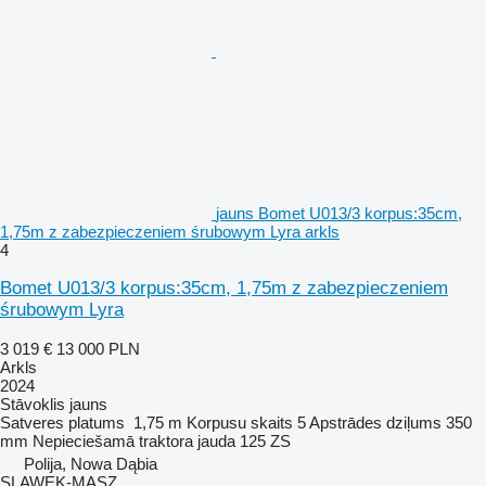
jauns Bomet U013/3 korpus:35cm,
1,75m z zabezpieczeniem śrubowym Lyra arkls
4
Bomet U013/3 korpus:35cm, 1,75m z zabezpieczeniem
śrubowym Lyra
3 019 €
13 000 PLN
Arkls
2024
Stāvoklis
jauns
Satveres platums
1,75 m
Korpusu skaits
5
Apstrādes dziļums
350
mm
Nepieciešamā traktora jauda
125 ZS
Polija, Nowa Dąbia
SLAWEK-MASZ