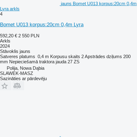
jauns Bomet U013 korpus:20cm 0,4m
Lyra arkls
4
Bomet U013 korpus:20cm 0,4m Lyra
592,20 €
2 550 PLN
Arkls
2024
Stāvoklis
jauns
Satveres platums
0,4 m
Korpusu skaits
2
Apstrādes dziļums
200
mm
Nepieciešamā traktora jauda
27 ZS
Polija, Nowa Dąbia
SLAWEK-MASZ
Sazināties ar pārdevēju