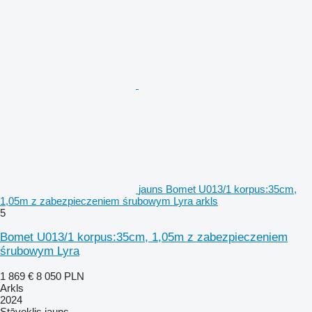
jauns Bomet U013/1 korpus:35cm,
1,05m z zabezpieczeniem śrubowym Lyra arkls
5
Bomet U013/1 korpus:35cm, 1,05m z zabezpieczeniem
śrubowym Lyra
1 869 €
8 050 PLN
Arkls
2024
Stāvoklis
jauns