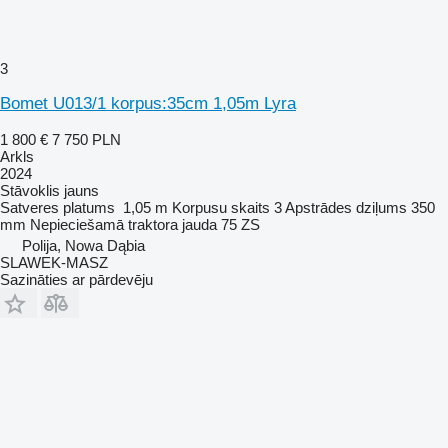
3
Bomet U013/1 korpus:35cm 1,05m Lyra
1 800 €
7 750 PLN
Arkls
2024
Stāvoklis
jauns
Satveres platums
1,05 m
Korpusu skaits
3
Apstrādes dziļums
350
mm
Nepieciešamā traktora jauda
75 ZS
Polija, Nowa Dąbia
SLAWEK-MASZ
Sazināties ar pārdevēju