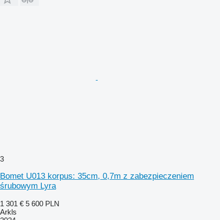
3
Bomet U013 korpus: 35cm, 0,7m z zabezpieczeniem
śrubowym Lyra
1 301 €
5 600 PLN
Arkls