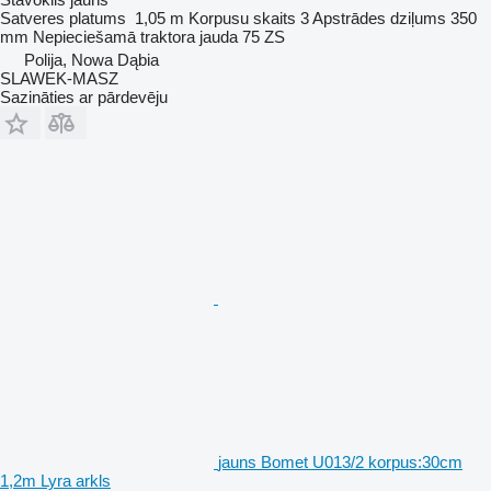
Satveres platums
1,05 m
Korpusu skaits
3
Apstrādes dziļums
350
mm
Nepieciešamā traktora jauda
75 ZS
Polija, Nowa Dąbia
SLAWEK-MASZ
Sazināties ar pārdevēju
jauns Bomet U013/2 korpus:30cm
1,2m Lyra arkls