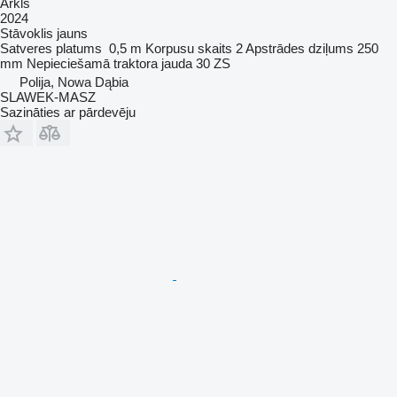
Arkls
2024
Stāvoklis
jauns
Satveres platums
0,5 m
Korpusu skaits
2
Apstrādes dziļums
250
mm
Nepieciešamā traktora jauda
30 ZS
Polija, Nowa Dąbia
SLAWEK-MASZ
Sazināties ar pārdevēju