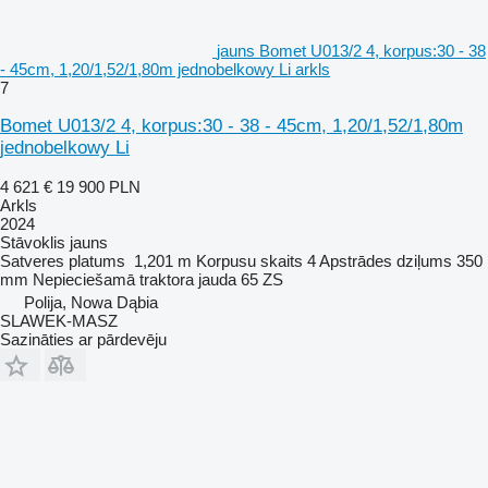
jauns Bomet U013/2 4, korpus:30 - 38
- 45cm, 1,20/1,52/1,80m jednobelkowy Li arkls
7
Bomet U013/2 4, korpus:30 - 38 - 45cm, 1,20/1,52/1,80m
jednobelkowy Li
4 621 €
19 900 PLN
Arkls
2024
Stāvoklis
jauns
Satveres platums
1,201 m
Korpusu skaits
4
Apstrādes dziļums
350
mm
Nepieciešamā traktora jauda
65 ZS
Polija, Nowa Dąbia
SLAWEK-MASZ
Sazināties ar pārdevēju