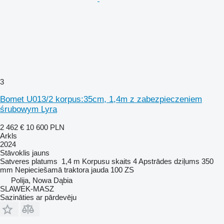
3
Bomet U013/2 korpus:35cm, 1,4m z zabezpieczeniem
śrubowym Lyra
2 462 €
10 600 PLN
Arkls
2024
Stāvoklis
jauns
Satveres platums
1,4 m
Korpusu skaits
4
Apstrādes dziļums
350
mm
Nepieciešamā traktora jauda
100 ZS
Polija, Nowa Dąbia
SLAWEK-MASZ
Sazināties ar pārdevēju