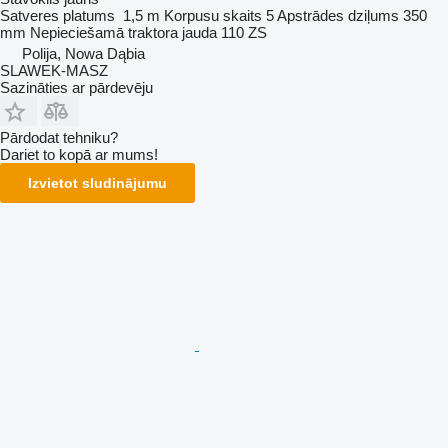
Satveres platums
1,5 m
Korpusu skaits
5
Apstrādes dziļums
350
mm
Nepieciešamā traktora jauda
110 ZS
Polija, Nowa Dąbia
SLAWEK-MASZ
Sazināties ar pārdevēju
Pārdodat tehniku?
Dariet to kopā ar mums!
Izvietot sludinājumu