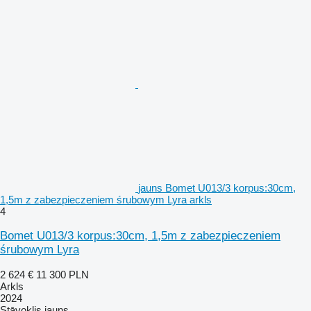
jauns Bomet U013/3 korpus:30cm,
1,5m z zabezpieczeniem śrubowym Lyra arkls
4
Bomet U013/3 korpus:30cm, 1,5m z zabezpieczeniem
śrubowym Lyra
2 624 €
11 300 PLN
Arkls
2024
Stāvoklis
jauns