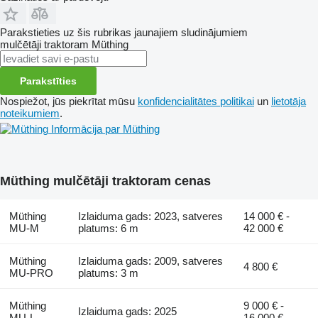
Parakstieties uz šis rubrikas jaunajiem sludinājumiem
mulčētāji traktoram
Müthing
Parakstīties
Nospiežot, jūs piekrītat mūsu
konfidencialitātes politikai
un
lietotāja
noteikumiem
.
Informācija par Müthing
Müthing mulčētāji traktoram cenas
Müthing
Izlaiduma gads: 2023, satveres
14 000 € -
MU-M
platums: 6 m
42 000 €
Müthing
Izlaiduma gads: 2009, satveres
4 800 €
MU-PRO
platums: 3 m
Müthing
9 000 € -
Izlaiduma gads: 2025
MU-L
16 000 €