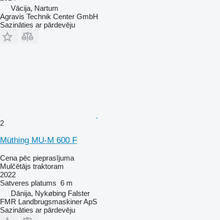
Vācija, Nartum
Agravis Technik Center GmbH
Sazināties ar pārdevēju
2
Müthing MU-M 600 F
Cena pēc pieprasījuma
Mulčētājs traktoram
2022
Satveres platums
6 m
Dānija, Nykøbing Falster
FMR Landbrugsmaskiner ApS
Sazināties ar pārdevēju