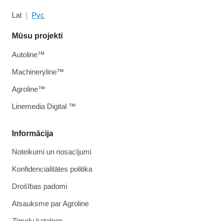
Lat
Рус
Mūsu projekti
Autoline™
Machineryline™
Agroline™
Linemedia Digital ™
Informācija
Noteikumi un nosacījumi
Konfidencialitātes politika
Drošības padomi
Atsauksme par Agroline
Zīmolu katalogs