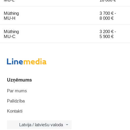
Müthing
3 700 € -
MU-H
8 000 €
Müthing
3 200 € -
MU-C
5 900 €
Uzņēmums
Par mums
Palīdzība
Kontakti
Latvija / latviešu valoda