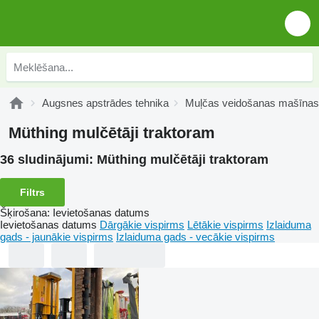
Augsnes apstrādes tehnika
Muļčas veidošanas mašīnas
Müthing mulčētāji traktoram
36 sludinājumi:
Müthing mulčētāji traktoram
Filtrs
Šķirošana
:
Ievietošanas datums
Ievietošanas datums
Dārgākie vispirms
Lētākie vispirms
Izlaiduma
gads - jaunākie vispirms
Izlaiduma gads - vecākie vispirms