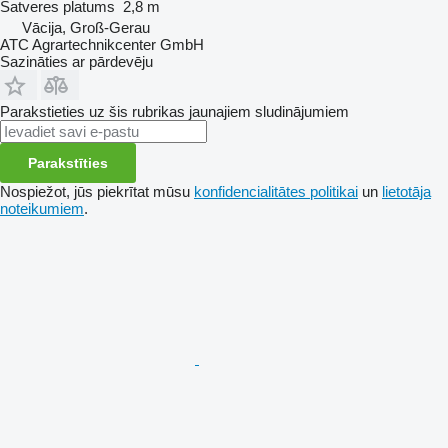
Satveres platums
2,8 m
Vācija, Groß-Gerau
ATC Agrartechnikcenter GmbH
Sazināties ar pārdevēju
Parakstieties uz šis rubrikas jaunajiem sludinājumiem
Parakstīties
Nospiežot, jūs piekrītat mūsu
konfidencialitātes politikai
un
lietotāja
noteikumiem
.