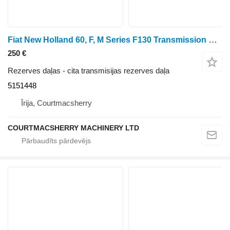
Fiat New Holland 60, F, M Series F130 Transmission Pto Plate 5151448 paredzēts riteņtraktora
250 €
Rezerves daļas - cita transmisijas rezerves daļa
5151448
Īrija, Courtmacsherry
COURTMACSHERRY MACHINERY LTD