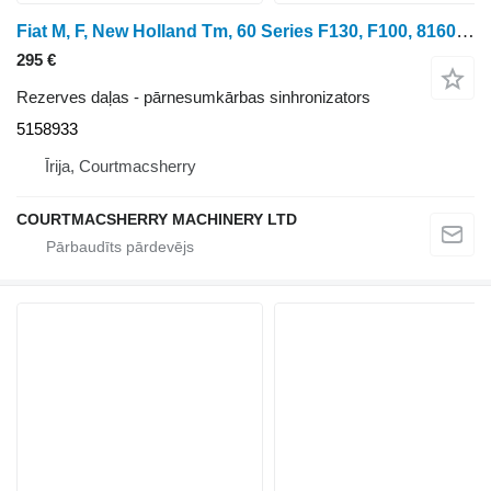
Fiat M, F, New Holland Tm, 60 Series F130, F100, 8160, F120 Synchroni 5158933 pārnesumkārbas sinhronizators paredzēts New Holland TM115, TM120, TM125, TM130, TM140 riteņtraktora
295 €
Rezerves daļas - pārnesumkārbas sinhronizators
5158933
Īrija, Courtmacsherry
COURTMACSHERRY MACHINERY LTD