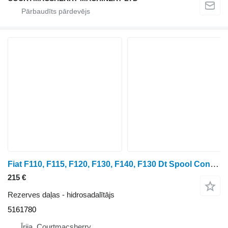
Fiat F110, F115, F120, F130, F140, F130 Dt Spool Control Valve 516178 5161780 hidrosadalītājs
215 €
Rezerves daļas - hidrosadalītājs
5161780
Īrija, Courtmacsherry