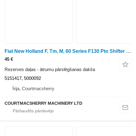
Fiat New Holland F, Tm, M, 60 Series F130 Pto Shifter Fork 5151417, 5 5151417, 5000092 ātrumu pārslēgšanas dakša paredzēts riteņtraktora
45 €
Rezerves daļas - ātrumu pārslēgšanas dakša
5151417, 5000092
Īrija, Courtmacsherry
COURTMACSHERRY MACHINERY LTD