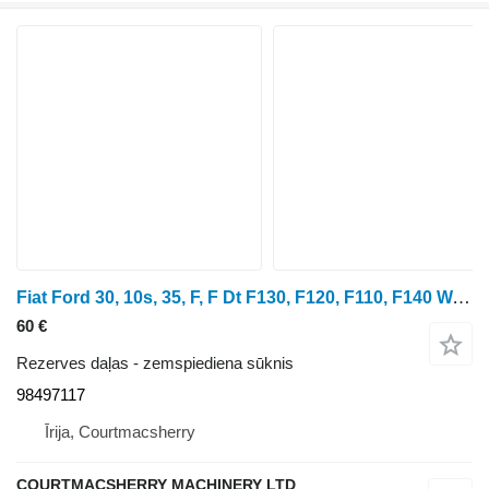
Fiat Ford 30, 10s, 35, F, F Dt F130, F120, F110, F140 Water Pump 9849 98497117 zemspiediena sūknis
60 €
Rezerves daļas - zemspiediena sūknis
98497117
Īrija, Courtmacsherry
COURTMACSHERRY MACHINERY LTD