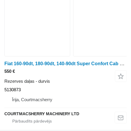
Fiat 160-90dt, 180-90dt, 140-90dt Super Confort Cab Door Frame Rhs 51 5130873 durvis
550 €
Rezerves daļas - durvis
5130873
Īrija, Courtmacsherry
COURTMACSHERRY MACHINERY LTD