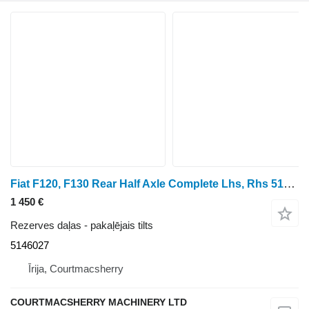
Fiat F120, F130 Rear Half Axle Complete Lhs, Rhs 5146027, 5152368, 51 pakaļējais tilts
1 450 €
Rezerves daļas - pakaļējais tilts
5146027
Īrija, Courtmacsherry
COURTMACSHERRY MACHINERY LTD