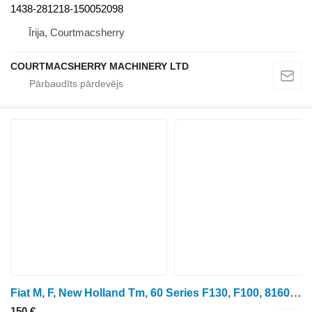
1438-281218-150052098
Īrija, Courtmacsherry
COURTMACSHERRY MACHINERY LTD
Fiat M, F, New Holland Tm, 60 Series F130, F100, 8160 Synchronizer 51 5158933 pārnesumkārbas sinhronizators paredzēts New Holland TM115, TM120, TM125, TM130, TM140 riteņtraktora
150 €