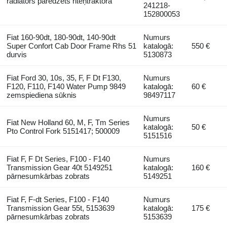
radiators paredzēts riteņtraktora
241218-
152800053
Fiat 160-90dt, 180-90dt, 140-90dt
Numurs
Super Confort Cab Door Frame Rhs 51
katalogā:
550 €
durvis
5130873
Fiat Ford 30, 10s, 35, F, F Dt F130,
Numurs
F120, F110, F140 Water Pump 9849
katalogā:
60 €
zemspiediena sūknis
98497117
Numurs
Fiat New Holland 60, M, F, Tm Series
katalogā:
50 €
Pto Control Fork 5151417; 500009
5151516
Fiat F, F Dt Series, F100 - F140
Numurs
Transmission Gear 40t 5149251
katalogā:
160 €
pārnesumkārbas zobrats
5149251
Fiat F, F-dt Series, F100 - F140
Numurs
Transmission Gear 55t, 5153639
katalogā:
175 €
pārnesumkārbas zobrats
5153639