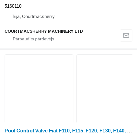
5160110
Īrija, Courtmacsherry
COURTMACSHERRY MACHINERY LTD
Pool Control Valve Fiat F110, F115, F120, F130, F140, F130 Dt Spool Control Valve 516188 5161888 paredzēts riteņtraktora