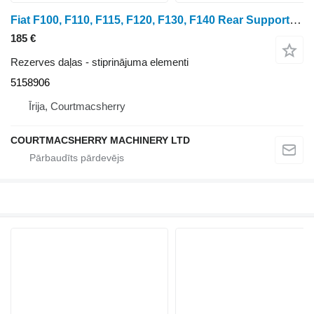
Fiat F100, F110, F115, F120, F130, F140 Rear Support Bracket 5158906 paredzēts riteņtraktora
185 €
Rezerves daļas - stiprinājuma elementi
5158906
Īrija, Courtmacsherry
COURTMACSHERRY MACHINERY LTD