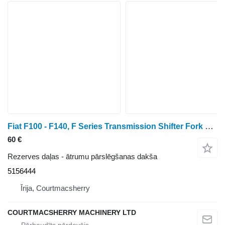
Fiat F100 - F140, F Series Transmission Shifter Fork With Lever 51564 5156444 ātrumu pārslēgšanas dakša paredzēts riteņtraktora
60 €
Rezerves daļas - ātrumu pārslēgšanas dakša
5156444
Īrija, Courtmacsherry
COURTMACSHERRY MACHINERY LTD