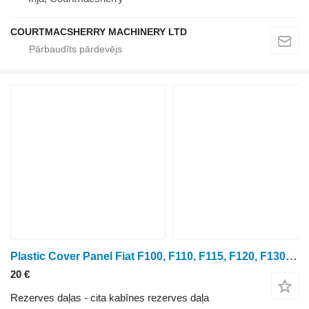
COURTMACSHERRY MACHINERY LTD
Plastic Cover Panel Fiat F100, F110, F115, F120, F130, F140 Plastic Cover Panel 5156688 1438-281218-150052098 paredzēts Fiat F100, F110, F115 riteņtraktora
20 €
Rezerves daļas - cita kabīnes rezerves daļa