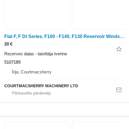
Fiat F, F Dt Series, F100 - F140, F130 Reservoir Windshield 5107189, laistītāja tvertne paredzēts riteņtraktora
20 €
Rezerves daļas - laistītāja tvertne
5107189
Īrija, Courtmacsherry
COURTMACSHERRY MACHINERY LTD