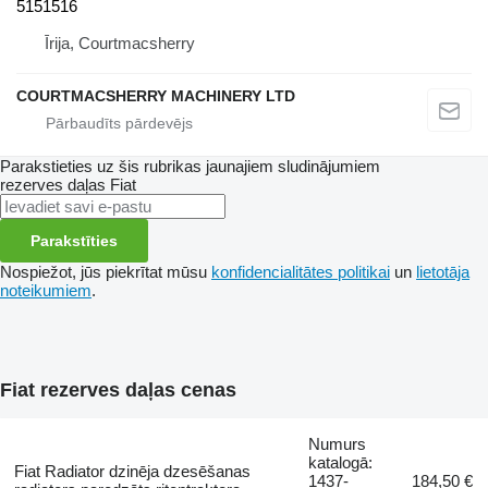
5151516
Īrija, Courtmacsherry
COURTMACSHERRY MACHINERY LTD
Parakstieties uz šis rubrikas jaunajiem sludinājumiem
rezerves daļas
Fiat
Parakstīties
Nospiežot, jūs piekrītat mūsu
konfidencialitātes politikai
un
lietotāja
noteikumiem
.
Fiat rezerves daļas cenas
Numurs
katalogā:
Fiat Radiator dzinēja dzesēšanas
1437-
184,50 €