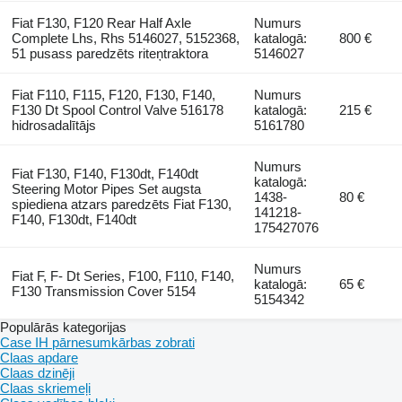
Fiat F130, F120 Rear Half Axle
Numurs
Complete Lhs, Rhs 5146027, 5152368,
katalogā:
800 €
51 pusass paredzēts riteņtraktora
5146027
Fiat F110, F115, F120, F130, F140,
Numurs
F130 Dt Spool Control Valve 516178
katalogā:
215 €
hidrosadalītājs
5161780
Numurs
Fiat F130, F140, F130dt, F140dt
katalogā:
Steering Motor Pipes Set augsta
1438-
80 €
spiediena atzars paredzēts Fiat F130,
141218-
F140, F130dt, F140dt
175427076
Numurs
Fiat F, F- Dt Series, F100, F110, F140,
katalogā:
65 €
F130 Transmission Cover 5154
5154342
Populārās kategorijas
Case IH pārnesumkārbas zobrati
Claas apdare
Claas dzinēji
Claas skriemeļi