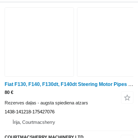
Fiat F130, F140, F130dt, F140dt Steering Motor Pipes Set 1438-141218-175427076 augsta spiediena atzars paredzēts Fiat F130, F140, F130dt, F140dt
80 €
Rezerves daļas - augsta spiediena atzars
1438-141218-175427076
Īrija, Courtmacsherry
COURTMACSHERRY MACHINERY LTD