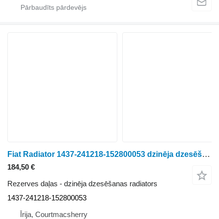
Fiat Radiator 1437-241218-152800053 dzinēja dzesēšanas radiators paredzēts riteņtraktora
184,50 €
Rezerves daļas - dzinēja dzesēšanas radiators
1437-241218-152800053
Īrija, Courtmacsherry