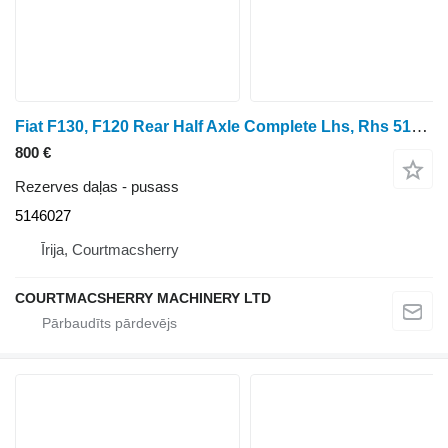
Fiat F130, F120 Rear Half Axle Complete Lhs, Rhs 5146027, 5152368, 51 pusass paredzēts riteņtraktora
800 €
Rezerves daļas - pusass
5146027
Īrija, Courtmacsherry
COURTMACSHERRY MACHINERY LTD