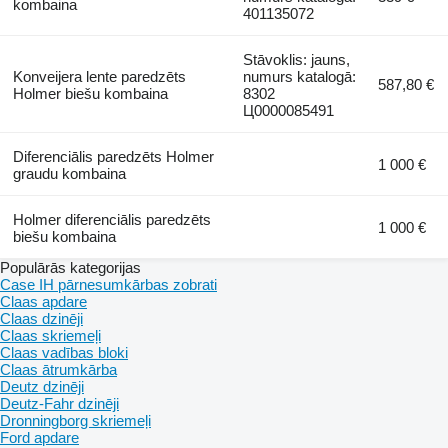
kombaina
401135072
Stāvoklis: jauns,
Konveijera lente paredzēts
numurs katalogā:
587,80 €
Holmer biešu kombaina
8302
Ц0000085491
Diferenciālis paredzēts Holmer
1 000 €
graudu kombaina
Holmer diferenciālis paredzēts
1 000 €
biešu kombaina
Populārās kategorijas
Case IH pārnesumkārbas zobrati
Claas apdare
Claas dzinēji
Claas skriemeļi
Claas vadības bloki
Claas ātrumkārba
Deutz dzinēji
Deutz-Fahr dzinēji
Dronningborg skriemeļi
Ford apdare