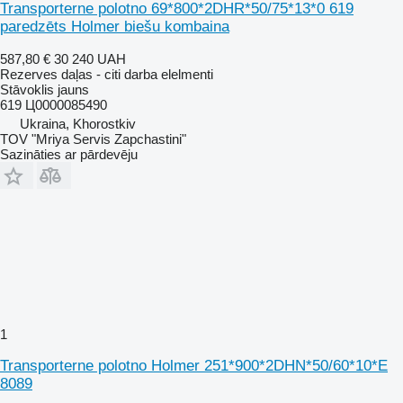
Transporterne polotno 69*800*2DHR*50/75*13*0 619
paredzēts Holmer biešu kombaina
587,80 €
30 240 UAH
Rezerves daļas - citi darba elelmenti
Stāvoklis
jauns
619 Ц0000085490
Ukraina, Khorostkiv
TOV "Mriya Servis Zapchastini"
Sazināties ar pārdevēju
1
Transporterne polotno Holmer 251*900*2DHN*50/60*10*E
8089