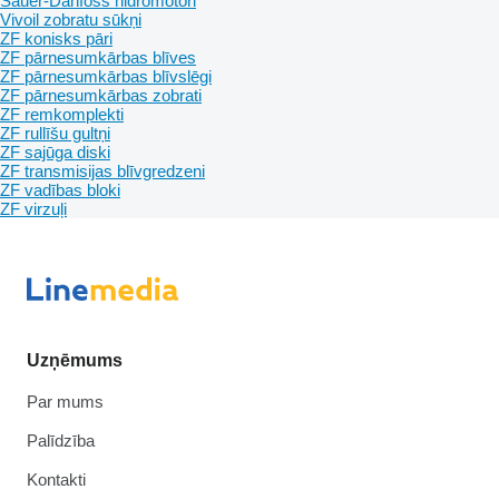
Sauer-Danfoss hidromotori
Vivoil zobratu sūkņi
ZF konisks pāri
ZF pārnesumkārbas blīves
ZF pārnesumkārbas blīvslēgi
ZF pārnesumkārbas zobrati
ZF remkomplekti
ZF rullīšu gultņi
ZF sajūga diski
ZF transmisijas blīvgredzeni
ZF vadības bloki
ZF virzuļi
Uzņēmums
Par mums
Palīdzība
Kontakti