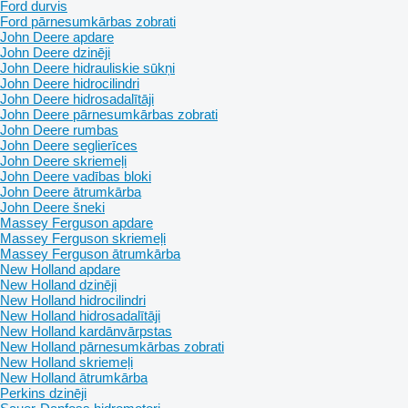
Ford durvis
Ford pārnesumkārbas zobrati
John Deere apdare
John Deere dzinēji
John Deere hidrauliskie sūkņi
John Deere hidrocilindri
John Deere hidrosadalītāji
John Deere pārnesumkārbas zobrati
John Deere rumbas
John Deere seglierīces
John Deere skriemeļi
John Deere vadības bloki
John Deere ātrumkārba
John Deere šneki
Massey Ferguson apdare
Massey Ferguson skriemeļi
Massey Ferguson ātrumkārba
New Holland apdare
New Holland dzinēji
New Holland hidrocilindri
New Holland hidrosadalītāji
New Holland kardānvārpstas
New Holland pārnesumkārbas zobrati
New Holland skriemeļi
New Holland ātrumkārba
Perkins dzinēji