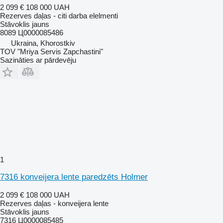
2 099 €
108 000 UAH
Rezerves daļas - citi darba elelmenti
Stāvoklis
jauns
8089 Ц0000085486
Ukraina, Khorostkiv
TOV "Mriya Servis Zapchastini"
Sazināties ar pārdevēju
1
7316 konveijera lente paredzēts Holmer
2 099 €
108 000 UAH
Rezerves daļas - konveijera lente
Stāvoklis
jauns
7316 Ц0000085485