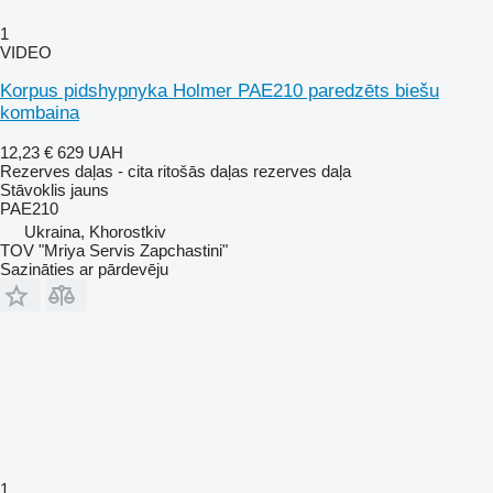
1
VIDEO
Korpus pidshypnyka Holmer PAE210 paredzēts biešu
kombaina
12,23 €
629 UAH
Rezerves daļas - cita ritošās daļas rezerves daļa
Stāvoklis
jauns
PAE210
Ukraina, Khorostkiv
TOV "Mriya Servis Zapchastini"
Sazināties ar pārdevēju
1