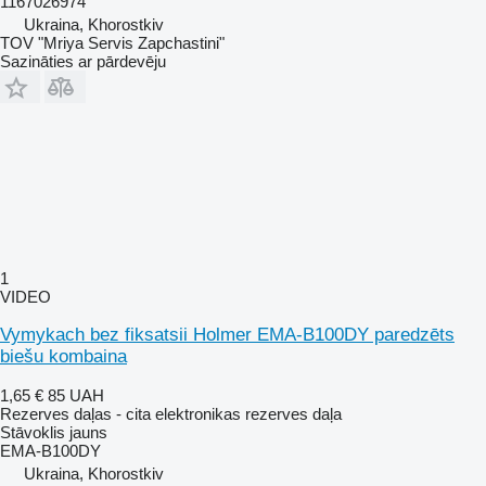
1167026974
Ukraina, Khorostkiv
TOV "Mriya Servis Zapchastini"
Sazināties ar pārdevēju
1
VIDEO
Vymykach bez fiksatsii Holmer EMA-B100DY paredzēts
biešu kombaina
1,65 €
85 UAH
Rezerves daļas - cita elektronikas rezerves daļa
Stāvoklis
jauns
EMA-B100DY
Ukraina, Khorostkiv