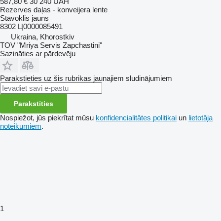
587,80 €
30 240 UAH
Rezerves daļas - konveijera lente
Stāvoklis
jauns
8302 Ц0000085491
Ukraina, Khorostkiv
TOV "Mriya Servis Zapchastini"
Sazināties ar pārdevēju
Parakstieties uz šis rubrikas jaunajiem sludinājumiem
Parakstīties
Nospiežot, jūs piekrītat mūsu
konfidencialitātes politikai
un
lietotāja
noteikumiem
.
1