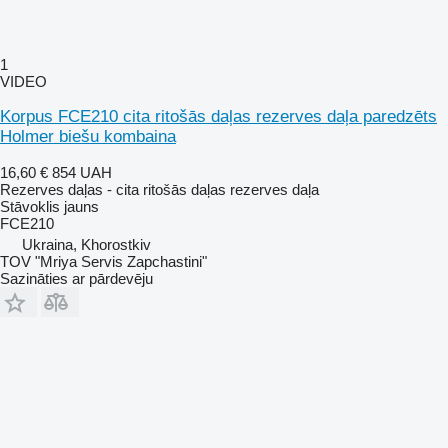
1
VIDEO
Korpus FCE210 cita ritošās daļas rezerves daļa paredzēts
Holmer biešu kombaina
16,60 €
854 UAH
Rezerves daļas - cita ritošās daļas rezerves daļa
Stāvoklis
jauns
FCE210
Ukraina, Khorostkiv
TOV "Mriya Servis Zapchastini"
Sazināties ar pārdevēju