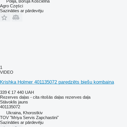
Polija, Boruja Kościelna
Agro Części
Sazināties ar pārdevēju
1
VIDEO
Krishka Holmer 401135072 paredzēts biešu kombaina
339 €
17 440 UAH
Rezerves daļas - cita ritošās daļas rezerves daļa
Stāvoklis
jauns
401135072
Ukraina, Khorostkiv
TOV "Mriya Servis Zapchastini"
Sazināties ar pārdevēju