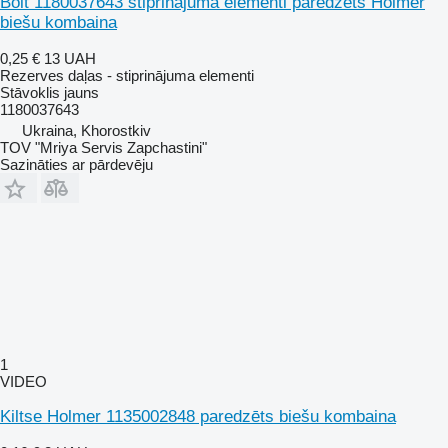
Bolt 1180037643 stiprinājuma elementi paredzēts Holmer
biešu kombaina
0,25 €
13 UAH
Rezerves daļas - stiprinājuma elementi
Stāvoklis
jauns
1180037643
Ukraina, Khorostkiv
TOV "Mriya Servis Zapchastini"
Sazināties ar pārdevēju
1
VIDEO
Kiltse Holmer 1135002848 paredzēts biešu kombaina