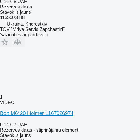
0,16 €
8 UAH
Rezerves daļas
Stāvoklis
jauns
1135002848
Ukraina, Khorostkiv
TOV "Mriya Servis Zapchastini"
Sazināties ar pārdevēju
1
VIDEO
Bolt M6*20 Holmer 1167026974
0,14 €
7 UAH
Rezerves daļas - stiprinājuma elementi
Stāvoklis
jauns