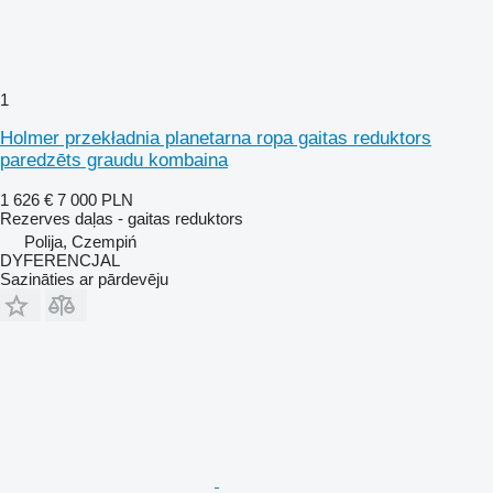
1
Holmer przekładnia planetarna ropa gaitas reduktors
paredzēts graudu kombaina
1 626 €
7 000 PLN
Rezerves daļas - gaitas reduktors
Polija, Czempiń
DYFERENCJAL
Sazināties ar pārdevēju