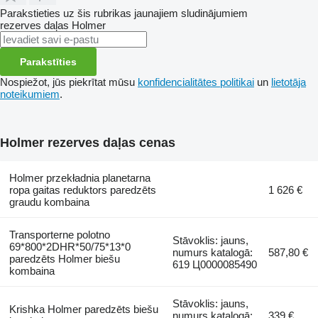
Parakstieties uz šis rubrikas jaunajiem sludinājumiem
rezerves daļas
Holmer
Parakstīties
Nospiežot, jūs piekrītat mūsu
konfidencialitātes politikai
un
lietotāja
noteikumiem
.
Holmer rezerves daļas cenas
Holmer przekładnia planetarna
ropa gaitas reduktors paredzēts
1 626 €
graudu kombaina
Transporterne polotno
Stāvoklis: jauns,
69*800*2DHR*50/75*13*0
numurs katalogā:
587,80 €
paredzēts Holmer biešu
619 Ц0000085490
kombaina
Stāvoklis: jauns,
Krishka Holmer paredzēts biešu
numurs katalogā:
339 €