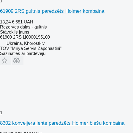
1
61909 2RS gultnis paredzēts Holmer kombaina
13,24 €
681 UAH
Rezerves daļas - gultnis
Stāvoklis
jauns
61909 2RS Ц0000195109
Ukraina, Khorostkiv
TOV "Mriya Servis Zapchastini"
Sazināties ar pārdevēju
1
8302 konveijera lente paredzēts Holmer biešu kombaina