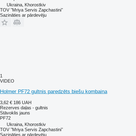
Ukraina, Khorostkiv
TOV "Mriya Servis Zapchastini"
Sazināties ar pārdevēju
1
VIDEO
Holmer PF72 gultnis paredzēts biešu kombaina
3,62 €
186 UAH
Rezerves daļas - gultnis
Stāvoklis
jauns
PF72
Ukraina, Khorostkiv
TOV "Mriya Servis Zapchastini"
Sazināties ar pārdevēju