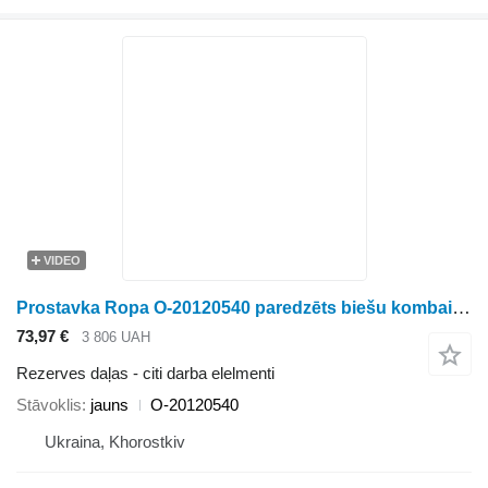
VIDEO
Prostavka Ropa O-20120540 paredzēts biešu kombaina
73,97 €
3 806 UAH
Rezerves daļas - citi darba elelmenti
Stāvoklis
jauns
O-20120540
Ukraina, Khorostkiv