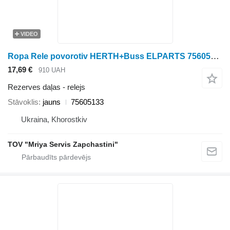
VIDEO
Ropa Rele povorotiv HERTH+Buss ELPARTS 75605133 relejs paredzēts biešu kombaina
17,69 €
910 UAH
Rezerves daļas - relejs
Stāvoklis
jauns
75605133
Ukraina, Khorostkiv
TOV "Mriya Servis Zapchastini"