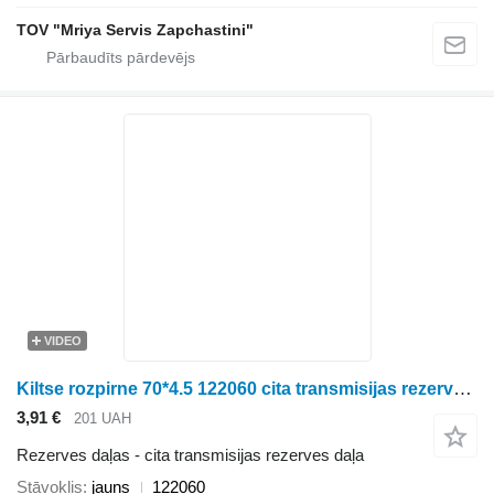
TOV "Mriya Servis Zapchastini"
VIDEO
Kiltse rozpirne 70*4.5 122060 cita transmisijas rezerves daļa paredzēts Ropa biešu kombaina
3,91 €
201 UAH
Rezerves daļas - cita transmisijas rezerves daļa
Stāvoklis
jauns
122060