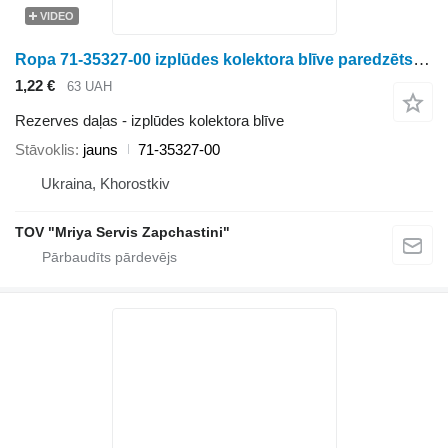
VIDEO
Ropa 71-35327-00 izplūdes kolektora blīve paredzēts biešu kombaina
1,22 €
63 UAH
Rezerves daļas - izplūdes kolektora blīve
Stāvoklis
jauns
71-35327-00
Ukraina, Khorostkiv
TOV "Mriya Servis Zapchastini"