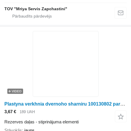
TOV "Mriya Servis Zapchastini"
VIDEO
Plastyna verkhnia dvernoho sharniru 100130802 paredzēts Ropa biešu kombaina
3,67 €
189 UAH
Rezerves daļas - stiprinājuma elementi
Stāvoklis
jauns