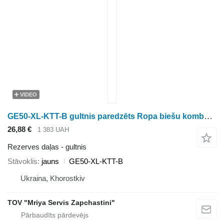
VIDEO
GE50-XL-KTT-B gultnis paredzēts Ropa biešu kombaina
26,88 €
1 383 UAH
Rezerves daļas - gultnis
Stāvoklis
jauns
GE50-XL-KTT-B
Ukraina, Khorostkiv
TOV "Mriya Servis Zapchastini"