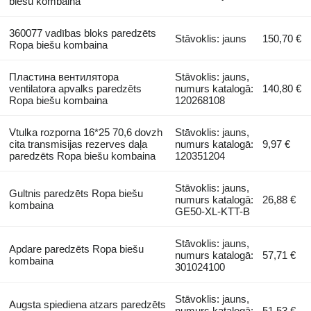
biešu kombaina
360077 vadības bloks paredzēts
Stāvoklis: jauns
150,70 €
Ropa biešu kombaina
Пластина вентилятора
Stāvoklis: jauns,
ventilatora apvalks paredzēts
numurs katalogā:
140,80 €
Ropa biešu kombaina
120268108
Vtulka rozporna 16*25 70,6 dovzh
Stāvoklis: jauns,
cita transmisijas rezerves daļa
numurs katalogā:
9,97 €
paredzēts Ropa biešu kombaina
120351204
Stāvoklis: jauns,
Gultnis paredzēts Ropa biešu
numurs katalogā:
26,88 €
kombaina
GE50-XL-KTT-B
Stāvoklis: jauns,
Apdare paredzēts Ropa biešu
numurs katalogā:
57,71 €
kombaina
301024100
Stāvoklis: jauns,
Augsta spiediena atzars paredzēts
numurs katalogā:
51,53 €