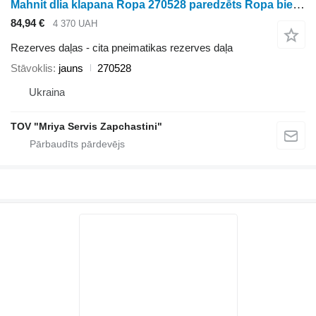
Mahnit dlia klapana Ropa 270528 paredzēts Ropa biešu kombaina
84,94 €
4 370 UAH
Rezerves daļas - cita pneimatikas rezerves daļa
Stāvoklis
jauns
270528
Ukraina
TOV "Mriya Servis Zapchastini"