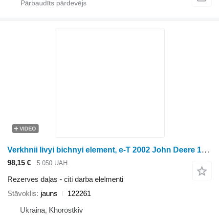
VIDEO
Verkhnii livyi bichnyi element, e-T 2002 John Deere 122261 paredzēts Ropa biešu kombaina
98,15 €
5 050 UAH
Rezerves daļas - citi darba elelmenti
Stāvoklis
jauns
122261
Ukraina, Khorostkiv