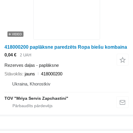
VIDEO
418000200 paplāksne paredzēts Ropa biešu kombaina
0,04 €
2 UAH
Rezerves daļas - paplāksne
Stāvoklis
jauns
418000200
Ukraina, Khorostkiv
TOV "Mriya Servis Zapchastini"