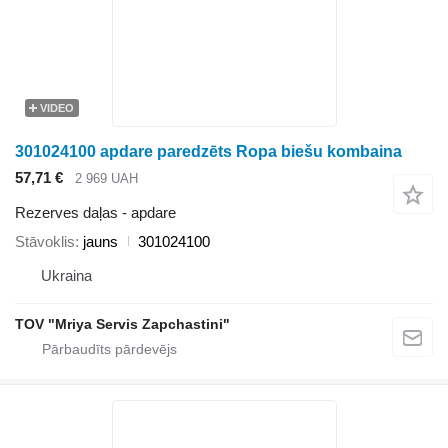
VIDEO
301024100 apdare paredzēts Ropa biešu kombaina
57,71 €
2 969 UAH
Rezerves daļas - apdare
Stāvoklis
jauns
301024100
Ukraina
TOV "Mriya Servis Zapchastini"