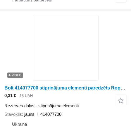
VIDEO
Bolt 414077700 stiprinājuma elementi paredzēts Ropa biešu kombaina
0,31 €
16 UAH
Rezerves daļas - stiprinājuma elementi
Stāvoklis
jauns
414077700
Ukraina