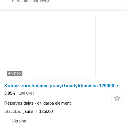
VIDEO
Kutnyk znoshuiemyi pravyi hriadyli lemisha 125000 citi darba elelmenti paredzēts Ropa biešu kombaina
3,85 €
198 UAH
Rezerves daļas - citi darba elelmenti
Stāvoklis
jauns
125000
Ukraina