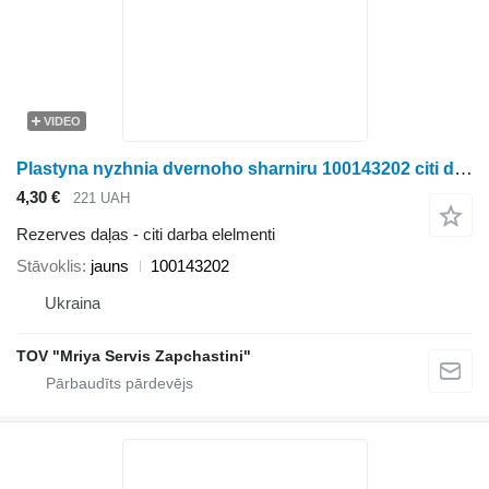
VIDEO
Plastyna nyzhnia dvernoho sharniru 100143202 citi darba elelmenti paredzēts Ropa biešu kombaina
4,30 €
221 UAH
Rezerves daļas - citi darba elelmenti
Stāvoklis
jauns
100143202
Ukraina
TOV "Mriya Servis Zapchastini"