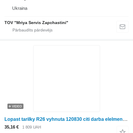
Ukraina
TOV "Mriya Servis Zapchastini"
VIDEO
Lopast tarilky R26 vyhnuta 120830 citi darba elelmenti paredzēts Ropa biešu kombaina
35,16 €
1 809 UAH