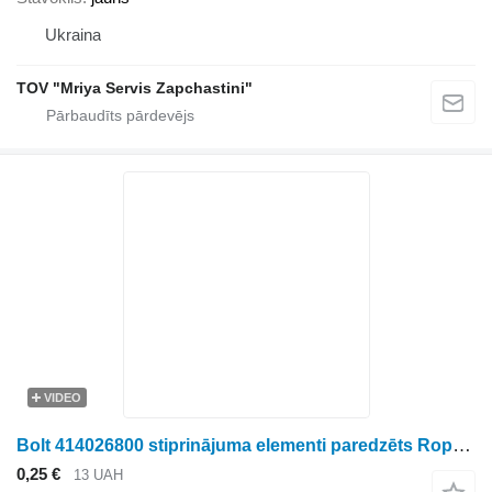
Ukraina
TOV "Mriya Servis Zapchastini"
VIDEO
Bolt 414026800 stiprinājuma elementi paredzēts Ropa biešu kombaina
0,25 €
13 UAH