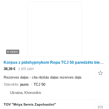
VIDEO
Korpus z pidshypnykom Ropa TCJ 50 paredzēts biešu kombaina
38,39 €
1 975 UAH
Rezerves daļas - cita ritošās daļas rezerves daļa
Stāvoklis
jauns
TCJ 50
Ukraina, Khorostkiv
TOV "Mriya Servis Zapchastini"