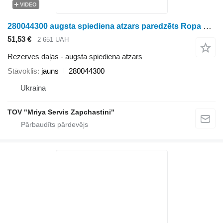
VIDEO
280044300 augsta spiediena atzars paredzēts Ropa biešu kombaina
51,53 €
2 651 UAH
Rezerves daļas - augsta spiediena atzars
Stāvoklis
jauns
280044300
Ukraina
TOV "Mriya Servis Zapchastini"