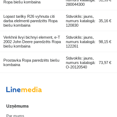
Ropa biešu kombaina
280044300
Lopast tarilky R26 vyhnuta citi
Stāvoklis: jauns,
darba elelmenti paredzēts Ropa
numurs katalogā:
35,16 €
biešu kombaina
120830
Verkhnii livyi bichnyi element, e-T
Stāvoklis: jauns,
2002 John Deere paredzēts Ropa
numurs katalogā:
98,15 €
biešu kombaina
122261
Stāvoklis: jauns,
Prostavka Ropa paredzēts biešu
numurs katalogā:
73,97 €
kombaina
O-20120540
Uzņēmums
Par mums