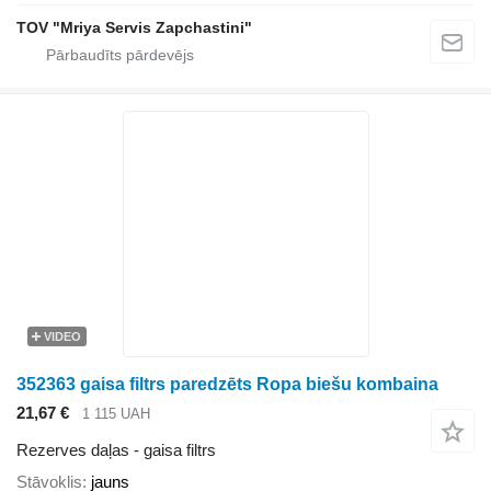
TOV "Mriya Servis Zapchastini"
VIDEO
352363 gaisa filtrs paredzēts Ropa biešu kombaina
21,67 €
1 115 UAH
Rezerves daļas - gaisa filtrs
Stāvoklis
jauns