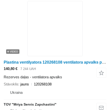
VIDEO
Plastina ventilyatora 120268108 ventilatora apvalks paredzēts Ropa biešu kombaina
140,80 €
7 244 UAH
Rezerves daļas - ventilatora apvalks
Stāvoklis
jauns
120268108
Ukraina
TOV "Mriya Servis Zapchastini"