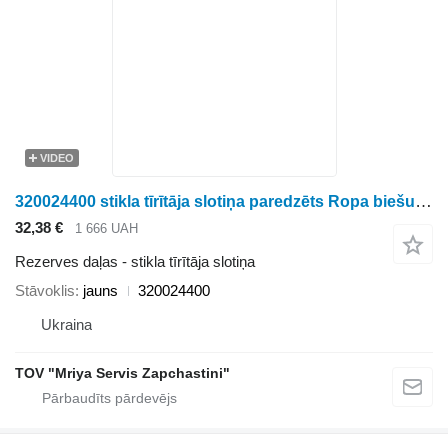
VIDEO
320024400 stikla tīrītāja slotiņa paredzēts Ropa biešu kombaina
32,38 €
1 666 UAH
Rezerves daļas - stikla tīrītāja slotiņa
Stāvoklis
jauns
320024400
Ukraina
TOV "Mriya Servis Zapchastini"