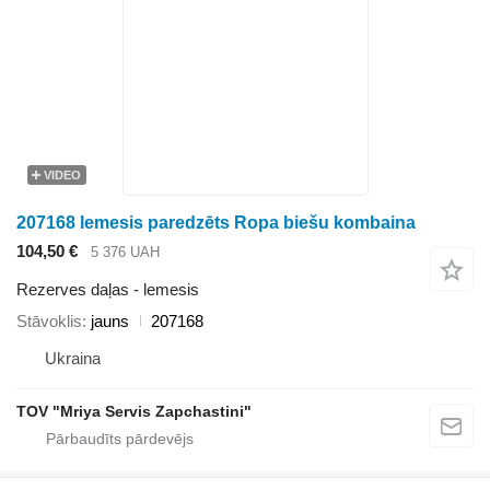
VIDEO
207168 lemesis paredzēts Ropa biešu kombaina
104,50 €
5 376 UAH
Rezerves daļas - lemesis
Stāvoklis
jauns
207168
Ukraina
TOV "Mriya Servis Zapchastini"