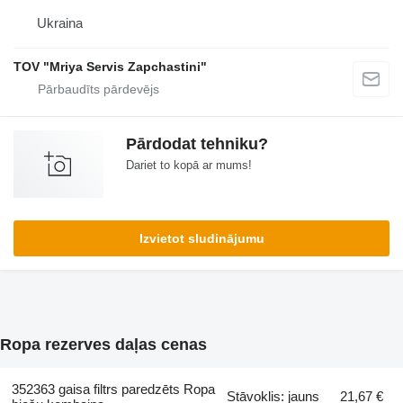
Ukraina
TOV "Mriya Servis Zapchastini"
Pārdodat tehniku?
Dariet to kopā ar mums!
Izvietot sludinājumu
Ropa rezerves daļas cenas
352363 gaisa filtrs paredzēts Ropa
Stāvoklis: jauns
21,67 €