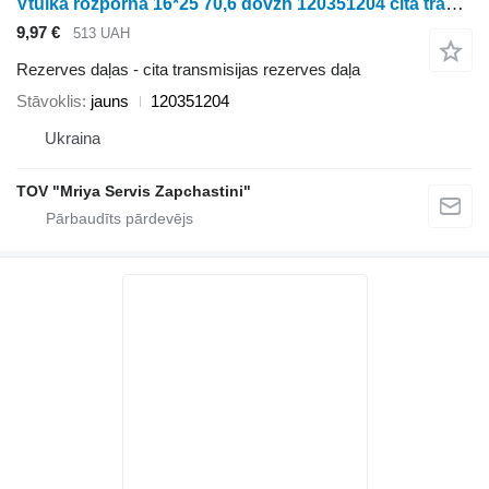
Vtulka rozporna 16*25 70,6 dovzh 120351204 cita transmisijas rezerves daļa paredzēts Ropa biešu kombaina
9,97 €
513 UAH
Rezerves daļas - cita transmisijas rezerves daļa
Stāvoklis
jauns
120351204
Ukraina
TOV "Mriya Servis Zapchastini"