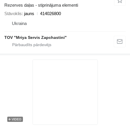
Rezerves daļas - stiprinājuma elementi
Stāvoklis
jauns
414026800
Ukraina
TOV "Mriya Servis Zapchastini"
VIDEO